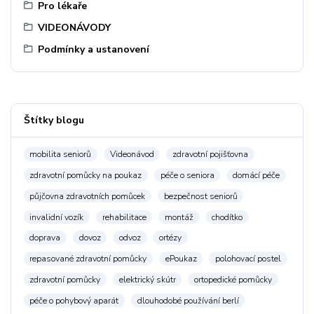
Pro lékaře
VIDEONÁVODY
Podmínky a ustanovení
Štítky blogu
mobilita seniorů
Videonávod
zdravotní pojišťovna
zdravotní pomůcky na poukaz
péče o seniora
domácí péče
půjčovna zdravotních pomůcek
bezpečnost seniorů
invalidní vozík
rehabilitace
montáž
chodítko
doprava
dovoz
odvoz
ortézy
repasované zdravotní pomůcky
ePoukaz
polohovací postel
zdravotní pomůcky
elektrický skútr
ortopedické pomůcky
péče o pohybový aparát
dlouhodobé používání berlí