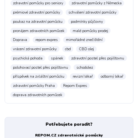
zdravotní pomůcky pro seniory
zdravotní pomůcky z Německa
prémiové zdravotní pomůcky
schválení zdravotní pomůcky
poukaz na zdravotní pomůcku
podmínky půjčovny
pronájem zdravotních pomůcek
malé pomůcky prodej
Doprava
repom expres
mimořádné znečištění
vrácení zdravotní pomůcky
cbd
CBD olej
psychická pohoda
spánek
zdravotní postel přes pojišťovnu
polohovací postel přes pojišťovnu
schodolez
příspěvek na zvláštní pomůcku
revizní lékař
odborný lékař
zdravotní pomůcky Praha
Repom Expres
doprava zdravotních pomůcek
Potřebujete poradit?
REPOM.CZ zdravotnické pomůcky