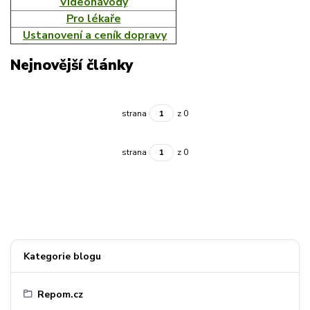
Videonávody
Pro lékaře
Ustanovení a ceník dopravy
Nejnovější články
strana
z 0
strana
z 0
Kategorie blogu
Repom.cz