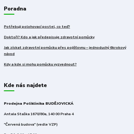
Poradna
Potřebuji polohovací postel, co teď?
Doktoři? Kdo a jak předepisuje zdravotní pomůcky
Jak získat zdravotní pomůcku přes pojišťovnu – jednoduchý 6krokový
návod
Kdy a kde si mohu pomůcku vyzvednout?
Kde nás najdete
Prodejna Poliklinika BUDĚJOVICKÁ
Antala Staška 1670/80a, 140 00 Praha 4
"Červená budova" (vedle VZP)