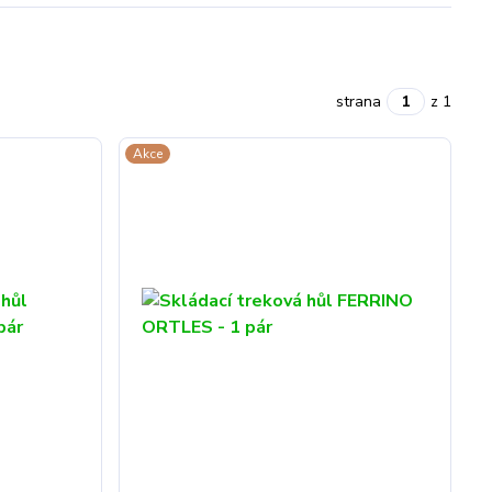
strana
z 1
Akce