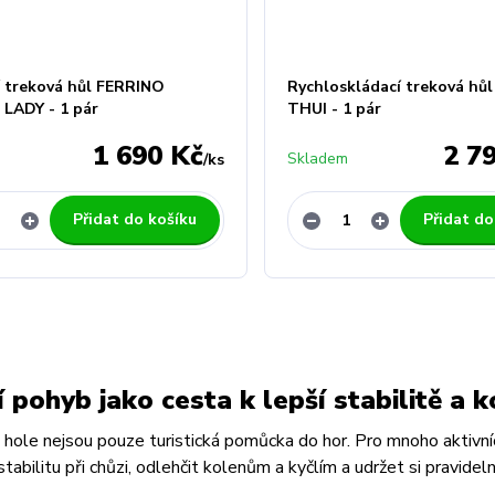
í treková hůl FERRINO
Rychloskládací treková hů
LADY - 1 pár
THUI - 1 pár
1 690 Kč
2 7
Skladem
/
ks
Přidat do košíku
Přidat do
í pohyb jako cesta k lepší stabilitě a k
hole nejsou pouze turistická pomůcka do hor. Pro mnoho aktivní
 stabilitu při chůzi, odlehčit kolenům a kyčlím a udržet si pravi