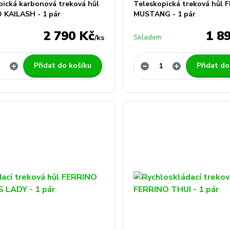
pická karbonová treková hůl
Teleskopická treková hůl 
 KAILASH - 1 pár
MUSTANG - 1 pár
2 790 Kč
1 8
Skladem
/
ks
Přidat do košíku
Přidat do