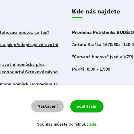
Kde nás najdete
lohovací postel, co teď?
Prodejna Poliklinika BUDĚJ
 a jak předepisuje zdravotní
Antala Staška 1670/80a, 140 0
"Červená budova" (vedle VZP)
zdravotní pomůcku přes
Po-Pá 8:00 - 17:00
– jednoduchý 6krokový návod
i mohu pomůcku vyzvednout?
Souhlasím
Nastavení
Souhlas můžete odmítnout
zde
.