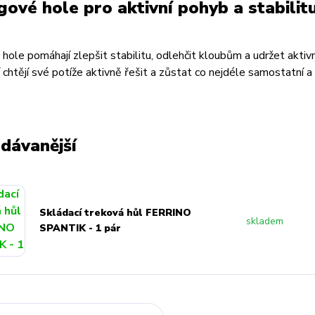
gové hole pro aktivní pohyb a stabilit
hole pomáhají zlepšit stabilitu, odlehčit kloubům a udržet aktiv
í chtějí své potíže aktivně řešit a zůstat co nejdéle samostatní a 
dávanější
Skládací treková hůl FERRINO
skladem
SPANTIK - 1 pár