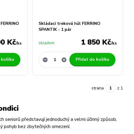
l FERRINO
Skládací treková hůl FERRINO
SPANTIK - 1 pár
90 Kč
1 850 Kč
skladem
/
ks
/
ks
 košíku
Přidat do košíku
strana
z 1
ondici
ch seniorů představují jednoduchý a velmi účinný způsob,
delný pohyb bez zbytečných omezení.