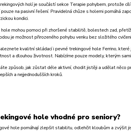
rekingových holí je součástí sekce Terapie pohybem, protože cílí na
 pouze na pasivní řešení. Pravidelná chůze s holemi pomáhá zapojit
zickou kondici.
hole mohou pomoci při zhoršené stabilitě, bolestech zad, přetíže
odou je možnost přirozeného pohybu venku bez složitého cvičen
aleznete kvalitní skládací i pevné trekingové hole Ferrino, které 
nost a dlouhou životnost. Nabízíme pouze modely, kterým sami vě
te způsob, jak zůstat déle aktivní, chodit jistěji a udělat něco p
lepších a nejjednodušších kroků.
rekingové hole vhodné pro seniory?
gové hole pomáhají zlepšit stabilitu, odlehčit kloubům a zvýšit jis