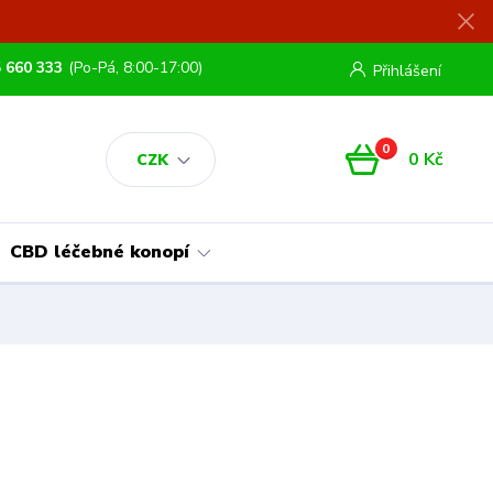
 660 333
(Po-Pá, 8:00-17:00)
Přihlášení
0
0 Kč
CZK
CBD léčebné konopí