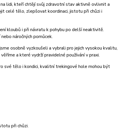
 lidi, kteří chtějí svůj zdravotní stav aktivně ovlivnit a
 celé tělo, zlepšovat koordinaci, jistotu při chůzi i
ní kloubů i při návratu k pohybu po delší neaktivitě.
í nebo náročných pomůcek.
jsme osobně vyzkoušeli a vybrali pro jejich vysokou kvalitu,
říme a které vydrží pravidelné používání v praxi.
ro své tělo i kondici, kvalitní trekingové hole mohou být
totu při chůzi.