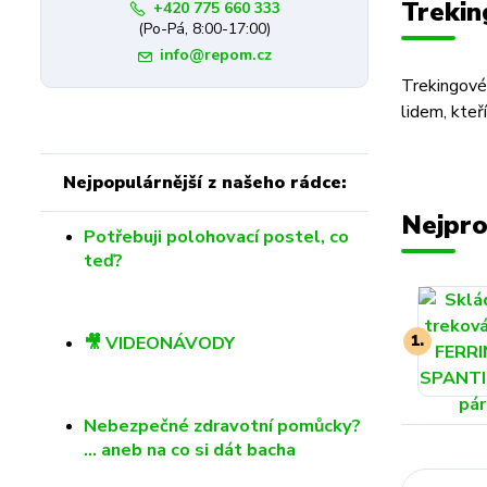
Trekin
+420 775 660 333
(Po-Pá, 8:00-17:00)
info@repom.cz
Trekingové 
lidem, kteř
Nejpopulárnější z našeho rádce:
Nejpro
Potřebuji polohovací postel, co
teď?
🎥 VIDEONÁVODY
1.
Nebezpečné zdravotní pomůcky?
… aneb na co si dát bacha