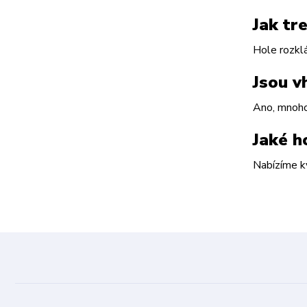
Jak tr
Hole rozklá
Jsou v
Ano, mnoho 
Jaké h
Nabízíme k