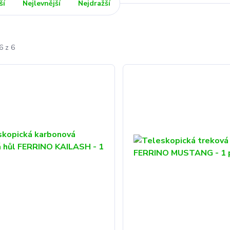
ší
Nejlevnější
Nejdražší
6 z 6