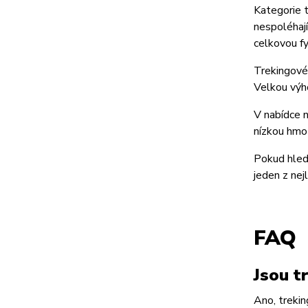
Kategorie t
nespoléhají
celkovou fy
Trekingové 
Velkou výh
V nabídce n
nízkou hmot
Pokud hledá
jeden z nej
FAQ
Jsou t
Ano, trekin