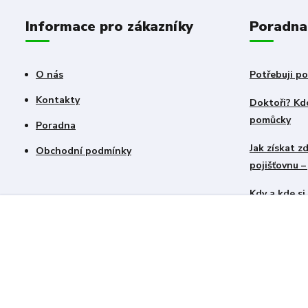
Informace pro zákazníky
Poradna
O nás
Potřebuji po
Kontakty
Doktoři? Kdo
pomůcky
Poradna
Jak získat 
Obchodní podmínky
pojišťovnu 
Kdy a kde s
Repom.cz