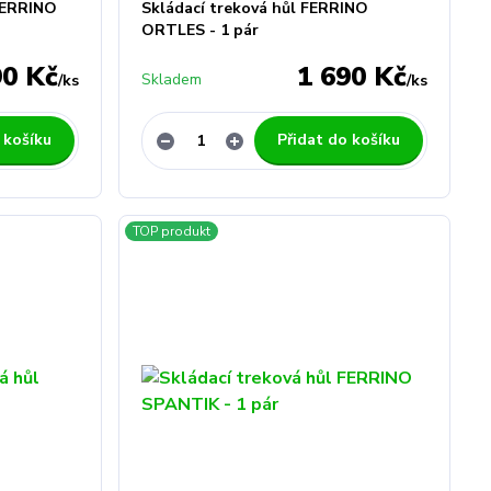
FERRINO
Skládací treková hůl FERRINO
ORTLES - 1 pár
90 Kč
1 690 Kč
Skladem
/
ks
/
ks
 košíku
Přidat do košíku
TOP produkt