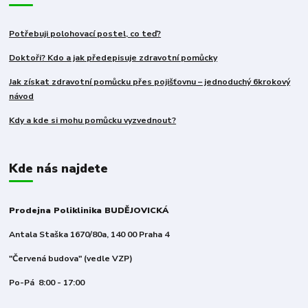
Potřebuji polohovací postel, co teď?
Doktoři? Kdo a jak předepisuje zdravotní pomůcky
Jak získat zdravotní pomůcku přes pojišťovnu – jednoduchý 6krokový
návod
Kdy a kde si mohu pomůcku vyzvednout?
Kde nás najdete
Prodejna Poliklinika BUDĚJOVICKÁ
Antala Staška 1670/80a, 140 00 Praha 4
"Červená budova" (vedle VZP)
Po-Pá 8:00 - 17:00