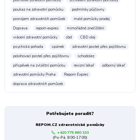
prémiové zdravotní pomůcky
schválení zdravotní pomůcky
poukaz na zdravotní pomůcku
podmínky půjčovny
pronájem zdravotních pomůcek
malé pomůcky prodej
Doprava
repom expres
mimořádné znečištění
vrácení zdravotní pomůcky
cbd
CBD olej
psychická pohoda
spánek
zdravotní postel přes pojišťovnu
polohovací postel přes pojišťovnu
schodolez
příspěvek na zvláštní pomůcku
revizní lékař
odborný lékař
zdravotní pomůcky Praha
Repom Expres
doprava zdravotních pomůcek
Potřebujete poradit?
REPOM.CZ zdravotnické pomůcky
+420 775 660 333
(Po-Pá, 8:00-17:00)