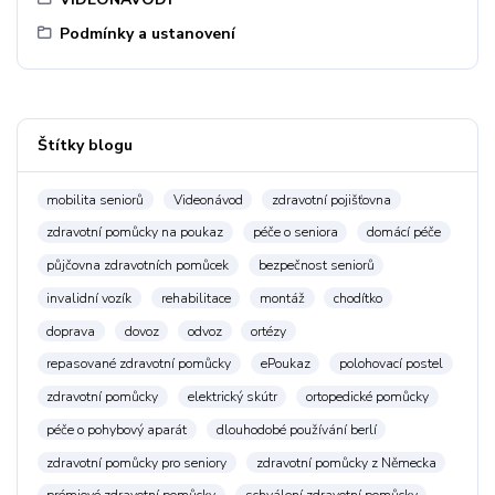
Podmínky a ustanovení
Štítky blogu
mobilita seniorů
Videonávod
zdravotní pojišťovna
zdravotní pomůcky na poukaz
péče o seniora
domácí péče
půjčovna zdravotních pomůcek
bezpečnost seniorů
invalidní vozík
rehabilitace
montáž
chodítko
doprava
dovoz
odvoz
ortézy
repasované zdravotní pomůcky
ePoukaz
polohovací postel
zdravotní pomůcky
elektrický skútr
ortopedické pomůcky
péče o pohybový aparát
dlouhodobé používání berlí
zdravotní pomůcky pro seniory
zdravotní pomůcky z Německa