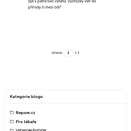
žije v patře bez výtahu, vycházky ven do
přírody či mezi lidi?
strana
z 1
Kategorie blogu
Repom.cz
Pro lékaře
VIDEONÁVODY