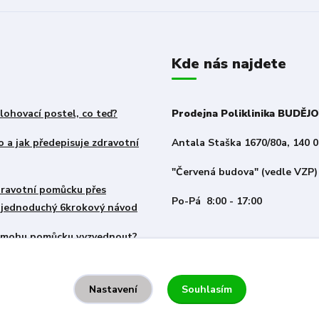
Kde nás najdete
lohovací postel, co teď?
Prodejna Poliklinika BUDĚJ
 a jak předepisuje zdravotní
Antala Staška 1670/80a, 140 0
"Červená budova" (vedle VZP)
zdravotní pomůcku přes
Po-Pá 8:00 - 17:00
– jednoduchý 6krokový návod
i mohu pomůcku vyzvednout?
Souhlasím
Nastavení