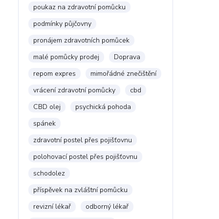
poukaz na zdravotní pomůcku
podmínky půjčovny
pronájem zdravotních pomůcek
malé pomůcky prodej
Doprava
repom expres
mimořádné znečištění
vrácení zdravotní pomůcky
cbd
CBD olej
psychická pohoda
spánek
zdravotní postel přes pojišťovnu
polohovací postel přes pojišťovnu
schodolez
příspěvek na zvláštní pomůcku
revizní lékař
odborný lékař