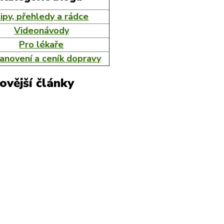
ipy, přehledy a rádce
Videonávody
Pro lékaře
anovení a ceník dopravy
ovější články