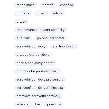
rehabilitace
montáž
chodítko
doprava
dovoz
odvoz
ortézy
repasované zdravotní pomůcky
ePoukaz
polohovací postel
zdravotní pomůcky
elektrický skútr
ortopedické pomůcky
péče o pohybový aparát
dlouhodobé používání berlí
zdravotní pomůcky pro seniory
zdravotní pomůcky z Německa
prémiové zdravotní pomůcky
schválení zdravotní pomůcky