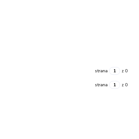
strana
z 0
strana
z 0