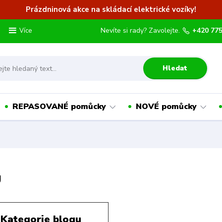
Prázdninová akce na skládací elektrické vozíky!
Nevíte si rady? Zavolejte.
+420 775
Více
Hledat
REPASOVANÉ pomůcky
NOVÉ pomůcky
g
Kategorie blogu