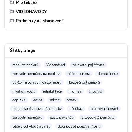
Pro lékaře
VIDEONÁVODY
Podmínky a ustanovení
Štítky blogu
mobilita seniorů
Videonávod
zdravotní pojišťovna
zdravotní pomůcky na poukaz
péče o seniora
domácí péče
půjčovna zdravotních pomůcek
bezpečnost seniorů
invalidní vozík
rehabilitace
montáž
chodítko
doprava
dovoz
odvoz
ortézy
repasované zdravotní pomůcky
ePoukaz
polohovací postel
zdravotní pomůcky
elektrický skútr
ortopedické pomůcky
péče o pohybový aparát
dlouhodobé používání berlí