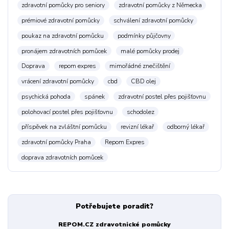
zdravotní pomůcky pro seniory
zdravotní pomůcky z Německa
prémiové zdravotní pomůcky
schválení zdravotní pomůcky
poukaz na zdravotní pomůcku
podmínky půjčovny
pronájem zdravotních pomůcek
malé pomůcky prodej
Doprava
repom expres
mimořádné znečištění
vrácení zdravotní pomůcky
cbd
CBD olej
psychická pohoda
spánek
zdravotní postel přes pojišťovnu
polohovací postel přes pojišťovnu
schodolez
příspěvek na zvláštní pomůcku
revizní lékař
odborný lékař
zdravotní pomůcky Praha
Repom Expres
doprava zdravotních pomůcek
Potřebujete poradit?
REPOM.CZ zdravotnické pomůcky