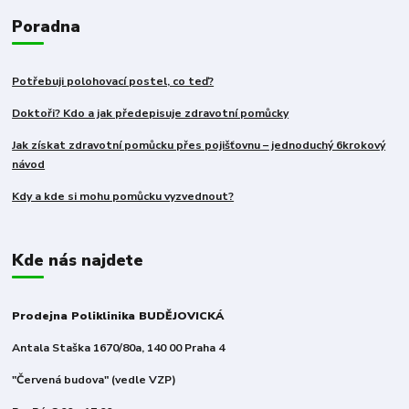
Poradna
Potřebuji polohovací postel, co teď?
Doktoři? Kdo a jak předepisuje zdravotní pomůcky
Jak získat zdravotní pomůcku přes pojišťovnu – jednoduchý 6krokový
návod
Kdy a kde si mohu pomůcku vyzvednout?
Kde nás najdete
Prodejna Poliklinika BUDĚJOVICKÁ
Antala Staška 1670/80a, 140 00 Praha 4
"Červená budova" (vedle VZP)