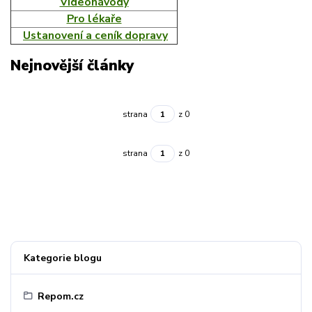
Videonávody
Pro lékaře
Ustanovení a ceník dopravy
Nejnovější články
strana
z 0
strana
z 0
Kategorie blogu
Repom.cz