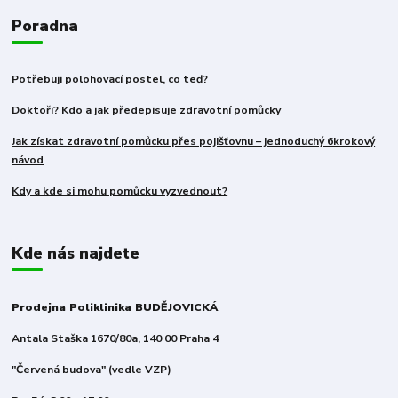
Poradna
Potřebuji polohovací postel, co teď?
Doktoři? Kdo a jak předepisuje zdravotní pomůcky
Jak získat zdravotní pomůcku přes pojišťovnu – jednoduchý 6krokový
návod
Kdy a kde si mohu pomůcku vyzvednout?
Kde nás najdete
Prodejna Poliklinika BUDĚJOVICKÁ
Antala Staška 1670/80a, 140 00 Praha 4
"Červená budova" (vedle VZP)