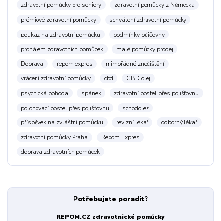
zdravotní pomůcky pro seniory
zdravotní pomůcky z Německa
prémiové zdravotní pomůcky
schválení zdravotní pomůcky
poukaz na zdravotní pomůcku
podmínky půjčovny
pronájem zdravotních pomůcek
malé pomůcky prodej
Doprava
repom expres
mimořádné znečištění
vrácení zdravotní pomůcky
cbd
CBD olej
psychická pohoda
spánek
zdravotní postel přes pojišťovnu
polohovací postel přes pojišťovnu
schodolez
příspěvek na zvláštní pomůcku
revizní lékař
odborný lékař
zdravotní pomůcky Praha
Repom Expres
doprava zdravotních pomůcek
Potřebujete poradit?
REPOM.CZ zdravotnické pomůcky