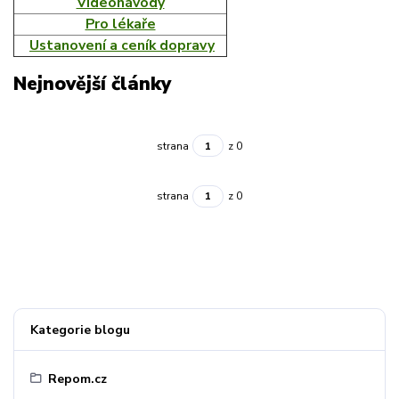
Videonávody
Pro lékaře
Ustanovení a ceník dopravy
Nejnovější články
strana
z 0
strana
z 0
Kategorie blogu
Repom.cz