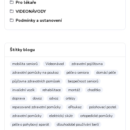
Pro lékaře
VIDEONÁVODY
Podmínky a ustanovení
Štítky blogu
mobilita seniorů
Videonávod
zdravotní pojišťovna
zdravotní pomůcky na poukaz
péče o seniora
domácí péče
půjčovna zdravotních pomůcek
bezpečnost seniorů
invalidní vozík
rehabilitace
montáž
chodítko
doprava
dovoz
odvoz
ortézy
repasované zdravotní pomůcky
ePoukaz
polohovací postel
zdravotní pomůcky
elektrický skútr
ortopedické pomůcky
péče o pohybový aparát
dlouhodobé používání berlí