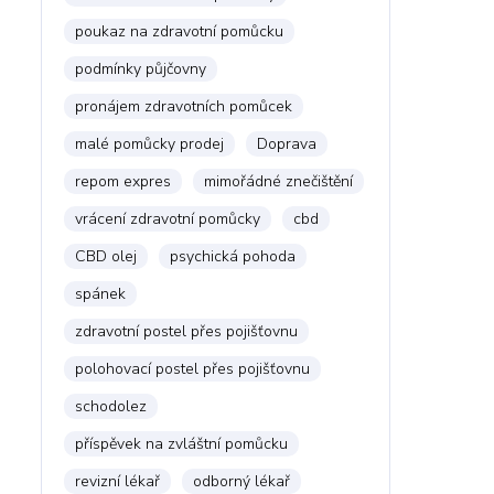
poukaz na zdravotní pomůcku
podmínky půjčovny
pronájem zdravotních pomůcek
malé pomůcky prodej
Doprava
repom expres
mimořádné znečištění
vrácení zdravotní pomůcky
cbd
CBD olej
psychická pohoda
spánek
zdravotní postel přes pojišťovnu
polohovací postel přes pojišťovnu
schodolez
příspěvek na zvláštní pomůcku
revizní lékař
odborný lékař