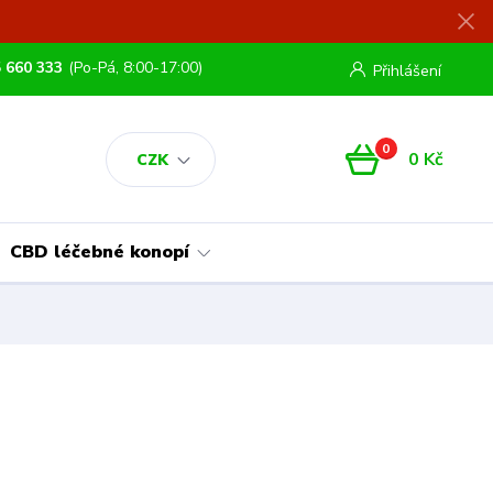
 660 333
(Po-Pá, 8:00-17:00)
Přihlášení
0
0 Kč
CZK
CBD léčebné konopí