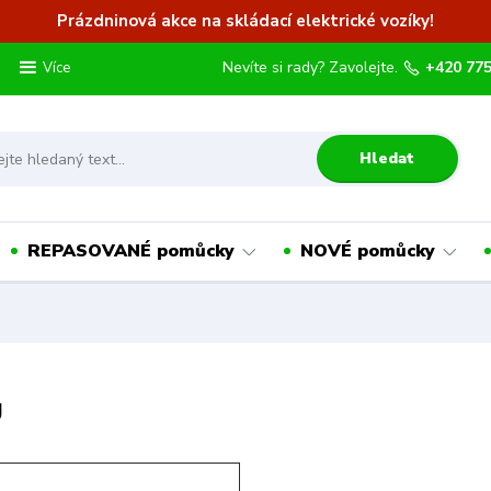
Prázdninová akce na skládací elektrické vozíky!
Nevíte si rady? Zavolejte.
+420 775
Více
Hledat
REPASOVANÉ pomůcky
NOVÉ pomůcky
g