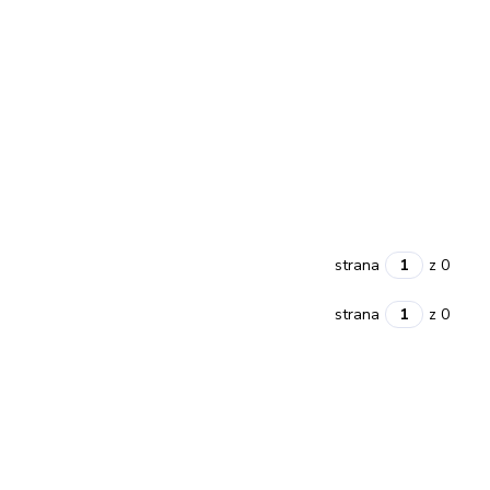
strana
z 0
strana
z 0