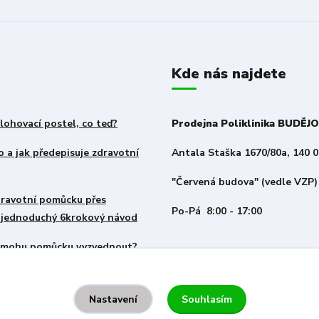
Kde nás najdete
lohovací postel, co teď?
Prodejna Poliklinika BUDĚJ
 a jak předepisuje zdravotní
Antala Staška 1670/80a, 140 0
"Červená budova" (vedle VZP)
zdravotní pomůcku přes
Po-Pá 8:00 - 17:00
– jednoduchý 6krokový návod
i mohu pomůcku vyzvednout?
Souhlasím
Nastavení