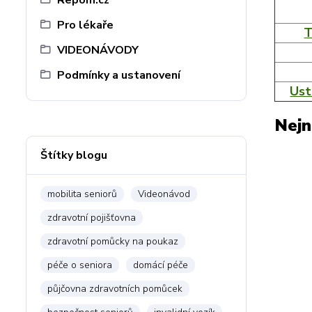
Repom.cz
Pro lékaře
T
VIDEONÁVODY
Podmínky a ustanovení
Ust
Nejn
Štítky blogu
mobilita seniorů
Videonávod
zdravotní pojišťovna
zdravotní pomůcky na poukaz
péče o seniora
domácí péče
půjčovna zdravotních pomůcek