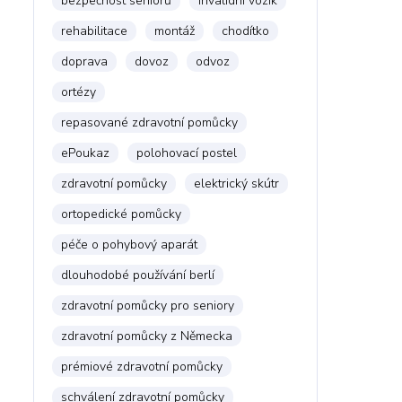
bezpečnost seniorů
invalidní vozík
rehabilitace
montáž
chodítko
doprava
dovoz
odvoz
ortézy
repasované zdravotní pomůcky
ePoukaz
polohovací postel
zdravotní pomůcky
elektrický skútr
ortopedické pomůcky
péče o pohybový aparát
dlouhodobé používání berlí
zdravotní pomůcky pro seniory
zdravotní pomůcky z Německa
prémiové zdravotní pomůcky
schválení zdravotní pomůcky