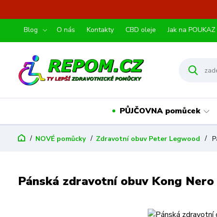
Blog
O nás
Kontakty
CBD oleje
Jak na POUKAZ
PŮJČOVNA pomůcek
NOVÉ pomůcky
Zdravotní obuv Peter Legwood
Pá
Pánská zdravotní obuv Kong Nero 