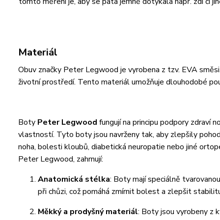
tomto měření je, aby se pata jemně dotýkala např. zdi či jin
Materiál
Obuv značky Peter Legwood je vyrobena z tzv. EVA směsi. Je
životní prostředí. Tento materiál umožňuje dlouhodobé pou
Boty
Peter Legwood
fungují na principu podpory zdraví n
vlastností. Tyto boty jsou navrženy tak, aby zlepšily pohod
noha, bolesti kloubů, diabetická neuropatie nebo jiné ortop
Peter Legwood, zahrnují:
Anatomická stélka
: Boty mají speciálně tvarovano
při chůzi, což pomáhá zmírnit bolest a zlepšit stabilit
Měkký a prodyšný materiál
: Boty jsou vyrobeny z k