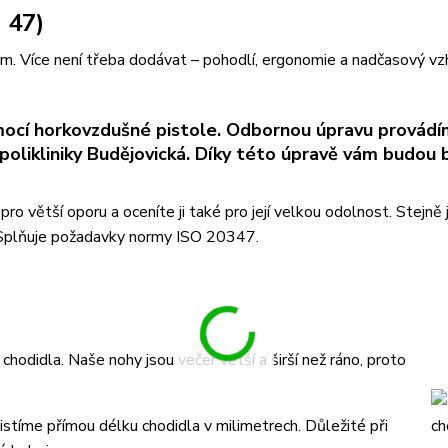
 47)
ům. Více není třeba dodávat – pohodlí, ergonomie a nadčasový vz
ocí horkovzdušné pistole. Odbornou úpravu provádí
olikliniky Budějovická. Díky této úpravě vám budou 
 větší oporu a oceníte ji také pro její velkou odolnost. Stejně 
Splňuje požadavky normy ISO 20347.
odidla. Naše nohy jsou večer větší a širší než ráno, proto
stíme přímou délku chodidla v milimetrech. Důležité při