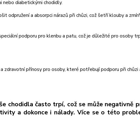
mi nebo diabetickými chodidly.
šit odpružení a absorpci nárazů při chůzi, což šetří klouby a zmír
eciální podporu pro klenbu a patu, což je důležité pro osoby trp
 zdravotní přínosy pro osoby, které potřebují podporu při chůzi 
e chodidla často trpí, což se může negativně p
ivity a dokonce i nálady. Více se o této probl