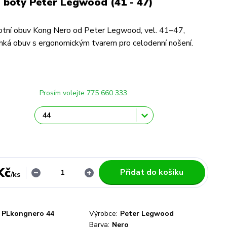
 boty Peter Legwood (41 - 47)
otní obuv Kong Nero od Peter Legwood, vel. 41–47,
hká obuv s ergonomickým tvarem pro celodenní nošení.
Prosím volejte 775 660 333
Kč
Přidat do košíku
/
ks
PLkongnero 44
Výrobce:
Peter Legwood
Barva:
Nero