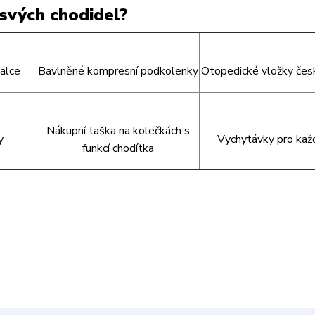
svých chodidel?
alce
Bavlněné kompresní podkolenky
Otopedické vložky čes
Nákupní taška na kolečkách s
y
Vychytávky pro kaž
funkcí chodítka