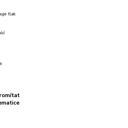
ňuje tlak
ící
a
romítat
ematice