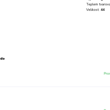
Teplem tvarova
Velikost:
44
ido
Pro