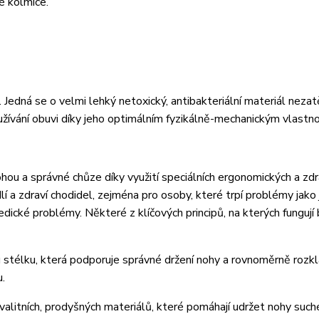
é kolmice.
dná se o velmi lehký netoxický, antibakteriální materiál nezatě
žívání obuvi díky jeho optimálním fyzikálně-mechanickým vlastn
ohou a správné chůze díky využití speciálních ergonomických a zd
lí a zdraví chodidel, zejména pro osoby, které trpí problémy jako
edické problémy. Některé z klíčových principů, na kterých fungují
u stélku, která podporuje správné držení nohy a rovnoměrně rozkl
u.
valitních, prodyšných materiálů, které pomáhají udržet nohy suché