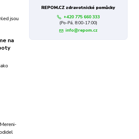
REPOM.CZ zdravotnické pomůcky
+420 775 660 333
hled jsou
(Po-Pá, 8:00-17:00)
info@repom.cz
me na
boty
jako