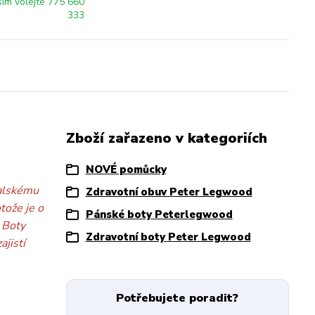
sím volejte 775 660
333
Zboží zařazeno v kategoriích
NOVÉ pomůcky
talskému
Zdravotní obuv Peter Legwood
tože je o
Pánské boty Peterlegwood
. Boty
Zdravotní boty Peter Legwood
jistí
Potřebujete poradit?