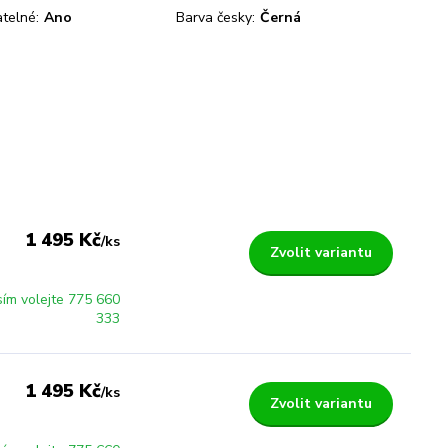
telné:
Ano
Barva česky:
Černá
1 495 Kč
/
ks
Zvolit variantu
sím volejte 775 660
333
1 495 Kč
/
ks
Zvolit variantu