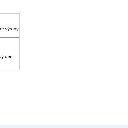
ké výroby
dý den