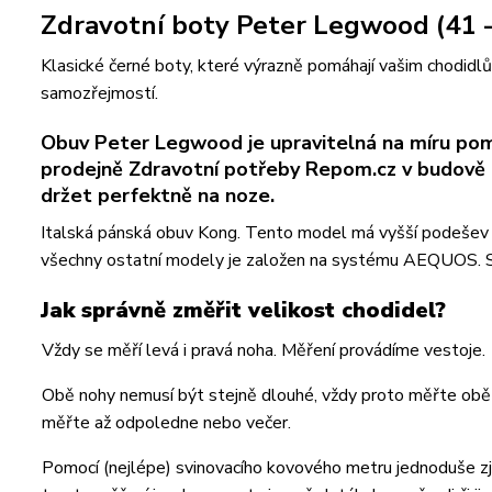
Zdravotní boty Peter Legwood (41 -
Klasické černé boty, které výrazně pomáhají vašim chodidl
samozřejmostí.
Obuv Peter Legwood je upravitelná na míru pom
prodejně Zdravotní potřeby Repom.cz v budově p
držet perfektně na noze.
Italská pánská obuv Kong. Tento model má vyšší podešev pro
všechny ostatní modely je založen na systému AEQUOS. 
Jak správně změřit velikost chodidel?
Vždy se měří levá i pravá noha. Měření provádíme vestoje.
Obě nohy nemusí být stejně dlouhé, vždy proto měřte obě ch
měřte až odpoledne nebo večer.
Pomocí (nejlépe) svinovacího kovového metru jednoduše zji