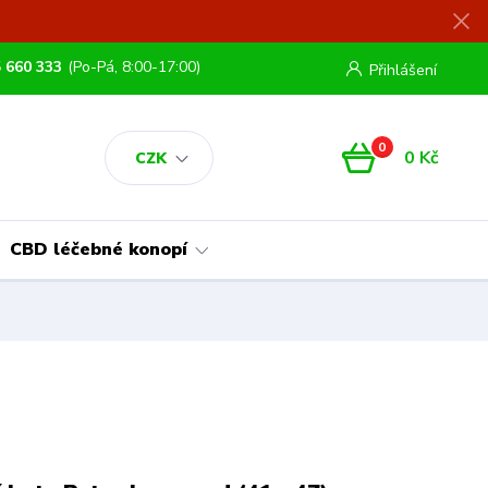
 660 333
(Po-Pá, 8:00-17:00)
Přihlášení
0
0 Kč
CZK
CBD léčebné konopí