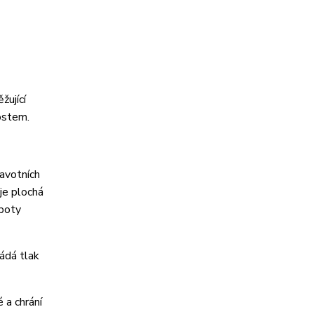
žující
ostem.
ravotních
 je plochá
 boty
ádá tlak
 a chrání