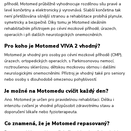
příhodě, Motomed průběžně vyhodnocuje rozdílnou sílu pravé a
levé končetiny a elektronicky ji vyrovnává. Slabší končetina tak
není přetěžována silnější stranou a rehabilitace probíhá plynule,
symetricky a bezpečně. Díky tomu je Motomed ideálním
rehabilitačním přístrojem po cévní mozkové příhodě, úrazech,
operacích i při dalších neurologických onemocněních.
Pro koho je Motomed VIVA 2 vhodný?
Motomed je vhodný pro osoby po cévní mozkové příhodě (CMP),
úrazech, ortopedických operacích, s Parkinsonovou nemocí,
roztroušenou sklerózou, dětskou mozkovou obrnou i dalšími
neurologickými onemocněními. Přístroj je vhodný také pro seniory
nebo osoby s dlouhodobě omezenou pohyblivostí.
Je možné na Motomedu cvičit každý den?
Ano. Motomed je určen pro pravidelnou rehabilitaci. Délku i
intenzitu cvičení je vhodné přizpůsobit zdravotnímu stavu a
doporučení lékaře nebo fyzioterapeuta.
Co znamená, že je Motomed repasovaný?