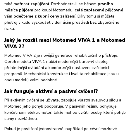
také možnost
zapůjčení
. Rozhodnete-li se během
prvního
měsíce půjčení
pro koupi Motomedu,
celé zaplacené půjčovné
vám odečteme z kupní ceny zařízení
. Díky tomu si můžete
přístroj v klidu vyzkoušet v domácím prostředí bez zbytečného
rizika.
Jaký je rozdíl mezi Motomed VIVA 1 a Motomed
VIVA 2?
Motomed VIVA 2 je novější generace rehabilitačního přístroje.
Oproti modelu VIVA 1 nabízí modernější barevný displej,
přehlednější ovládání a komfortnější nastavení cvičebních
programů. Mechanická konstrukce i kvalita rehabilitace jsou u
obou modelů velmi podobné.
Jak funguje aktivní a pasivní cvičení?
Při aktivním cvičení se uživatel zapojuje vlastní svalovou silou a
Motomed jeho pohyb podporuje. V pasivním režimu pohybuje
končetinami elektromotor, takže mohou cvičit i osoby, které pohyb
samy nezvládnou.
Pokud je postižení jednostranné, například po cévní mozkové