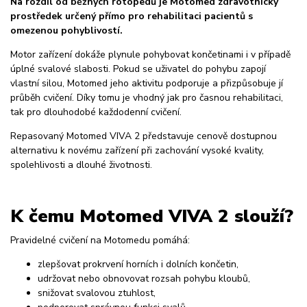
Na rozdíl od běžných rotopedů je Motomed zdravotnický
prostředek určený přímo pro rehabilitaci pacientů s
omezenou pohyblivostí.
Motor zařízení dokáže plynule pohybovat končetinami i v případě
úplné svalové slabosti. Pokud se uživatel do pohybu zapojí
vlastní silou, Motomed jeho aktivitu podporuje a přizpůsobuje jí
průběh cvičení. Díky tomu je vhodný jak pro časnou rehabilitaci,
tak pro dlouhodobé každodenní cvičení.
Repasovaný Motomed VIVA 2 představuje cenově dostupnou
alternativu k novému zařízení při zachování vysoké kvality,
spolehlivosti a dlouhé životnosti.
K čemu Motomed VIVA 2 slouží?
Pravidelné cvičení na Motomedu pomáhá:
zlepšovat prokrvení horních i dolních končetin,
udržovat nebo obnovovat rozsah pohybu kloubů,
snižovat svalovou ztuhlost,