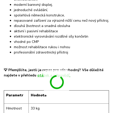
moderní barevný displej,
jednoduché ovládání,
spolehlivá německá konstrukce,
repasované zařízení za výrazně nižší cenu než nový přístroj,
dlouhá životnost a snadná obsluha
aktivní i pasivní rehabilitace
elektronické vyrovnávání rozdílné síly končetin
vhodné po CMP
možnost rehabilitace rukou i nohou
profesionální zdravotnický přístroj
💡 Přemýšlíte, jestli je repas pro vás vhodný? Vše důležité
najdete v přehledu
otázek a odpovědí
Parametr
Hodnota
Hmotnost
33 kg