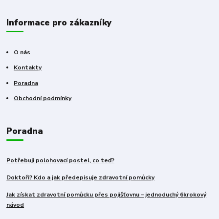
Informace pro zákazníky
O nás
Kontakty
Poradna
Obchodní podmínky
Poradna
Potřebuji polohovací postel, co teď?
Doktoři? Kdo a jak předepisuje zdravotní pomůcky
Jak získat zdravotní pomůcku přes pojišťovnu – jednoduchý 6krokový
návod