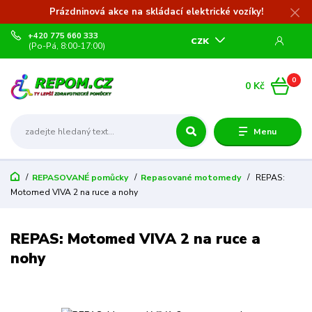
Prázdninová akce na skládací elektrické vozíky!
+420 775 660 333
CZK
(Po-Pá, 8:00-17:00)
0
0 Kč
Menu
REPASOVANÉ pomůcky
Repasované motomedy
REPAS:
Motomed VIVA 2 na ruce a nohy
REPAS: Motomed VIVA 2 na ruce a
nohy