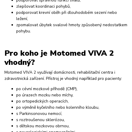
podporovat správnou funkci svalů,
zlepšovat koordinaci pohybů,
podporovat krevní oběh při dlouhodobém sezení nebo
ležení,
zpomalovat úbytek svalové hmoty způsobený nedostatkem
pohybu.
Pro koho je Motomed VIVA 2
vhodný?
Motomed VIVA 2 využívají domácnosti, rehabilitační centra i
zdravotnická zařízení. Přístroj je vhodný například pro pacienty:
po cévní mozkové příhodě (CMP),
po úrazech mozku nebo míchy,
po ortopedických operacích,
po výměně kyčelního nebo kolenního kloubu,
s Parkinsonovou nemocí,
s roztroušenou sklerózou,
s dětskou mozkovou obrnou,