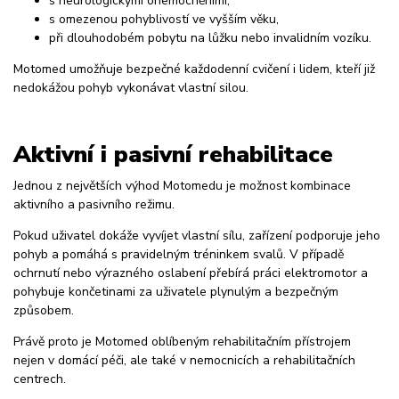
s neurologickými onemocněními,
s omezenou pohyblivostí ve vyšším věku,
při dlouhodobém pobytu na lůžku nebo invalidním vozíku.
Motomed umožňuje bezpečné každodenní cvičení i lidem, kteří již
nedokážou pohyb vykonávat vlastní silou.
Aktivní i pasivní rehabilitace
Jednou z největších výhod Motomedu je možnost kombinace
aktivního a pasivního režimu.
Pokud uživatel dokáže vyvíjet vlastní sílu, zařízení podporuje jeho
pohyb a pomáhá s pravidelným tréninkem svalů. V případě
ochrnutí nebo výrazného oslabení přebírá práci elektromotor a
pohybuje končetinami za uživatele plynulým a bezpečným
způsobem.
Právě proto je Motomed oblíbeným rehabilitačním přístrojem
nejen v domácí péči, ale také v nemocnicích a rehabilitačních
centrech.