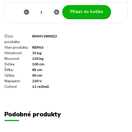
Přidat do košíku
Číslo
RMMV2RN022
produktu:
Stav produktu:
REPAS
Hmotnost:
33 kg
Nosnost:
120 kg
Délka:
100 cm
Šířka:
65 cm
Výška:
90 cm
Napájení:
230 V
Cvičení:
12 režimů
Podobné produkty