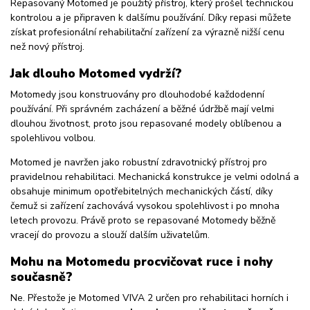
Repasovaný Motomed je použitý přístroj, který prošel technickou
kontrolou a je připraven k dalšímu používání. Díky repasi můžete
získat profesionální rehabilitační zařízení za výrazně nižší cenu
než nový přístroj.
Jak dlouho Motomed vydrží?
Motomedy jsou konstruovány pro dlouhodobé každodenní
používání. Při správném zacházení a běžné údržbě mají velmi
dlouhou životnost, proto jsou repasované modely oblíbenou a
spolehlivou volbou.
Motomed je navržen jako robustní zdravotnický přístroj pro
pravidelnou rehabilitaci. Mechanická konstrukce je velmi odolná a
obsahuje minimum opotřebitelných mechanických částí, díky
čemuž si zařízení zachovává vysokou spolehlivost i po mnoha
letech provozu. Právě proto se repasované Motomedy běžně
vracejí do provozu a slouží dalším uživatelům.
Mohu na Motomedu procvičovat ruce i nohy
současně?
Ne. Přestože je Motomed VIVA 2 určen pro rehabilitaci horních i