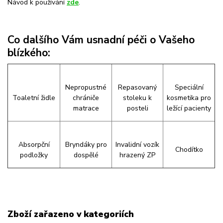
Návod k používání
zde
.
Co dalšího Vám usnadní péči o Vašeho
blízkého:
Nepropustné
Repasovaný
Speciální
Toaletní židle
chrániče
stoleku k
kosmetika pro
matrace
posteli
ležící pacienty
Absorpční
Bryndáky pro
Invalidní vozík
Chodítko
podložky
dospělé
hrazený ZP
Zboží zařazeno v kategoriích