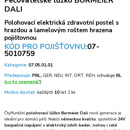
Pečovatelské lůžko BURMEIER
DALI
Polohovací elektrická zdravotní postel s
hrazdou a lamelovým roštem hrazena
pojišťovnou
KÓD PRO POJIŠŤOVNU:
07-
5010759
Kategorie:
07.05.01.01
Předepisuje:
PRL,
GER, NEU, INT, ORT, REH, schvaluje
RL
(
co to znamená?
)
Možno dostat:
každých
10
let 1 ks
Čtyřfunkční
polohovací lůžko Burmeier Dali
nové generace je
ideální pro domácí péči. Nabízí
německou kvalitu
, spolehlivé
24V
bezpečné napájení
a
elektrický zdvih beder, nohou i celé