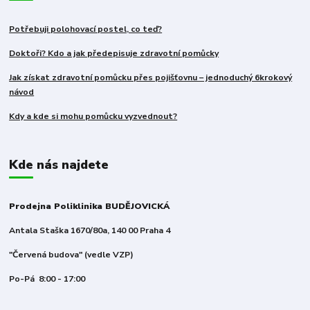
Potřebuji polohovací postel, co teď?
Doktoři? Kdo a jak předepisuje zdravotní pomůcky
Jak získat zdravotní pomůcku přes pojišťovnu – jednoduchý 6krokový
návod
Kdy a kde si mohu pomůcku vyzvednout?
Kde nás najdete
Prodejna Poliklinika BUDĚJOVICKÁ
Antala Staška 1670/80a, 140 00 Praha 4
"Červená budova" (vedle VZP)
Po-Pá 8:00 - 17:00