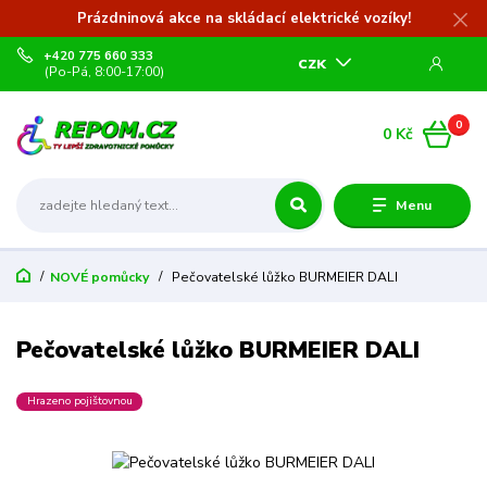
Prázdninová akce na skládací elektrické vozíky!
+420 775 660 333
CZK
(Po-Pá, 8:00-17:00)
0
0 Kč
Menu
NOVÉ pomůcky
Pečovatelské lůžko BURMEIER DALI
Pečovatelské lůžko BURMEIER DALI
Hrazeno pojištovnou