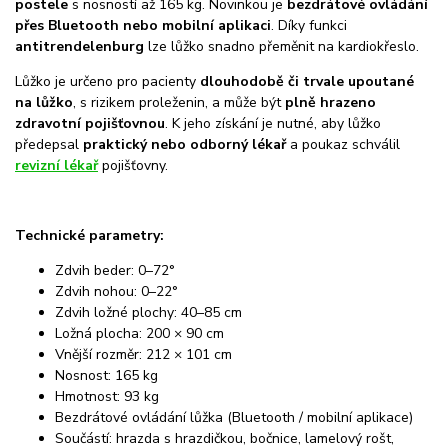
postele
s nosností až 165 kg. Novinkou je
bezdrátové ovládání
přes Bluetooth nebo mobilní aplikaci
. Díky funkci
antitrendelenburg
lze lůžko snadno přeměnit na kardiokřeslo.
Lůžko je určeno pro pacienty
dlouhodobě či trvale upoutané
na lůžko
, s rizikem proleženin, a může být
plně hrazeno
zdravotní pojišťovnou
. K jeho získání je nutné, aby lůžko
předepsal
praktický nebo odborný lékař
a poukaz schválil
revizní lékař
pojišťovny.
Technické parametry:
Zdvih beder: 0–72°
Zdvih nohou: 0–22°
Zdvih ložné plochy: 40–85 cm
Ložná plocha: 200 × 90 cm
Vnější rozměr: 212 × 101 cm
Nosnost: 165 kg
Hmotnost: 93 kg
Bezdrátové ovládání lůžka (Bluetooth / mobilní aplikace)
Součástí: hrazda s hrazdičkou, bočnice, lamelový rošt,