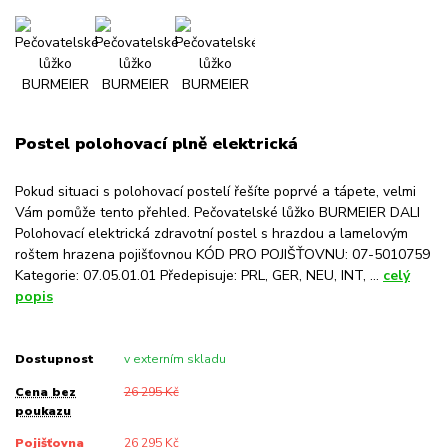
Postel polohovací plně elektrická
Pokud situaci s polohovací postelí řešíte poprvé a tápete, velmi
Vám pomůže tento přehled. Pečovatelské lůžko BURMEIER DALI
Polohovací elektrická zdravotní postel s hrazdou a lamelovým
roštem hrazena pojišťovnou KÓD PRO POJIŠŤOVNU: 07-5010759
Kategorie: 07.05.01.01 Předepisuje: PRL, GER, NEU, INT, ...
celý
popis
Dostupnost
v externím skladu
Cena bez
26 295 Kč
poukazu
Pojišťovna
26 295 Kč