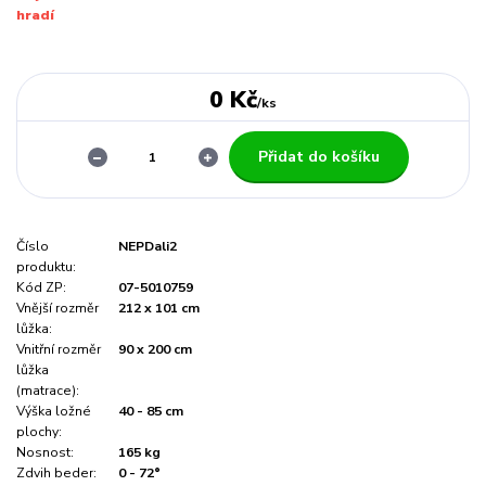
hradí
0 Kč
/
ks
Přidat do košíku
Číslo
NEPDali2
produktu:
Kód ZP:
07-5010759
Vnější rozměr
212 x 101 cm
lůžka:
Vnitřní rozměr
90 x 200 cm
lůžka
(matrace):
Výška ložné
40 - 85 cm
plochy:
Nosnost:
165 kg
Zdvih beder:
0 - 72°