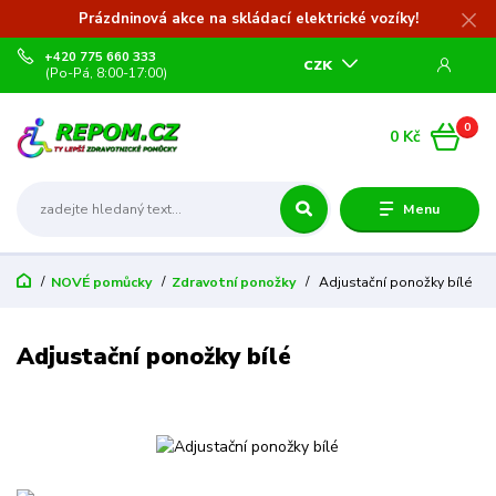
Prázdninová akce na skládací elektrické vozíky!
+420 775 660 333
CZK
(Po-Pá, 8:00-17:00)
0
0 Kč
Menu
NOVÉ pomůcky
Zdravotní ponožky
Adjustační ponožky bílé
Adjustační ponožky bílé