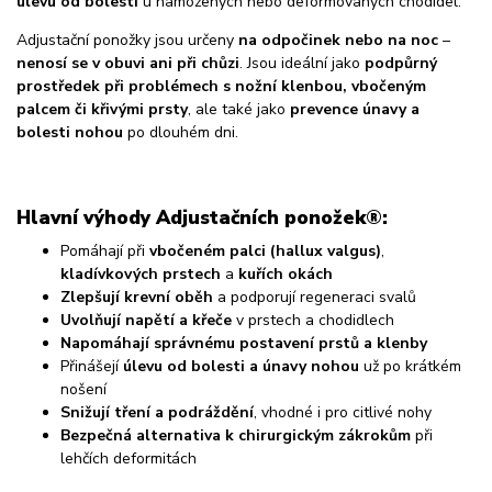
úlevu od bolesti
u namožených nebo deformovaných chodidel.
Adjustační ponožky jsou určeny
na odpočinek nebo na noc
–
nenosí se v obuvi ani při chůzi
. Jsou ideální jako
podpůrný
prostředek při problémech s nožní klenbou, vbočeným
palcem či křivými prsty
, ale také jako
prevence únavy a
bolesti nohou
po dlouhém dni.
Hlavní výhody Adjustačních ponožek®:
Pomáhají při
vbočeném palci (hallux valgus)
,
kladívkových prstech
a
kuřích okách
Zlepšují krevní oběh
a podporují regeneraci svalů
Uvolňují napětí a křeče
v prstech a chodidlech
Napomáhají správnému postavení prstů a klenby
Přinášejí
úlevu od bolesti a únavy nohou
už po krátkém
nošení
Snižují tření a podráždění
, vhodné i pro citlivé nohy
Bezpečná alternativa k chirurgickým zákrokům
při
lehčích deformitách