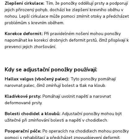
Zlepšení cirkulace:
Tím, že ponožky oddělují prsty a podporují
jejich přirozený pohyb, dochází ke zlepšení krevního oběhu v
nohou. Lepší cirkulace může pomoci zmírnit otoky a předcházet
problémům s krevním oběhem.
Korekce deformit:
Při pravidelném nošení mohou ponožky
napomáhat ke korekci drobných deformit prstů, čímž přispívají k
prevenci jejich zhoršování.
Kdy se adjustační ponožky používají:
Hallux valgus (vbočený palec):
Tyto ponožky pomáhají
narovnat palec, čímž zmírňují bolest a tlak na kloub.
Kladívkové prsty:
Pomáhají uvolnit napětí a narovnat
deformované prsty.
Bolesti chodidel a kloubů:
Adjustační ponožky mohou být
užitečné při zmírňování bolesti a napětí v chodidlech.
Pooperační péče:
Po operacích na chodidlech mohou ponožky
pomoci s rehabilitací a předcházet znovuobjevení deformit.