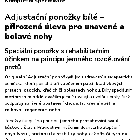
Kompletní specifikace
Adjustační ponožky bílé
–
přirozená úleva pro unavené a
bolavé nohy
Speciální ponožky s rehabilitačním
účinkem na principu jemného rozdělování
prstů
Originální Adjustační ponožky®
jsou zdravotní a terapeutická
pomůcka, která pomáhá
při vbočeném palci, kladívkových
prstech, otocích, křečích či bolestech nohou
. Díky speciálním
meziprstním oddělovačům
jemně rovnají a uvolňují prsty, čímž
podporují
správné postavení chodidla, krevní oběh a
celkovou regeneraci nohou
.
Ponožky fungují na principu
jemného protahování svalů,
kůstek a šlach
. Pravidelným nošením dochází ke zlepšení
ohyblivosti, pružnosti a stability nohy
, což přináší
rychlou