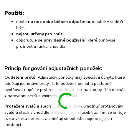
Použití:
noste
na noc nebo během odpočinku
, ideálně v sedě či
leže,
nejsou určeny pro chůzi
,
doporučuje se
pravidelné používání
, které obnovuje
pružnost a funkci chodidla.
Princip fungování adjustačních ponožek:
Oddělení prstů:
Adjustační ponožky mají speciální úchyty, které
oddělují jednotlivé prsty. Toto oddělení pomáhá postupně
uvolňovat napětí v prstech a snižovat tlak na klouby. Tím dochází
k narovnání prstů a zmírnění deformací.
Protažení svalů a šlach:
Oddělené prsty umožňují protahování
svalů a šlach v chodidle a zlepšují jejich flexibilitu. Tím se snižuje
riziko vzniku deformit a zmírňují se bolesti spojené s jejich
existencí.