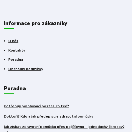
Informace pro zákazníky
O nás
Kontakty
Poradna
Obchodní podmínky
Poradna
Potřebuji polohovací postel, co teď?
Doktoři? Kdo a jak předepisuje zdravotní pomůcky
Jak získat zdravotní pomůcku přes pojišťovnu – jednoduchý 6krokový