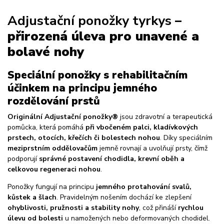
Adjustační ponožky tyrkys
–
přirozená úleva pro unavené a
bolavé nohy
Speciální ponožky s rehabilitačním
účinkem na principu jemného
rozdělování prstů
Originální Adjustační ponožky®
jsou zdravotní a terapeutická
pomůcka, která pomáhá
při vbočeném palci, kladívkových
prstech, otocích, křečích či bolestech nohou
. Díky speciálním
meziprstním oddělovačům
jemně rovnají a uvolňují prsty, čímž
podporují
správné postavení chodidla, krevní oběh a
celkovou regeneraci nohou
.
Ponožky fungují na principu
jemného protahování svalů,
kůstek a šlach
. Pravidelným nošením dochází ke zlepšení
ohyblivosti, pružnosti a stability nohy
, což přináší
rychlou
úlevu od bolesti
u namožených nebo deformovaných chodidel.