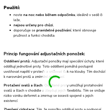
Použití:
noste
na noc nebo během odpočinku
, ideálně v sedě či
leže,
nejsou určeny pro chůzi
,
doporučuje se
pravidelné používání
, které obnovuje
pružnost a funkci chodidla.
Princip fungování adjustačních ponožek:
Oddělení prstů:
Adjustační ponožky mají speciální úchyty, které
oddělují jednotlivé prsty. Toto oddělení pomáhá postupně
uvolňovat napětí v prstech a snižovat tlak na klouby. Tím dochází
k narovnání prstů a zmírnění deformací.
Protažení svalů a šlach:
Oddělené prsty umožňují protahování
svalů a šlach v chodidle a zlepšují jejich flexibilitu. Tím se snižuje
riziko vzniku deformit a zmírňují se bolesti spojené s jejich
existencí.
Zlepšení cirkulace:
Tím, že ponožky oddělují prsty a podporují