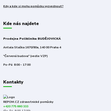
Kdy a kde si mohu pomůcku vyzvednout?
Kde nás najdete
Prodejna Poliklinika BUDĚJOVICKÁ
Antala Staška 1670/80a, 140 00 Praha 4
"Červená budova" (vedle VZP)
Po-Pá 8:00 - 17:00
Kontakty
REPOM.CZ zdravotnické pomůcky
+420 775 660 333
(Po-Pá, 8:00-17:00)