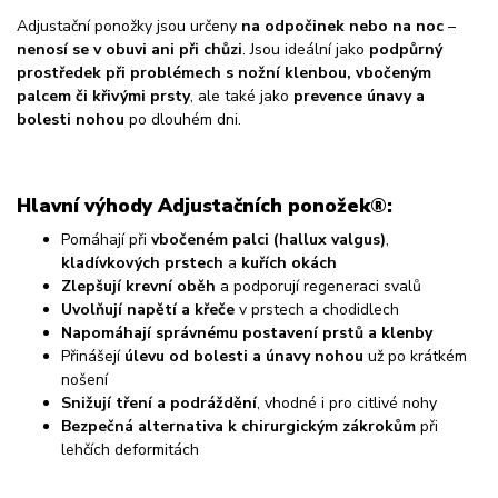
Adjustační ponožky jsou určeny
na odpočinek nebo na noc
–
nenosí se v obuvi ani při chůzi
. Jsou ideální jako
podpůrný
prostředek při problémech s nožní klenbou, vbočeným
palcem či křivými prsty
, ale také jako
prevence únavy a
bolesti nohou
po dlouhém dni.
Hlavní výhody Adjustačních ponožek®:
Pomáhají při
vbočeném palci (hallux valgus)
,
kladívkových prstech
a
kuřích okách
Zlepšují krevní oběh
a podporují regeneraci svalů
Uvolňují napětí a křeče
v prstech a chodidlech
Napomáhají správnému postavení prstů a klenby
Přinášejí
úlevu od bolesti a únavy nohou
už po krátkém
nošení
Snižují tření a podráždění
, vhodné i pro citlivé nohy
Bezpečná alternativa k chirurgickým zákrokům
při
lehčích deformitách