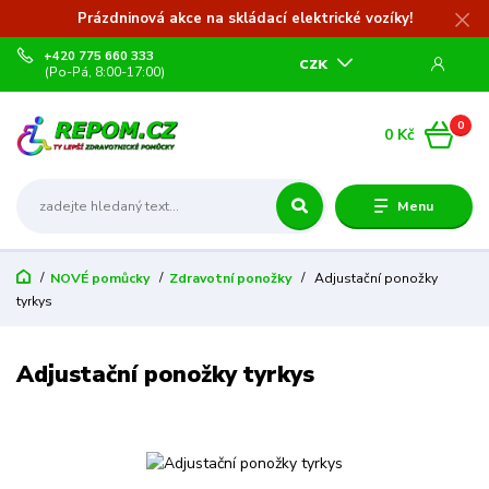
Prázdninová akce na skládací elektrické vozíky!
+420 775 660 333
CZK
(Po-Pá, 8:00-17:00)
0
0 Kč
Menu
NOVÉ pomůcky
Zdravotní ponožky
Adjustační ponožky
tyrkys
Adjustační ponožky tyrkys