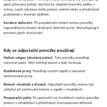
jejich přirozený pohyb, dochází ke zlepšení krevního oběhu v
nohou. Lepší cirkulace může pomoci zmírnit otoky a předcházet
problémům s krevním oběhem.
Korekce deformit:
Při pravidelném nošení mohou ponožky
napomáhat ke korekci drobných deformit prstů, čímž přispívají k
prevenci jejich zhoršování.
Kdy se adjustační ponožky používají:
Hallux valgus (vbočený palec):
Tyto ponožky pomáhají
narovnat palec, čímž zmírňují bolest a tlak na kloub.
Kladívkové prsty:
Pomáhají uvolnit napětí a narovnat
deformované prsty.
Bolesti chodidel a kloubů:
Adjustační ponožky mohou být
užitečné při zmírňování bolesti a napětí v chodidlech.
Pooperační péče:
Po operacích na chodidlech mohou ponožky
pomoci s rehabilitací a předcházet znovuobjevení deformit.