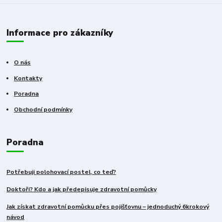
Informace pro zákazníky
O nás
Kontakty
Poradna
Obchodní podmínky
Poradna
Potřebuji polohovací postel, co teď?
Doktoři? Kdo a jak předepisuje zdravotní pomůcky
Jak získat zdravotní pomůcku přes pojišťovnu – jednoduchý 6krokový
návod