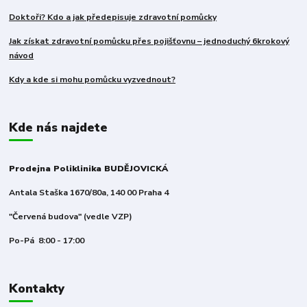
Doktoři? Kdo a jak předepisuje zdravotní pomůcky
Jak získat zdravotní pomůcku přes pojišťovnu – jednoduchý 6krokový
návod
Kdy a kde si mohu pomůcku vyzvednout?
Kde nás najdete
Prodejna Poliklinika BUDĚJOVICKÁ
Antala Staška 1670/80a, 140 00 Praha 4
"Červená budova" (vedle VZP)
Po-Pá 8:00 - 17:00
Kontakty