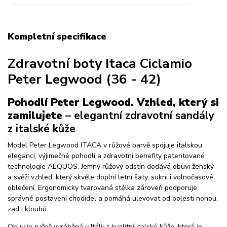
Kompletní specifikace
Zdravotní boty Itaca Ciclamio
Peter Legwood (36 - 42)
Pohodlí Peter Legwood. Vzhled, který si
zamilujete
– elegantní zdravotní sandály
z italské kůže
Model Peter Legwood ITACA v růžové barvě spojuje italskou
eleganci, výjimečné pohodlí a zdravotní benefity patentované
technologie AEQUOS. Jemný růžový odstín dodává obuvi ženský
a svěží vzhled, který skvěle doplní letní šaty, sukni i volnočasové
oblečení. Ergonomicky tvarovaná stélka zároveň podporuje
správné postavení chodidel a pomáhá ulevovat od bolesti nohou,
zad i kloubů.
Obuv je ručně vyráběná v Itálii z kvalitní italské kůže, která je