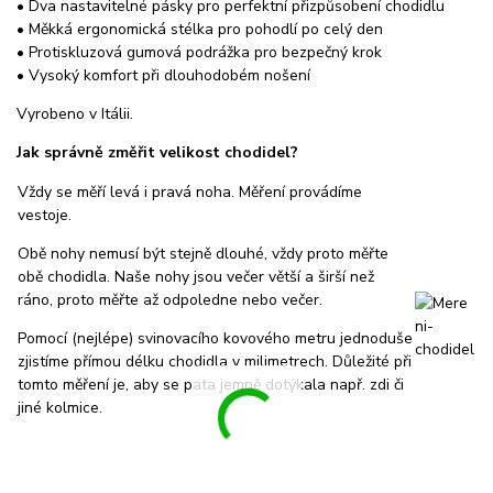
• Dva nastavitelné pásky pro perfektní přizpůsobení chodidlu
• Měkká ergonomická stélka pro pohodlí po celý den
• Protiskluzová gumová podrážka pro bezpečný krok
• Vysoký komfort při dlouhodobém nošení
Vyrobeno v Itálii.
Jak správně změřit velikost chodidel?
Vždy se měří levá i pravá noha. Měření provádíme
vestoje.
Obě nohy nemusí být stejně dlouhé, vždy proto měřte
obě chodidla. Naše nohy jsou večer větší a širší než
ráno, proto měřte až odpoledne nebo večer.
Pomocí (nejlépe) svinovacího kovového metru jednoduše
zjistíme přímou délku chodidla v milimetrech. Důležité při
tomto měření je, aby se pata jemně dotýkala např. zdi či
jiné kolmice.