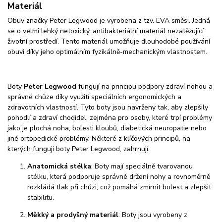
Materiál
Obuv značky Peter Legwood je vyrobena z tzv. EVA směsi. Jedná
se o velmi lehký netoxický, antibakteriální materiál nezatěžující
životní prostředí. Tento materiál umožňuje dlouhodobé používání
obuvi díky jeho optimálním fyzikálně-mechanickým vlastnostem.
Boty
Peter Legwood
fungují na principu podpory zdraví nohou a
správné chůze díky využití speciálních ergonomických a
zdravotních vlastností. Tyto boty jsou navrženy tak, aby zlepšily
pohodlí a zdraví chodidel, zejména pro osoby, které trpí problémy
jako je plochá noha, bolesti kloubů, diabetická neuropatie nebo
jiné ortopedické problémy. Některé z klíčových principů, na
kterých fungují boty Peter Legwood, zahrnují:
Anatomická stélka
: Boty mají speciálně tvarovanou
stélku, která podporuje správné držení nohy a rovnoměrně
rozkládá tlak při chůzi, což pomáhá zmírnit bolest a zlepšit
stabilitu.
Měkký a prodyšný materiál
: Boty jsou vyrobeny z