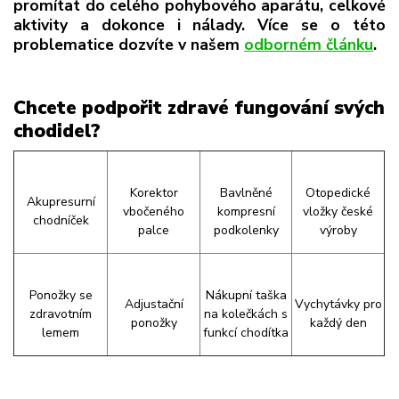
promítat do celého pohybového aparátu, celkové
aktivity a dokonce i nálady. Více se o této
problematice dozvíte v našem
odborném článku
.
Chcete podpořit zdravé fungování svých
chodidel?
Korektor
Bavlněné
Otopedické
Akupresurní
vbočeného
kompresní
vložky české
chodníček
palce
podkolenky
výroby
Ponožky se
Nákupní taška
Adjustační
Vychytávky pro
zdravotním
na kolečkách s
ponožky
každý den
lemem
funkcí chodítka