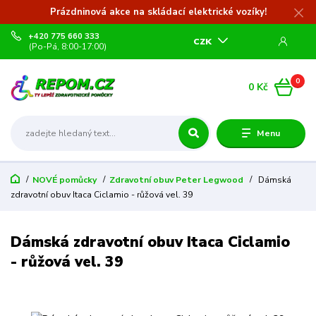
Prázdninová akce na skládací elektrické vozíky!
+420 775 660 333
CZK
(Po-Pá, 8:00-17:00)
0
0 Kč
Menu
NOVÉ pomůcky
Zdravotní obuv Peter Legwood
Dámská
zdravotní obuv Itaca Ciclamio - růžová vel. 39
Dámská zdravotní obuv Itaca Ciclamio
- růžová vel. 39