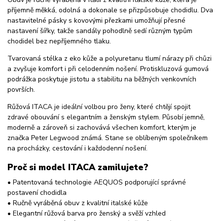
příjemně měkká, odolná a dokonale se přizpůsobuje chodidlu. Dva
nastavitelné pásky s kovovými přezkami umožňují přesné
nastavení šířky, takže sandály pohodlně sedí různým typům
chodidel bez nepříjemného tlaku.
Tvarovaná stélka z eko kůže a polyuretanu tlumí nárazy při chůzi
a zvyšuje komfort i při celodenním nošení. Protiskluzová gumová
podrážka poskytuje jistotu a stabilitu na běžných venkovních
površích.
Růžová ITACA je ideální volbou pro ženy, které chtějí spojit
zdravé obouvání s elegantním a ženským stylem. Působí jemně,
moderně a zároveň si zachovává všechen komfort, kterým je
značka Peter Legwood známá. Stane se oblíbeným společníkem
na procházky, cestování i každodenní nošení.
Proč si model ITACA zamilujete?
• Patentovaná technologie AEQUOS podporující správné
postavení chodidla
• Ručně vyráběná obuv z kvalitní italské kůže
• Elegantní růžová barva pro ženský a svěží vzhled