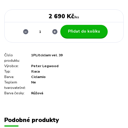
2 690 Kč
/
ks
Přidat do košíku
Číslo
1PLitciclam vel. 39
produktu:
Výrobce:
Peter Legwood
Typ:
Itaca
Barva:
Ciclamio
Teplem
Ne
tvarovatelné:
Barva česky:
Růžová
Podobné produkty