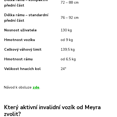
72 – 88 cm
přední část
Délka rámu – standardní
76 – 92 cm
přední část
Nosnost uživatele
130 kg
Hmotnost vozíku
od 9 kg
Celkový váhový limit
139,5 kg
Hmotnost rámu
od 6,5 kg
Velikost hnacích kol
24″
Návod k obsluze
zde
.
Který aktivní invalidní vozík od Meyra
zvolit?