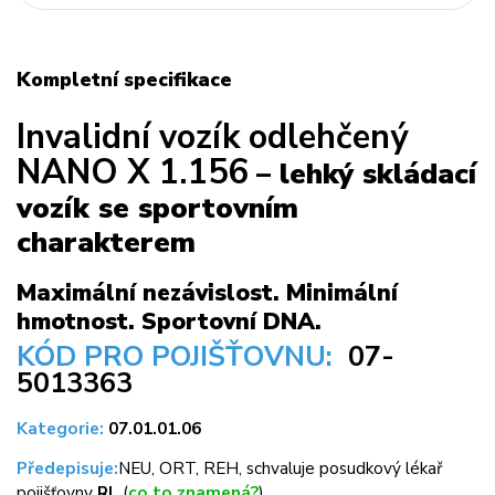
Kompletní specifikace
Invalidní vozík odlehčený
NANO X 1.156
– lehký skládací
vozík se sportovním
charakterem
Maximální nezávislost. Minimální
hmotnost. Sportovní DNA.
KÓD PRO POJIŠŤOVNU:
07-
5013363
Kategorie:
07.01.01.06
Předepisuje:
NEU, ORT, REH, schvaluje posudkový lékař
pojišťovny
RL
(
co to znamená?
)