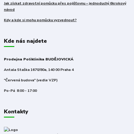
Jak získat zdravotní pomůcku přes pojišťovnu – jednoduchý 6krokový
návod
Kdy a kde si mohu pomůcku vyzvednout?
Kde nás najdete
Prodejna Poliklinika BUDĚJOVICKÁ
Antala Staška 1670/80a, 140 00 Praha 4
"Červená budova" (vedle VZP)
Po-Pá 8:00 - 17:00
Kontakty