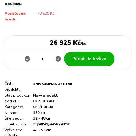
poukazu
Pojišťovna
43 825 Kč
hradí
26 925 Kč
/
ks
Přidat do košíku
Číslo
1NIV3aMNANOx1.156
produktu:
Stav produktu:
Nový produkt
Kód ZP:
07-5013363
Kategorie:
07.01.01.06
Nosnost:
130 kg
Šíře sedu:
32 - 48 cm
Hloubka sedu:
38/40/42/44/46/48/50
Výška sedu
45 - 53 cm
vpředu: