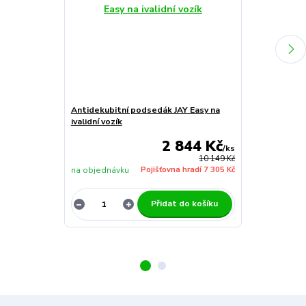
Antidekubitní podsedák JAY Easy na
Antidekubitní
ivalidní vozík
na invalidní vo
2 844 Kč
/
ks
10 149 Kč
na objednávku
Pojišťovna hradí 7 305 Kč
na objednávk
Přidat do košíku