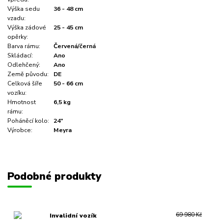
Výška sedu
36 - 48 cm
vzadu:
Výška zádové
25 - 45 cm
opěrky:
Barva rámu:
Červená/černá
Skládací:
Ano
Odlehčený:
Ano
Země původu:
DE
Celková šíře
50 - 66 cm
vozíku:
Hmotnost
6,5 kg
rámu:
Poháněcí kolo:
24"
Výrobce:
Meyra
Podobné produkty
69 980 Kč
Invalidní vozík