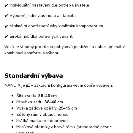
✔️ Individuální nastavení dle potřeb uživatele
✔️ Výborné jízdní vlastnosti a stabilita
✔️ Minimální opotřebení díky kvalitním komponentům
✔️ Široká nabídka barevných variant
Vozík je vhodný pro různá pohybová postižení a nabízí optimální
kombinaci komfortu a výkonu.
Standardní výbava
NANO X je již v základní konfiguraci velmi dobře vybaven:
Šířka sedu:
38–46 cm
Hloubka sedu:
38–46 cm
Výška zádové opěrky:
25–45 cm
Zúžený rám v oblasti nohou
Krátká madla pro doprovod
Hliníkové blatníky v barvě rámu (standardně pevné