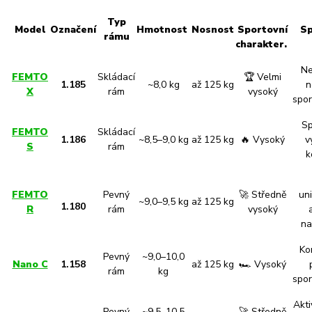
Typ
Model
Označení
Hmotnost
Nosnost
Sportovní
Sp
rámu
charakter.
Ne
FEMTO
Skládací
🏆 Velmi
1.185
~8,0 kg
až 125 kg
n
X
rám
vysoký
spor
Sp
FEMTO
Skládací
1.186
~8,5–9,0 kg
až 125 kg
🔥 Vysoký
v
S
rám
k
FEMTO
Pevný
🚀 Středně
uni
~9,0–9,5 kg
až 125 kg
1.180
R
rám
vysoký
na
Ko
Pevný
~9,0–10,0
Nano C
1.158
až 125 kg
🏎️ Vysoký
rám
kg
spor
Akti
Pevný
~9,5–10,5
🚀 Středně