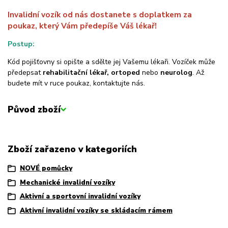
Invalidní vozík od nás dostanete s doplatkem za
poukaz, který Vám předepíše Váš lékař!
Postup:
Kód pojišťovny si opište a sdělte jej Vašemu lékaři. Vozíček může
předepsat
rehabilitační lékař, ortoped
nebo
neurolog
. Až
budete mít v ruce poukaz, kontaktujte nás.
Původ zboží
Zboží zařazeno v kategoriích
NOVÉ pomůcky
Mechanické invalidní vozíky
Aktivní a sportovní invalidní vozíky
Aktivní invalidní vozíky se skládacím rámem