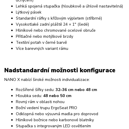
uchycení)
Lehká spojená stupačka (hloubkově a úhlově nastavitelná)
Lýtkový pásek
Standardní ráfky s křížovým výpletem (stříbrné)
Vysokotlaké zadní pláště 24 × 1″ (šedé)
Hliníkové nebo chromované ocelové obruče
Přítlačné nebo motýlkové brzdy
Textilní potah v černé barvě
Více barevných variant rámu
Nadstandardní možnosti konfigurace
NANO X nabízí široké možnosti individualizace:
Rozšířené šířky sedu:
32–36 cm nebo 48 cm
Hloubka sedu:
48 nebo 50 cm
Rovný rám v oblasti nohou
Boční vedení trupu ErgoSeat PRO
Odklopná nebo výsuvná madla pro doprovod
Hliníkové bočnice nebo karbonové blatníky
Stupačka s integrovaným LED osvětlením