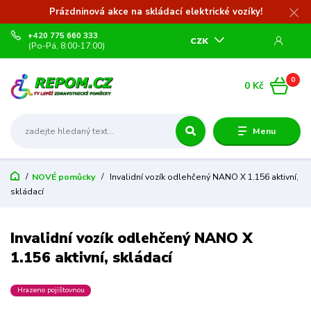
Prázdninová akce na skládací elektrické vozíky!
+420 775 660 333
CZK
(Po-Pá, 8:00-17:00)
0
0 Kč
Menu
NOVÉ pomůcky
Invalidní vozík odlehčený NANO X 1.156 aktivní,
skládací
Invalidní vozík odlehčený NANO X
1.156 aktivní, skládací
Hrazeno pojištovnou