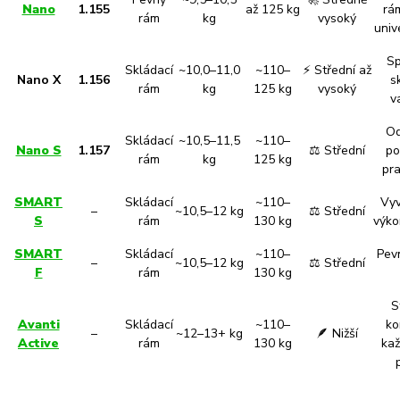
Nano
1.155
až 125 kg
rám
rám
kg
vysoký
univ
Sp
Skládací
~10,0–11,0
~110–
⚡ Střední až
Nano X
1.156
s
rám
kg
125 kg
vysoký
v
Od
Skládací
~10,5–11,5
~110–
Nano S
1.157
⚖️ Střední
po
rám
kg
125 kg
pra
SMART
Skládací
~110–
Vy
–
~10,5–12 kg
⚖️ Střední
S
rám
130 kg
výko
SMART
Skládací
~110–
Pev
–
~10,5–12 kg
⚖️ Střední
F
rám
130 kg
S
Avanti
Skládací
~110–
ko
–
~12–13+ kg
🪶 Nižší
Active
rám
130 kg
ka