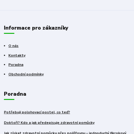
Informace pro zákazníky
O nás
Kontakty
Poradna
Obchodní podmínky
Poradna
Potřebuji polohovací postel, co teď?
Doktoři? Kdo a jak předepisuje zdravotní pomůcky
Jak získat zdravotní pomůcku přes pojišťovnu – jednoduchý 6krokový