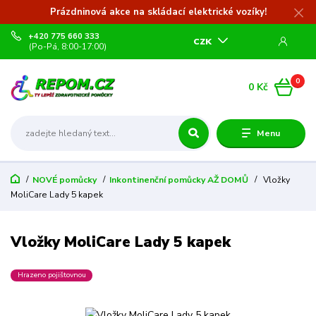
Prázdninová akce na skládací elektrické vozíky!
+420 775 660 333
CZK
(Po-Pá, 8:00-17:00)
0
0 Kč
Menu
NOVÉ pomůcky
Inkontinenční pomůcky AŽ DOMŮ
Vložky
MoliCare Lady 5 kapek
Vložky MoliCare Lady 5 kapek
Hrazeno pojištovnou