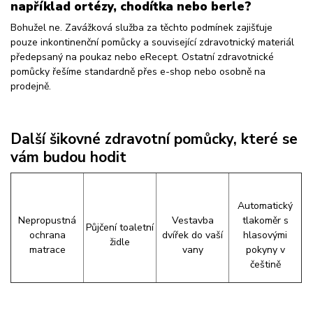
například ortézy, chodítka nebo berle?
Bohužel ne. Zavážková služba za těchto podmínek zajišťuje
pouze inkontinenční pomůcky a související zdravotnický materiál
předepsaný na poukaz nebo eRecept. Ostatní zdravotnické
pomůcky řešíme standardně přes e-shop nebo osobně na
prodejně.
Další šikovné zdravotní pomůcky, které se
vám budou hodit
Automatický
Nepropustná
Vestavba
tlakoměr s
Půjčení toaletní
ochrana
dvířek do vaší
hlasovými
židle
matrace
vany
pokyny v
češtině