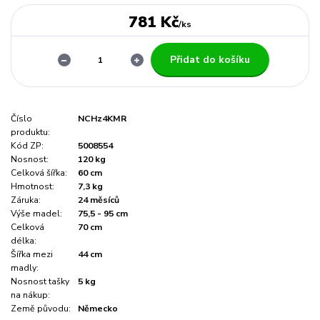
781 Kč
/
ks
Přidat do košíku
Číslo
NCHz4KMR
produktu:
Kód ZP:
5008554
Nosnost:
120 kg
Celková šířka:
60 cm
Hmotnost:
7,3 kg
Záruka:
24 měsíců
Výše madel:
75,5 - 95 cm
Celková
70 cm
délka:
Šířka mezi
44 cm
madly:
Nosnost tašky
5 kg
na nákup:
Země původu:
Německo