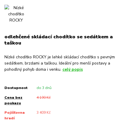
odlehčené skládací chodítko se sedátkem a
taškou
Nízké chodítko ROCKY je lehké skládací chodítko s pevným
sedátkem, brzdami a taškou. Ideální pro menší postavy a
pohodlný pohyb doma i venku.
celý popis
Dostupnost
do 3 dnů
Cena bez
4 190 Kč
poukazu
Pojišťovna
3 409 Kč
hradí