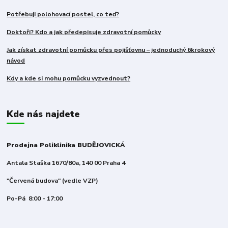
Potřebuji polohovací postel, co teď?
Doktoři? Kdo a jak předepisuje zdravotní pomůcky
Jak získat zdravotní pomůcku přes pojišťovnu – jednoduchý 6krokový
návod
Kdy a kde si mohu pomůcku vyzvednout?
Kde nás najdete
Prodejna Poliklinika BUDĚJOVICKÁ
Antala Staška 1670/80a, 140 00 Praha 4
"Červená budova" (vedle VZP)
Po-Pá 8:00 - 17:00