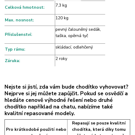
7,3 kg
Celková hmotnost:
120 kg
Max. nosnost:
pevný čalouněný sedák,
Příslušenství:
taška, opěrná tyč
skládací, odlehčený
Typ rámu:
2 roky
Záruka:
Nejste si jistí, zda vám bude chodítko vyhovovat?
Nejprve si jej můžete zapůjčit. Pokud se osvědčí a
hledáte cenově výhodné řešení nebo druhé
chodítko například na chatu, nabízíme také
kvalitní repasované modely.
Repasují se pouze kvalitní
Pro krátkodobé použití nebo
chodítka, která díky tomu