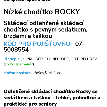
Nízké chodítko ROCKY
Skládací odlehčené skládací
chodítko s pevným sedátkem,
brzdami a taškou
KÓD PRO POJIŠŤOVNU:
07-
5008554
Předepisuje:
PRL,
GER, CHI, NEU, ORP, ORT, REH, REV
(
co to znamená?
)
Možno dostat:
každých
5
let 1 ks
Odlehčené skládací chodítko Rocky se
sedátkem a taškou – lehké, pohodlné a
praktické pro seniory