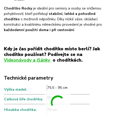
Chodítko Rocky
je ideální pro seniory a osoby se sníženou
pohyblivostí, kteří potřebují
stabilní, lehké a pohodlné
chodítko
s možností odpočinku. Díky nízké váze, skládací
konstrukci a kvalitnímu německému provedení je vhodné pro
každodenní použití doma i při cestování
.
Kdy je čas pořídit chodítko místo berlí? Jak
chodítko používat? Podívejte se na
Videonávody a články
o chodítkách.
Technické parametry
75,5 - 95 cm
Výška madel:
60 cm
Celková šíře chodítka:
Hloubka chodítka:
70 cm