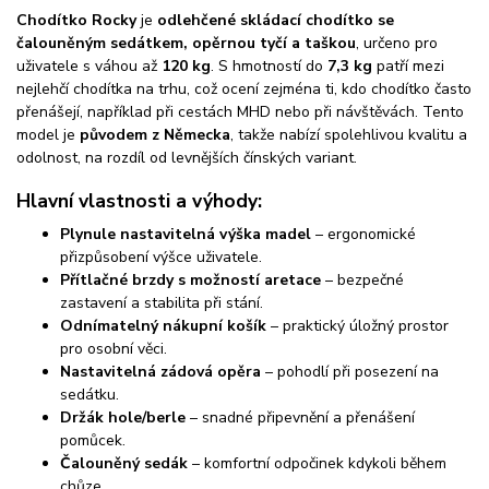
Chodítko Rocky
je
odlehčené skládací chodítko se
čalouněným sedátkem, opěrnou tyčí a taškou
, určeno pro
uživatele s váhou až
120 kg
. S hmotností do
7,3 kg
patří mezi
nejlehčí chodítka na trhu, což ocení zejména ti, kdo chodítko často
přenášejí, například při cestách MHD nebo při návštěvách. Tento
model je
původem z Německa
, takže nabízí spolehlivou kvalitu a
odolnost, na rozdíl od levnějších čínských variant.
Hlavní vlastnosti a výhody:
Plynule nastavitelná výška madel
– ergonomické
přizpůsobení výšce uživatele.
Přítlačné brzdy s možností aretace
– bezpečné
zastavení a stabilita při stání.
Odnímatelný nákupní košík
– praktický úložný prostor
pro osobní věci.
Nastavitelná zádová opěra
– pohodlí při posezení na
sedátku.
Držák hole/berle
– snadné připevnění a přenášení
pomůcek.
Čalouněný sedák
– komfortní odpočinek kdykoli během
chůze.