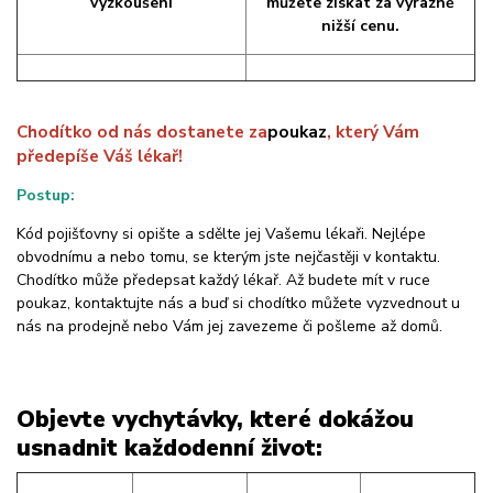
vyzkoušení
můžete získat za výrazně
nižší cenu.
Chodítko od nás dostanete za
poukaz
, který Vám
předepíše Váš lékař!
Postup:
Kód pojišťovny si opište a sdělte jej Vašemu lékaři. Nejlépe
obvodnímu a nebo tomu, se kterým jste nejčastěji v kontaktu.
Chodítko může předepsat každý lékař. Až budete mít v ruce
poukaz, kontaktujte nás a buď si chodítko můžete vyzvednout u
nás na prodejně nebo Vám jej zavezeme či pošleme až domů.
Objevte vychytávky, které dokážou
usnadnit každodenní život: