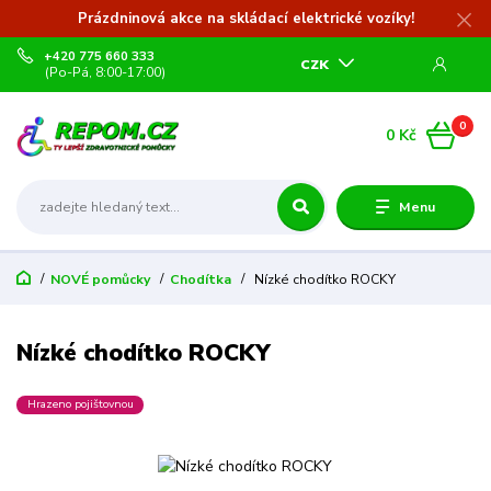
Prázdninová akce na skládací elektrické vozíky!
+420 775 660 333
CZK
(Po-Pá, 8:00-17:00)
0
0 Kč
Menu
NOVÉ pomůcky
Chodítka
Nízké chodítko ROCKY
Nízké chodítko ROCKY
Hrazeno pojištovnou