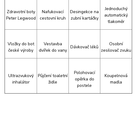
Jednoduchý
Zdravotní boty
Nafukovací
Desingekce na
automatický
Peter Legwood
cestovní kruh
zubní kartáčky
tlakoměr
Vložky do bot
Vestavba
Osobní
Dávkovač léků
české výroby
dvířek do vany
zesilovač zvuku
Polohovací
Ultrazvukový
Půjčení toaletní
Koupelnová
opěrka do
inhalátor
židle
madla
postele