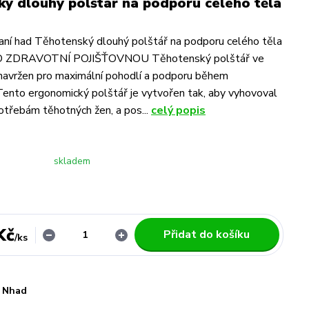
ý dlouhý polštář na podporu celého těla
aní had Těhotenský dlouhý polštář na podporu celého těla
ZDRAVOTNÍ POJIŠŤOVNOU Těhotenský polštář ve
 navržen pro maximální pohodlí a podporu během
Tento ergonomický polštář je vytvořen tak, aby vyhovoval
otřebám těhotných žen, a pos...
celý popis
skladem
Kč
Přidat do košíku
/
ks
Nhad