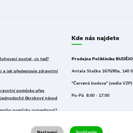
Kde nás najdete
lohovací postel, co teď?
Prodejna Poliklinika BUDĚJ
 a jak předepisuje zdravotní
Antala Staška 1670/80a, 140 0
"Červená budova" (vedle VZP)
zdravotní pomůcku přes
Po-Pá 8:00 - 17:00
– jednoduchý 6krokový návod
i mohu pomůcku vyzvednout?
Souhlasím
Nastavení