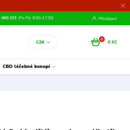
 660 333
(Po-Pá, 8:00-17:00)
Přihlášení
0
0 Kč
CZK
CBD léčebné konopí