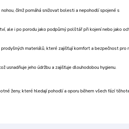
 a nohou, čímž pomáhá snižovat bolesti a nepohodlí spojené s
ví, ale i po porodu jako podpůrný polštář při kojení nebo jako oc
 prodyšných materiálů, které zajišťují komfort a bezpečnost pro 
což usnadňuje jeho údržbu a zajišťuje dlouhodobou hygienu.
otné ženy, které hledají pohodlí a oporu během všech fází těhot