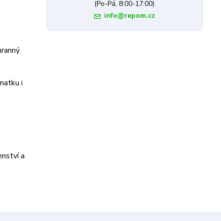
(Po-Pá, 8:00-17:00)
info@repom.cz
hranný
matku i
enství a