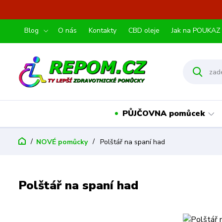
Blog
O nás
Kontakty
CBD oleje
Jak na POUKAZ
PŮJČOVNA pomůcek
NOVÉ pomůcky
Polštář na spaní had
Polštář na spaní had