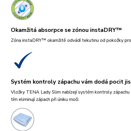
Okamžitá absorpce se zónou instaDRY™
Zóna instaDRY™ okamžitě odvádí tekutinu od pokožky pro 
Systém kontroly zápachu vám dodá pocit ji
Vložky TENA Lady Slim nabízejí systém kontroly zápachu F
tím eliminují zápach při úniku moči.