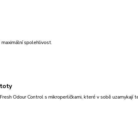
maximální spolehlivost.
stoty
resh Odour Control s mikroperličkami, které v sobě uzamykají t