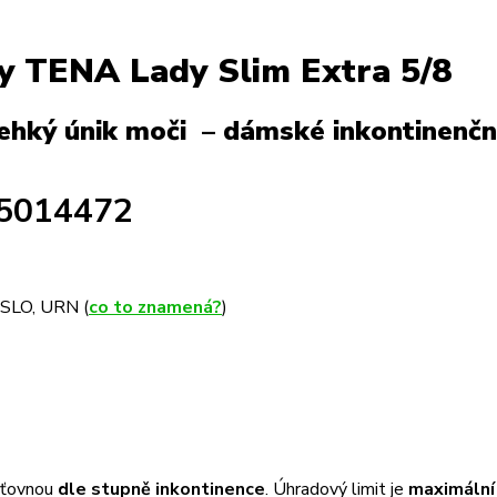
y TENA Lady Slim Extra 5/8
lehký únik moči – dámské inkontinenčn
5014472
 SLO, URN (
co to znamená?
)
išťovnou
dle stupně inkontinence
. Úhradový limit je
maximální