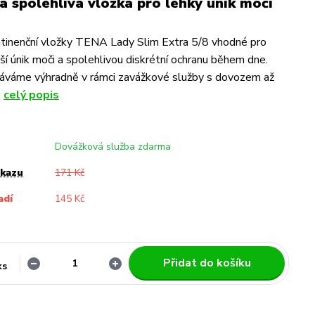
 a spolehlivá vložka pro lehký únik moči
tinenční vložky TENA Lady Slim Extra 5/8 vhodné pro
ší únik moči a spolehlivou diskrétní ochranu během dne.
váme výhradně v rámci zavážkové služby s dovozem až
.
celý popis
Dovážková služba zdarma
ukazu
171 Kč
adí
145 Kč
Přidat do košíku
ks