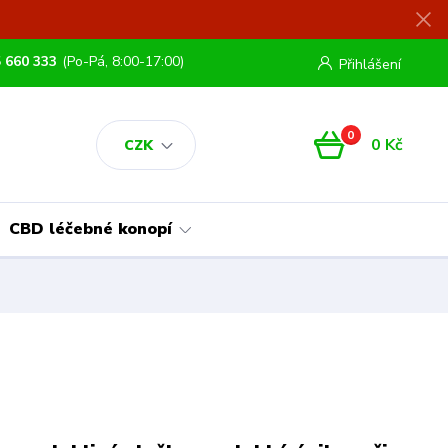
 660 333
(Po-Pá, 8:00-17:00)
Přihlášení
0
0 Kč
CZK
CBD léčebné konopí