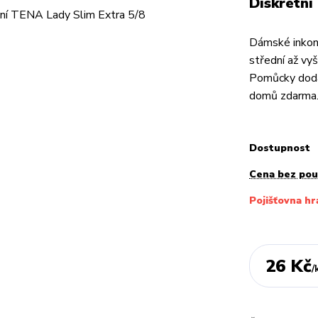
Diskrétní
Dámské inkon
střední až vyš
Pomůcky dodá
domů zdarma
Dostupnost
Cena bez po
Pojišťovna hr
26 Kč
/