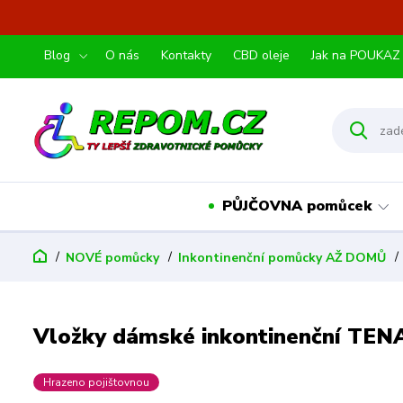
Blog
O nás
Kontakty
CBD oleje
Jak na POUKAZ
PŮJČOVNA pomůcek
NOVÉ pomůcky
Inkontinenční pomůcky AŽ DOMŮ
Vložky dámské inkontinenční TENA
Hrazeno pojištovnou