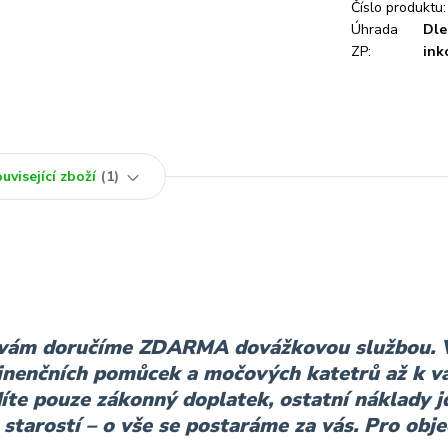
Číslo produktu:
Úhrada
Dle
ZP:
ink
uvisející zboží
1
y vám doručíme ZDARMA dovážkovou službou.
tinenčních pomůcek a močových katetrů až k 
íte pouze zákonný doplatek, ostatní náklady j
 starostí – o vše se postaráme za vás. Pro obj