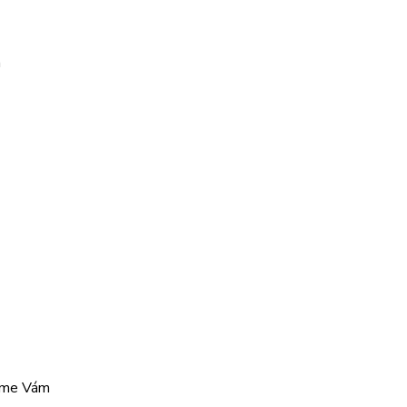
a
žeme Vám