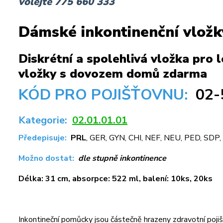
volejte 775 660 333
Dámské inkontinenční vložk
Diskrétní a spolehlivá vložka pro 
vložky s dovozem domů zdarma
KÓD PRO POJIŠŤOVNU:
02-
Kategorie:
02.01.01.01
Předepisuje:
PRL
, GER, GYN, CHI, NEF, NEU, PED, SDP,
Možno dostat:
dle stupně inkontinence
Délka: 31 cm, absorpce: 522 ml,
balení: 10ks, 20ks
Inkontineční pomůcky jsou částečně hrazeny zdravotní poj