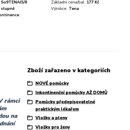
So9TENAl5/8
Základní cena/bal:
177 Kč
 stupně
Výrobce:
Tena
ontinence
Zboží zařazeno v kategoriích
NOVÉ pomůcky
Inkontinenční pomůcky AŽ DOMŮ
V rámci
Pomůcky předepisovatelné
vám
praktickým lékařem
dou na
Vložky a pleny
ednání
Vložky pro ženy