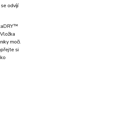
se odvíjí
instaDRY™
 Vložka
niky moči.
přejte si
ako