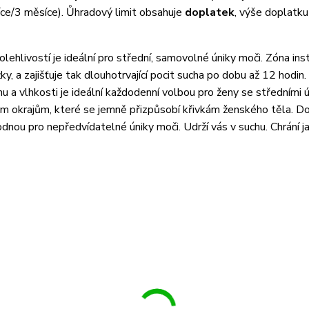
íce/3 měsíce). Ůhradový limit obsahuje
doplatek
, výše doplatku 
lehlivostí je ideální pro střední, samovolné úniky moči. Zóna 
, a zajišťuje tak dlouhotrvající pocit sucha po dobu až 12 hodin.
 a vlhkosti je ideální každodenní volbou pro ženy se středními ú
ým okrajům, které se jemně přizpůsobí křivkám ženského těla. Do
dnou pro nepředvídatelné úniky moči. Udrží vás v suchu. Chrání j