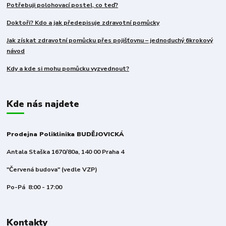
Potřebuji polohovací postel, co teď?
Doktoři? Kdo a jak předepisuje zdravotní pomůcky
Jak získat zdravotní pomůcku přes pojišťovnu – jednoduchý 6krokový
návod
Kdy a kde si mohu pomůcku vyzvednout?
Kde nás najdete
Prodejna Poliklinika BUDĚJOVICKÁ
Antala Staška 1670/80a, 140 00 Praha 4
"Červená budova" (vedle VZP)
Po-Pá 8:00 - 17:00
Kontakty