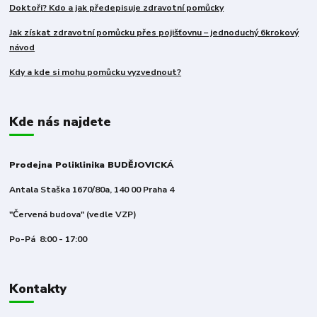
Doktoři? Kdo a jak předepisuje zdravotní pomůcky
Jak získat zdravotní pomůcku přes pojišťovnu – jednoduchý 6krokový
návod
Kdy a kde si mohu pomůcku vyzvednout?
Kde nás najdete
Prodejna Poliklinika BUDĚJOVICKÁ
Antala Staška 1670/80a, 140 00 Praha 4
"Červená budova" (vedle VZP)
Po-Pá 8:00 - 17:00
Kontakty