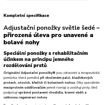
Kompletní specifikace
Adjustační ponožky světle šedé
–
přirozená úleva pro unavené a
bolavé nohy
Speciální ponožky s rehabilitačním
účinkem na principu jemného
rozdělování prstů
Originální Adjustační ponožky®
jsou zdravotní a terapeutická
pomůcka, která pomáhá
při vbočeném palci, kladívkových
prstech, otocích, křečích či bolestech nohou
. Díky speciálním
meziprstním oddělovačům
jemně rovnají a uvolňují prsty, čímž
podporují
správné postavení chodidla, krevní oběh a
celkovou regeneraci nohou
.