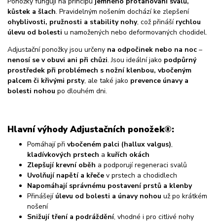
Ponožky fungují na principu
jemného protahování svalů,
kůstek a šlach
. Pravidelným nošením dochází ke zlepšení
ohyblivosti, pružnosti a stability nohy
, což přináší
rychlou
úlevu od bolesti
u namožených nebo deformovaných chodidel.
Adjustační ponožky jsou určeny
na odpočinek nebo na noc
–
nenosí se v obuvi ani při chůzi
. Jsou ideální jako
podpůrný
prostředek při problémech s nožní klenbou, vbočeným
palcem či křivými prsty
, ale také jako
prevence únavy a
bolesti nohou
po dlouhém dni.
Hlavní výhody Adjustačních ponožek®:
Pomáhají při
vbočeném palci (hallux valgus)
,
kladívkových prstech
a
kuřích okách
Zlepšují krevní oběh
a podporují regeneraci svalů
Uvolňují napětí a křeče
v prstech a chodidlech
Napomáhají správnému postavení prstů a klenby
Přinášejí
úlevu od bolesti a únavy nohou
už po krátkém
nošení
Snižují tření a podráždění
, vhodné i pro citlivé nohy