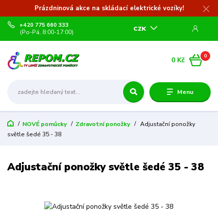
Prázdninová akce na skládací elektrické vozíky!
+420 775 660 333
CZK
(Po-Pá, 8:00-17:00)
0
0 Kč
Menu
NOVÉ pomůcky
Zdravotní ponožky
Adjustační ponožky
světle šedé 35 - 38
Adjustační ponožky světle šedé 35 - 38