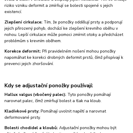
riziko vzniku deformit a zmírňují se bolesti spojené s jejich
existencí.
Zlepšení cirkulace:
Tím, že ponožky oddělují prsty a podporují
jejich přirozený pohyb, dochází ke zlepšení krevního oběhu v
nohou. Lepší cirkulace může pomoci zmírnit otoky a předcházet
problémům s krevním oběhem.
Korekce deformit:
Při pravidelném nošení mohou ponožky
napomáhat ke korekci drobných deformit prstů, čímž přispívají k
prevenci jejich zhoršování.
Kdy se adjustační ponožky používají:
Hallux valgus (vbočený palec):
Tyto ponožky pomáhají
narovnat palec, čímž zmírňují bolest a tlak na kloub.
Kladívkové prsty:
Pomáhají uvolnit napětí a narovnat
deformované prsty.
Bolesti chodidel a kloubů:
Adjustační ponožky mohou být