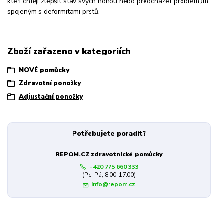
kteří chtějí zlepšit stav svých nohou nebo předcházet problémům
spojeným s deformitami prstů.
Zboží zařazeno v kategoriích
NOVÉ pomůcky
Zdravotní ponožky
Adjustační ponožky
Potřebujete poradit?
REPOM.CZ zdravotnické pomůcky
+420 775 660 333
(Po-Pá, 8:00-17:00)
info@repom.cz