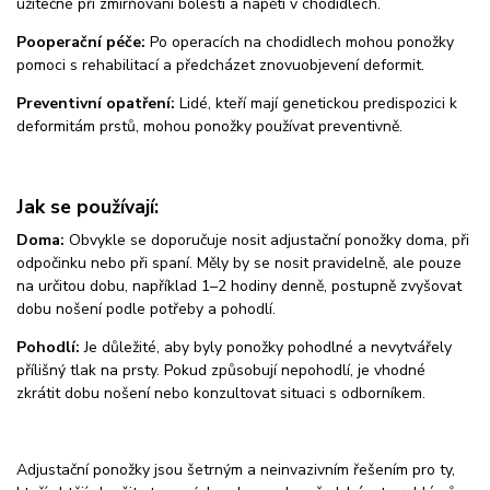
užitečné při zmírňování bolesti a napětí v chodidlech.
Pooperační péče:
Po operacích na chodidlech mohou ponožky
pomoci s rehabilitací a předcházet znovuobjevení deformit.
Preventivní opatření:
Lidé, kteří mají genetickou predispozici k
deformitám prstů, mohou ponožky používat preventivně.
Jak se používají:
Doma:
Obvykle se doporučuje nosit adjustační ponožky doma, při
odpočinku nebo při spaní. Měly by se nosit pravidelně, ale pouze
na určitou dobu, například 1–2 hodiny denně, postupně zvyšovat
dobu nošení podle potřeby a pohodlí.
Pohodlí:
Je důležité, aby byly ponožky pohodlné a nevytvářely
přílišný tlak na prsty. Pokud způsobují nepohodlí, je vhodné
zkrátit dobu nošení nebo konzultovat situaci s odborníkem.
Adjustační ponožky jsou šetrným a neinvazivním řešením pro ty,