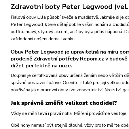
Zdravotní boty Peter Legwood (vel. 
Fialová obuv Lilla působí svěže a mladistvě. Jakmile si je
Peter Legwood, které dělají dobře vašim nohám a chodidlům
outfitu hravý, stylový akcent, aniž by byla příliš nápadná. 
každodenní nošení doma i venku.
Obuv Peter Legwood je upravitelná na míru pom
prodejně Zdravotní potřeby Repom.cz v budově p
držet perfektně na noze.
Dolphin je certifikovaná obuv určená ženám nebo větším dě
správné postavení pánve. Oceníte ji také pro její velkou
používána jako pracovní obuv (ve zdravotnictví, školství, ga
Jak správně změřit velikost chodidel?
Vždy se měří levá i pravá noha. Měření provádíme vestoje.
Obě nohy nemusí být stejně dlouhé, vždy proto měřte obě ch