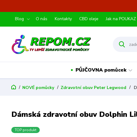
Blog
O nás
Kontakty
CBD oleje
Jak na POUKAZ
PŮJČOVNA pomůcek
NOVÉ pomůcky
Zdravotní obuv Peter Legwood
Dá
Dámská zdravotní obuv Dolphin Lil
TOP produkt