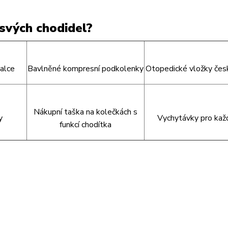
svých chodidel?
alce
Bavlněné kompresní podkolenky
Otopedické vložky čes
Nákupní taška na kolečkách s
y
Vychytávky pro kaž
funkcí chodítka