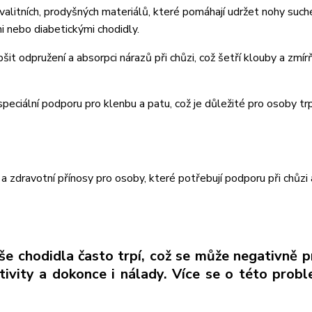
valitních, prodyšných materiálů, které pomáhají udržet nohy suché
mi nebo diabetickými chodidly.
šit odpružení a absorpci nárazů při chůzi, což šetří klouby a zmír
eciální podporu pro klenbu a patu, což je důležité pro osoby trp
 zdravotní přínosy pro osoby, které potřebují podporu při chůzi 
e chodidla často trpí, což se může negativně p
ivity a dokonce i nálady. Více se o této probl