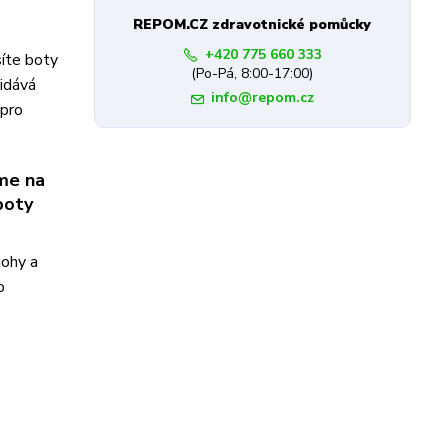
REPOM.CZ zdravotnické pomůcky
+420 775 660 333
síte boty
(Po-Pá, 8:00-17:00)
řidává
info@repom.cz
pro
me na
boty
nohy a
o