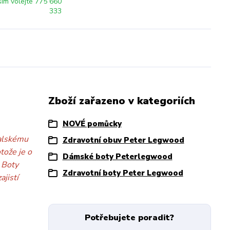
sím volejte 775 660
333
Zboží zařazeno v kategoriích
NOVÉ pomůcky
talskému
Zdravotní obuv Peter Legwood
tože je o
Dámské boty Peterlegwood
. Boty
Zdravotní boty Peter Legwood
jistí
Potřebujete poradit?