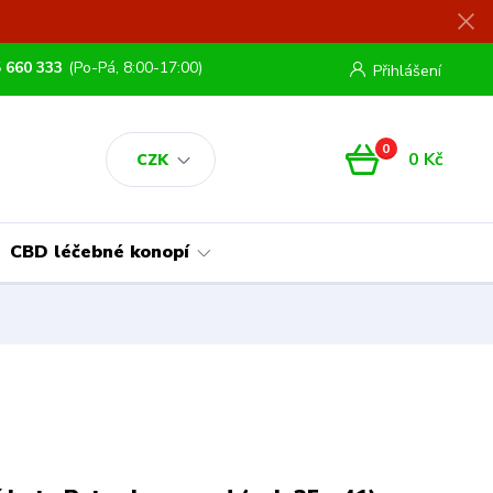
 660 333
(Po-Pá, 8:00-17:00)
Přihlášení
0
0 Kč
CZK
CBD léčebné konopí