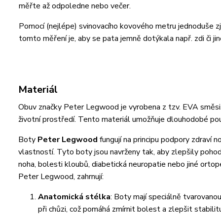
měřte až odpoledne nebo večer.
Pomocí (nejlépe) svinovacího kovového metru jednoduše zji
tomto měření je, aby se pata jemně dotýkala např. zdi či jin
Materiál
Obuv značky Peter Legwood je vyrobena z tzv. EVA směsi. Je
životní prostředí. Tento materiál umožňuje dlouhodobé pou
Boty
Peter Legwood
fungují na principu podpory zdraví n
vlastností. Tyto boty jsou navrženy tak, aby zlepšily pohod
noha, bolesti kloubů, diabetická neuropatie nebo jiné ortop
Peter Legwood, zahrnují:
Anatomická stélka
: Boty mají speciálně tvarovano
při chůzi, což pomáhá zmírnit bolest a zlepšit stabilit