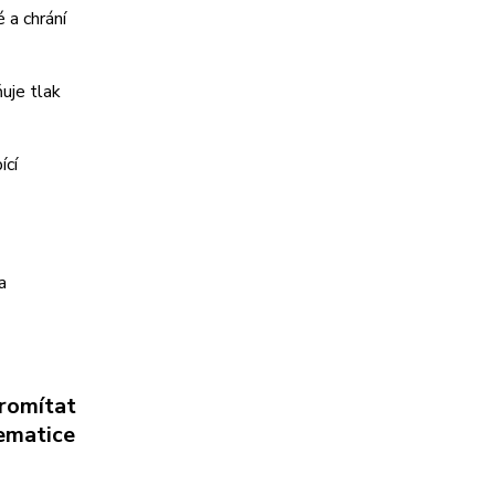
 a chrání
ňuje tlak
ící
a
romítat
ematice