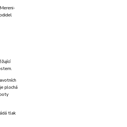
žující
ostem.
ravotních
 je plochá
 boty
ádá tlak