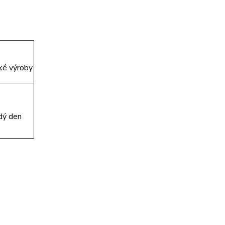
ké výroby
dý den