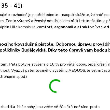
35 - 41)
 obujete, rozhodně je nepřehlédnete – naopak ukážete, že hrdě no
. Tento výrazný a ženský odstín je ideální i k letním šatům a p
Dolphin Lilla kombinuje
komfort, ergonomii a atraktivní vzhled
ocí horkovzdušné pistole. Odbornou úpravu provádí
olikliniky Budějovická. Díky této úpravě vám budou 
tem. Pata boty je zvýšena o 10 % pro větší oporu, lepší držení 
 odolnost. Využívá patentovaného systému AEQUOS. Je velmi čast
stronomii, apod.)
odidla. Naše nohy jsou večer větší a širší než ráno, proto