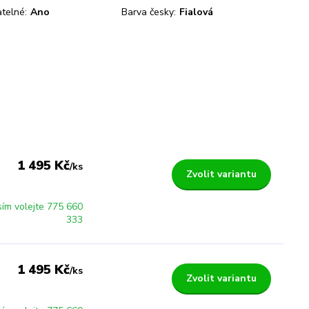
telné:
Ano
Barva česky:
Fialová
1 495 Kč
/
ks
Zvolit variantu
sím volejte 775 660
333
1 495 Kč
/
ks
Zvolit variantu