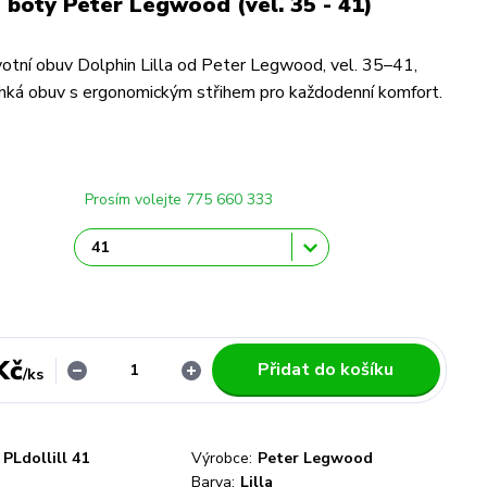
 boty Peter Legwood (vel. 35 - 41)
tní obuv Dolphin Lilla od Peter Legwood, vel. 35–41,
hká obuv s ergonomickým střihem pro každodenní komfort.
Prosím volejte 775 660 333
Kč
Přidat do košíku
/
ks
PLdollill 41
Výrobce:
Peter Legwood
Barva:
Lilla