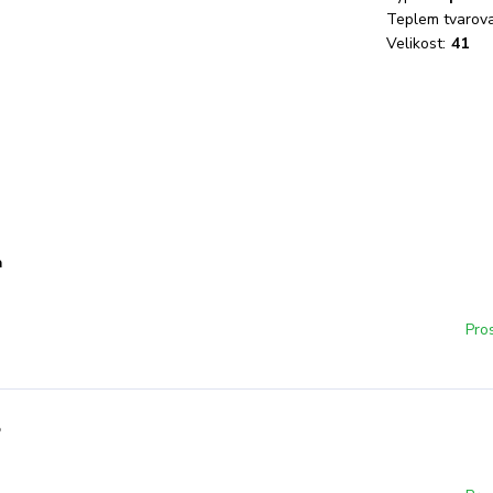
Teplem tvarova
Velikost:
41
a
Pro
o