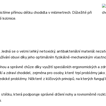
stíme přímou délku chodidla v milimetrech. Důležité při
é kolmice.
dná se o velmi lehký netoxický, antibakteriální materiál nezatě
žívání obuvi díky jeho optimálním fyzikálně-mechanickým vlastn
ohou a správné chůze díky využití speciálních ergonomických a zd
lí a zdraví chodidel, zejména pro osoby, které trpí problémy jako
edické problémy. Některé z klíčových principů, na kterých fungují
u stélku, která podporuje správné držení nohy a rovnoměrně rozkl
u.