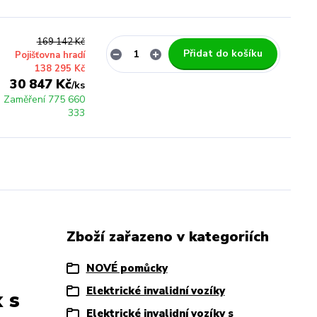
169 142 Kč
Přidat do košíku
Pojišťovna hradí
138 295 Kč
30 847 Kč
/
ks
 Zaměření 775 660
333
Zboží zařazeno v kategoriích
NOVÉ pomůcky
Elektrické invalidní vozíky
 s
Elektrické invalidní vozíky s