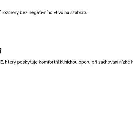
ozměry bez negativního vlivu na stabilitu.
í
TE
, který poskytuje komfortní klinickou oporu při zachování nízké