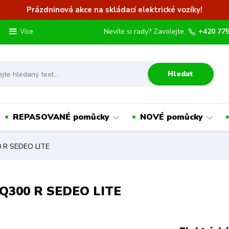
Prázdninová akce na skládací elektrické vozíky!
Nevíte si rady? Zavolejte.
+420 775
Více
Hledat
REPASOVANÉ pomůcky
NOVÉ pomůcky
00 R SEDEO LITE
IE Q300 R SEDEO LITE