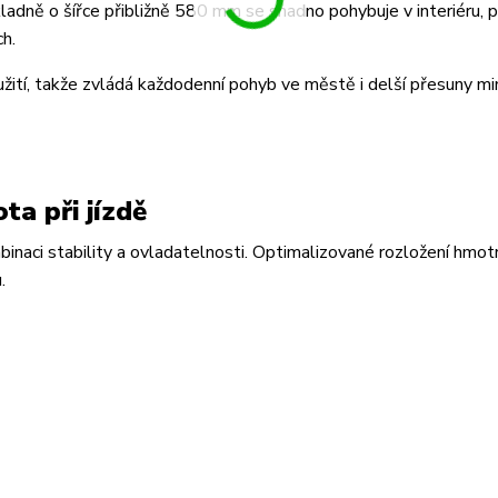
kladně o šířce přibližně 580 mm se snadno pohybuje v interiéru, 
h.
užití, takže zvládá každodenní pohyb ve městě i delší přesuny m
ta při jízdě
inaci stability a ovladatelnosti. Optimalizované rozložení hmot
.