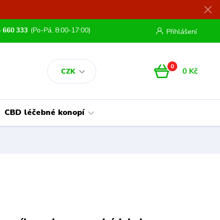
 660 333
(Po-Pá, 8:00-17:00)
Přihlášení
0
0 Kč
CZK
CBD léčebné konopí