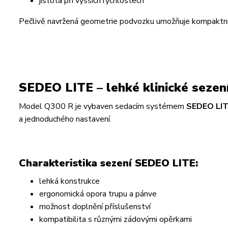
jistota při vyšších rychlostech
Pečlivě navržená geometrie podvozku umožňuje kompaktní r
SEDEO LITE – lehké klinické sezen
Model Q300 R je vybaven sedacím systémem
SEDEO LI
a jednoduchého nastavení.
Charakteristika sezení SEDEO LITE:
lehká konstrukce
ergonomická opora trupu a pánve
možnost doplnění příslušenství
kompatibilita s různými zádovými opěrkami