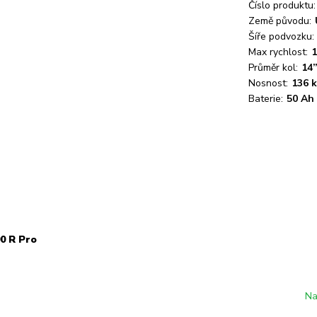
Číslo produktu:
Země původu:
Šíře podvozku:
Max rychlost:
1
Průměr kol:
14
Nosnost:
136 
Baterie:
50 Ah
00 R Pro
Na