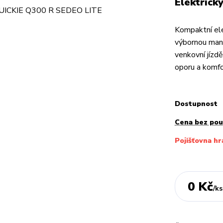
Elektrick
Kompaktní ele
výbornou mané
venkovní jízd
oporu a komfo
Dostupnost
Cena bez po
Pojišťovna hr
0 Kč
/
ks