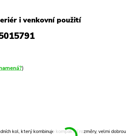
riér i venkovní použití
5015791
znamená?
)
dních kol, který kombinuje kompaktní rozměry, velmi dobrou