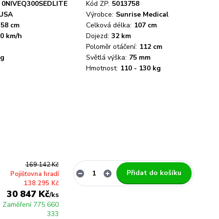
0NIVEQ300SEDLITE
Kód ZP:
5013758
USA
Výrobce:
Sunrise Medical
58 cm
Celková délka:
107 cm
0 km/h
Dojezd:
32 km
”
Poloměr otáčení:
112 cm
kg
Světlá výška:
75 mm
Hmotnost:
110 - 130 kg
169 142 Kč
Přidat do košíku
Pojišťovna hradí
138 295 Kč
30 847 Kč
/
ks
 Zaměření 775 660
333