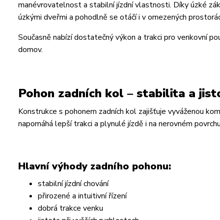
manévrovatelnost a stabilní jízdní vlastnosti. Díky úzké zá
úzkými dveřmi a pohodlně se otáčí i v omezených prostorác
Současně nabízí dostatečný výkon a trakci pro venkovní po
domov.
Pohon zadních kol – stabilita a jisto
Konstrukce s pohonem zadních kol zajišťuje vyváženou komb
napomáhá lepší trakci a plynulé jízdě i na nerovném povrchu
Hlavní výhody zadního pohonu:
stabilní jízdní chování
přirozené a intuitivní řízení
dobrá trakce venku