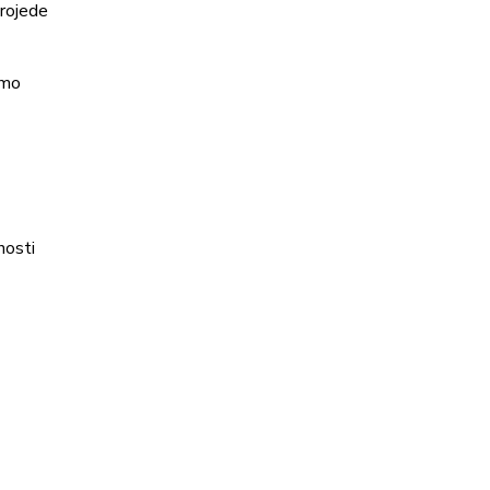
projede
imo
nosti