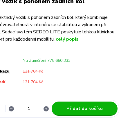
ý vozík s pohonem zadních kol
ktrický vozík s pohonem zadních kol, který kombinuje
vrovatelnost v interiéru se stabilitou a výkonem při
ě. Sedací systém SEDEO LITE poskytuje lehkou klinickou
rt pro každodenní mobilitu.
celý popis
Na Zaměření 775 660 333
ukazu
121 704 Kč
adí
121 704 Kč
Přidat do košíku