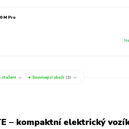
00 M Pro
Na
 stažení
Související zboží
1
 – kompaktní elektrický vozík