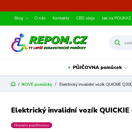
Blog
O nás
Kontakty
CBD oleje
Jak na POUKAZ
PŮJČOVNA pomůcek
NOVÉ pomůcky
Elektrický invalidní vozík QUICKIE Q3
Elektrický invalidní vozík QUICK
Hrazeno pojištovnou