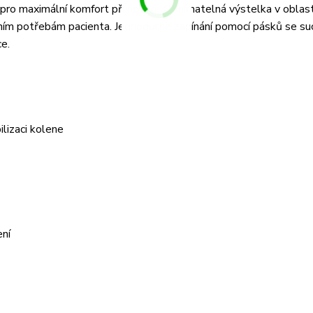
ro maximální komfort při nošení. Odnímatelná výstelka v oblast
álním potřebám pacienta. Jednoduché zapínání pomocí pásků se s
e.
lizaci kolene
ení