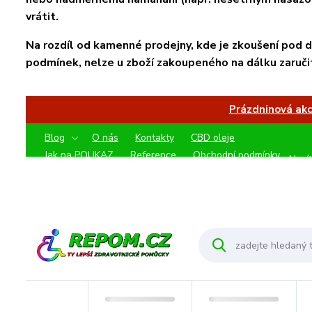
vrátit.
Na rozdíl od kamenné prodejny, kde je zkoušení pod
podmínek, nelze u zboží zakoupeného na dálku zaruči
Prázdninová akce
Blog
O nás
Kontakty
CBD oleje
Jak na POUKAZ
Reference
Obchodní podmínky
Nevít
Zavol
Ochrana osobních údajů
Info o poskytovateli brány