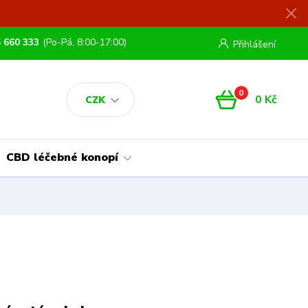
 660 333
(Po-Pá, 8:00-17:00)
Přihlášení
0
0 Kč
CZK
CBD léčebné konopí