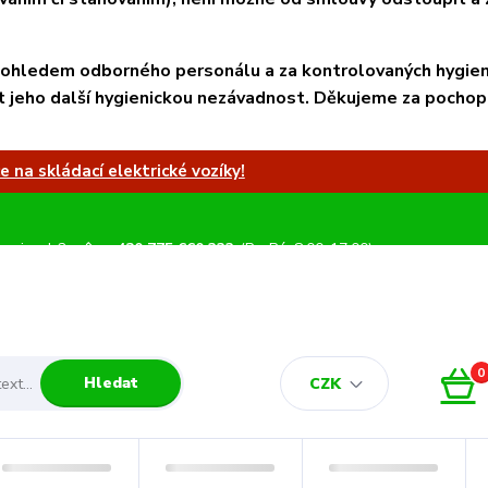
 dohledem odborného personálu a za kontrolovaných hygien
t jeho další hygienickou nezávadnost. Děkujeme za pochop
 na skládací elektrické vozíky!
e si rady?
+420 775 660 333
(Po-Pá, 8:00-17:00)
Př
ejte.
0
Hledat
CZK