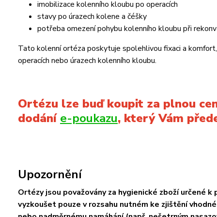
imobilizace kolenního kloubu po operacích
stavy po úrazech kolene a čéšky
potřeba omezení pohybu kolenního kloubu při rekonv
Tato kolenní ortéza poskytuje spolehlivou fixaci a komfo
operacích nebo úrazech kolenního kloubu.
Ortézu lze buď koupit za plnou ce
dodání
e-poukazu
, který Vám před
Upozornění
Ortézy jsou považovány za hygienické zboží určené k
vyzkoušet pouze v rozsahu nutném ke zjištění vhodné v
nebo nadměrnému namáhání (např. nešetrným nasazov