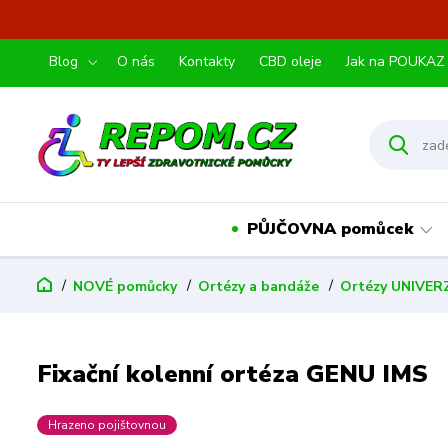
Blog
O nás
Kontakty
CBD oleje
Jak na POUKAZ
PŮJČOVNA pomůcek
NOVÉ pomůcky
Ortézy a bandáže
Ortézy UNIVER
Fixační kolenní ortéza GENU IMS
Hrazeno pojištovnou