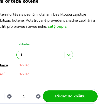
í ortéza kolene
lenní ortéza s pevnými dlahami bez kloubu zajišťuje
bilizaci kolene. Polstrované provedení, snadné zapínání a
užití pro pravou i levou nohu.
celý popis
skladem
ukazu
972 Kč
adí
972 Kč
Přidat do košíku