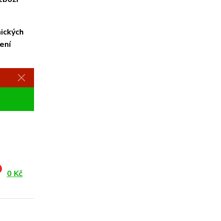
ických
ení
ihlášení
0 Kč