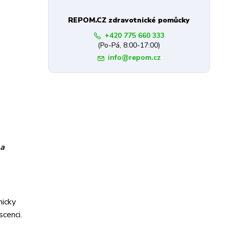
REPOM.CZ zdravotnické pomůcky
+420 775 660 333
(Po-Pá, 8:00-17:00)
info@repom.cz
 a
micky
scenci.