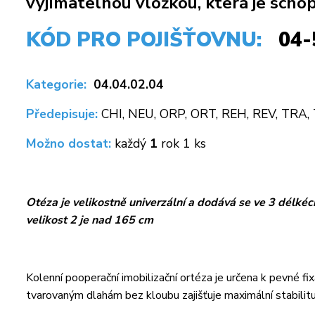
vyjímatelnou vložkou, která je scho
KÓD PRO POJIŠŤOVNU:
04-
Kategorie:
04.04.02.04
Předepisuje:
CHI, NEU, ORP, ORT, REH, REV, TRA, 
Možno dostat:
každý
1
rok 1 ks
Otéza je velikostně univerzální a dodává se ve 3 délkéc
velikost 2 je nad 165 cm
Kolenní pooperační imobilizační ortéza je určena k pevné f
tvarovaným dlahám bez kloubu zajišťuje maximální stabilitu