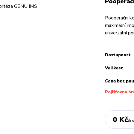
Pooperačn
Pooperační ko
maximální imo
univerzální po
Dostupnost
Velikost
Cena bez po
Pojišťovna hr
0 Kč
/
ks