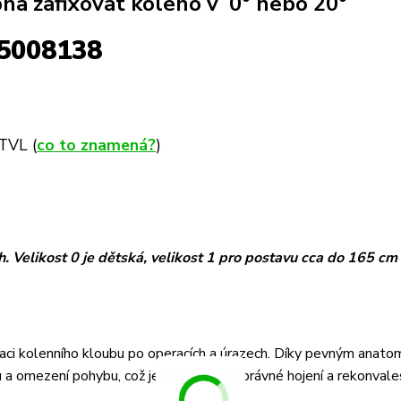
pna zafixovat koleno v 0° nebo 20°
5008138
TVL (
co to znamená?
)
h. Velikost 0 je dětská, velikost 1 pro postavu cca do 165 cm
ixaci kolenního kloubu po operacích a úrazech. Díky pevným anato
 a omezení pohybu, což je klíčové pro správné hojení a rekonvale