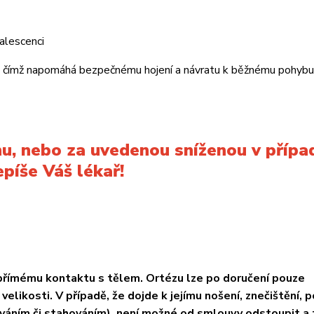
alescenci
rt, čímž napomáhá bezpečnému hojení a návratu k běžnému pohyb
nu, nebo za uvedenou sníženou v přípa
epíše Váš lékař!
 přímému kontaktu s tělem.
Ortézu lze po doručení pouze
elikosti. V případě, že dojde k jejímu nošení, znečištění, 
áním či stahováním), není možné od smlouvy odstoupit a 