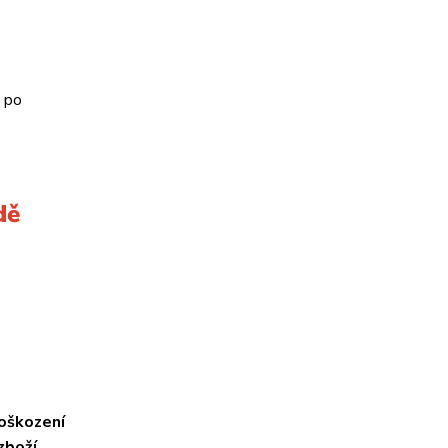
u po
dě
poškození
zboží