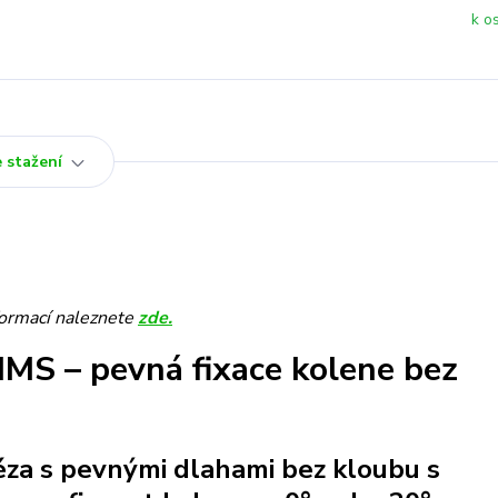
k o
 stažení
formací naleznete
zde.
IMS – pevná fixace kolene bez
éza s pevnými dlahami bez kloubu s