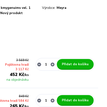
kmygenuims vel. 1
Výrobce:
Meyra
Nový produkt
3 569 Kč
Přidat do košíku
Pojišťovna hradí
3 117 Kč
452 Kč
/
ks
na objednávku
849 Kč
Přidat do košíku
šťovna hradí 584 Kč
265 Kč
/
ks