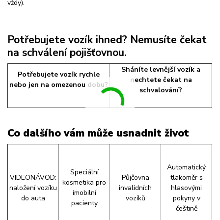
vždy).
Potřebujete vozík ihned? Nemusíte čekat
na schválení pojišťovnou.
Sháníte levnější vozík a
Potřebujete vozík rychle
nechtete čekat na
nebo jen na omezenou dobu?
schvalování?
Co dalšího vám může usnadnit život
Automatický
Speciální
VIDEONÁVOD:
Půjčovna
tlakoměr s
kosmetika pro
naložení vozíku
invalidních
hlasovými
imobilní
do auta
vozíků
pokyny v
pacienty
češtině