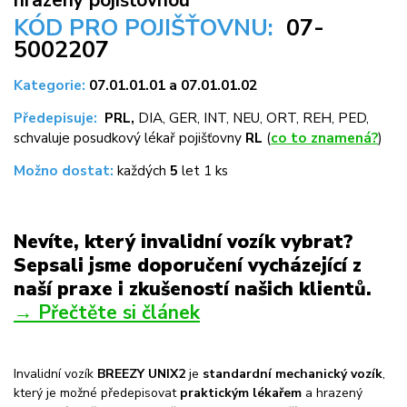
KÓD PRO POJIŠŤOVNU:
07-
5002207
Kategorie:
07.01.01.01 a 07.01.01.02
Předepisuje:
PRL
,
DIA, GER, INT, NEU, ORT, REH, PED,
schvaluje posudkový lékař pojišťovny
RL
(
co to znamená?
)
Možno dostat:
každých
5
let 1 ks
Nevíte, který invalidní vozík vybrat?
Sepsali jsme doporučení vycházející z
naší praxe i zkušeností našich klientů.
→ Přečtěte si článek
Invalidní vozík
BREEZY UNIX2
je
standardní mechanický vozík
,
který je možné předepisovat
praktickým lékařem
a hrazený