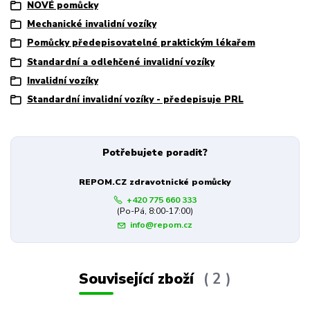
NOVÉ pomůcky
Mechanické invalidní vozíky
Pomůcky předepisovatelné praktickým lékařem
Standardní a odlehčené invalidní vozíky
Invalidní vozíky
Standardní invalidní vozíky - předepisuje PRL
Potřebujete poradit?
REPOM.CZ zdravotnické pomůcky
+420 775 660 333
(Po-Pá, 8:00-17:00)
info@repom.cz
Související zboží
2