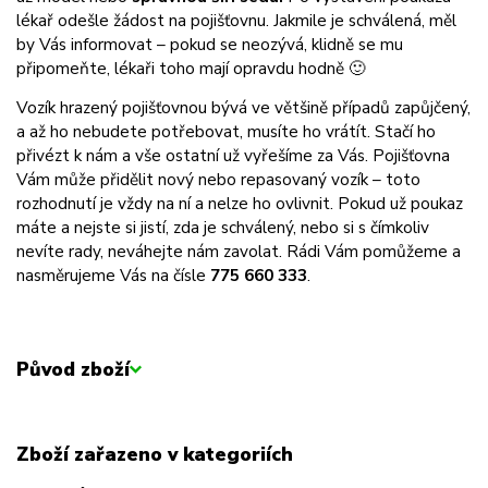
lékař odešle žádost na pojišťovnu. Jakmile je schválená, měl
by Vás informovat – pokud se neozývá, klidně se mu
připomeňte, lékaři toho mají opravdu hodně 🙂
Vozík hrazený pojišťovnou bývá ve většině případů zapůjčený,
a až ho nebudete potřebovat, musíte ho vrátít. Stačí ho
přivézt k nám a vše ostatní už vyřešíme za Vás. Pojišťovna
Vám může přidělit nový nebo repasovaný vozík – toto
rozhodnutí je vždy na ní a nelze ho ovlivnit. Pokud už poukaz
máte a nejste si jistí, zda je schválený, nebo si s čímkoliv
nevíte rady, neváhejte nám zavolat. Rádi Vám pomůžeme a
nasměrujeme Vás na čísle
775 660 333
.
Původ zboží
Zboží zařazeno v kategoriích