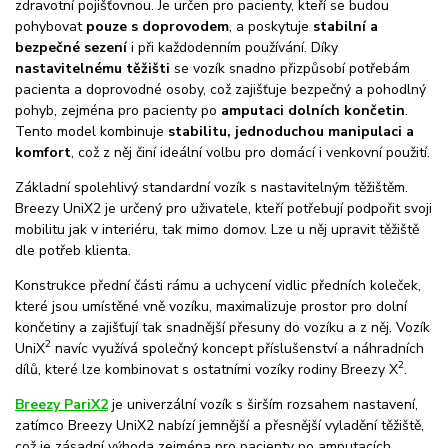
zdravotní pojišťovnou. Je určen pro pacienty, kteří se budou
pohybovat
pouze s doprovodem
, a poskytuje
stabilní a
bezpečné sezení
i při každodenním používání. Díky
nastavitelnému těžišti
se vozík snadno přizpůsobí potřebám
pacienta a doprovodné osoby, což zajišťuje bezpečný a pohodlný
pohyb, zejména pro pacienty po
amputaci dolních končetin
.
Tento model kombinuje
stabilitu, jednoduchou manipulaci a
komfort
, což z něj činí ideální volbu pro domácí i venkovní použití.
Základní spolehlivý standardní vozík s nastavitelným těžištěm.
Breezy UniX2 je určený pro uživatele, kteří potřebují podpořit svoji
mobilitu jak v interiéru, tak mimo domov. Lze u něj upravit těžiště
dle potřeb klienta.
Konstrukce přední části rámu a uchycení vidlic předních koleček,
které jsou umístěné vně vozíku, maximalizuje prostor pro dolní
končetiny a zajišťují tak snadnější přesuny do vozíku a z něj. Vozík
2
UniX
navíc využívá společný koncept příslušenství a náhradních
2
dílů, které lze kombinovat s ostatními vozíky rodiny Breezy X
.
Breezy PariX2
je univerzální vozík s širším rozsahem nastavení,
zatímco Breezy UniX2 nabízí jemnější a přesnější vyladění těžiště,
což je zásadní výhoda zejména pro pacienty po amputacích