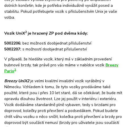
dolních končetin, kde je potřeba individuálně vyvážit posed a
stabilitu. Pokud potřebujete vozík s příslušenstvím Unix je vaše
volba.
2
Vozík UniX
je hrazený ZP pod dvěma kódy:
5002206:
bez možnosti doobjednat příslušenství
5002207:
s možností doobjednat příslušenství
V případě, že hledáte vozík, který má v základním provedení
bubnové brzdy, tak právě pro vás máme v nabídce vozík
Breezy
2
.
Parix
Breezy UniX2
je velmi kvalitní invalidní vozík vyráběný v
Německu. Vzhledem k tomu, že tyto vozíky prodáváme také
použité, které jsou i přes 10 let staré, dá se očekávat, že bude mít
opravdu dlouhou životnost. Lze jej použít v interiéru i exteriéru.
Vozík dodáváme standardně plně vybaven, tedy s brzdami pro
doprovod, kolečky proti převržení a podsedákem. Pokud budete
chtít váhu vozíku o něco snížit, kolečka proti převržení a brzdy pro
doprovod být součástí nemusí (brzdy pro uživatele jsou součástí