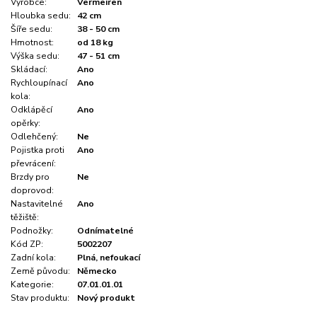
Výrobce:
Vermeiren
Hloubka sedu:
42 cm
Šíře sedu:
38 - 50 cm
Hmotnost:
od 18 kg
Výška sedu:
47 - 51 cm
Skládací:
Ano
Rychloupínací
Ano
kola:
Odklápěcí
Ano
opěrky:
Odlehčený:
Ne
Pojistka proti
Ano
převrácení:
Brzdy pro
Ne
doprovod:
Nastavitelné
Ano
těžiště:
Podnožky:
Odnímatelné
Kód ZP:
5002207
Zadní kola:
Plná, nefoukací
Země původu:
Německo
Kategorie:
07.01.01.01
Stav produktu:
Nový produkt