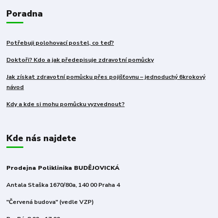
Poradna
Potřebuji polohovací postel, co teď?
Doktoři? Kdo a jak předepisuje zdravotní pomůcky
Jak získat zdravotní pomůcku přes pojišťovnu – jednoduchý 6krokový
návod
Kdy a kde si mohu pomůcku vyzvednout?
Kde nás najdete
Prodejna Poliklinika BUDĚJOVICKÁ
Antala Staška 1670/80a, 140 00 Praha 4
"Červená budova" (vedle VZP)