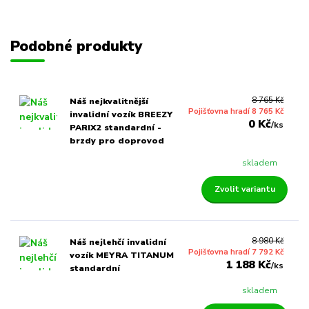
Podobné produkty
8 765 Kč
Náš nejkvalitnější
Pojišťovna hradí 8 765 Kč
invalidní vozík BREEZY
0 Kč
/
ks
PARIX2 standardní -
brzdy pro doprovod
skladem
Zvolit variantu
8 980 Kč
Náš nejlehčí invalidní
Pojišťovna hradí 7 792 Kč
vozík MEYRA TITANUM
1 188 Kč
/
ks
standardní
skladem