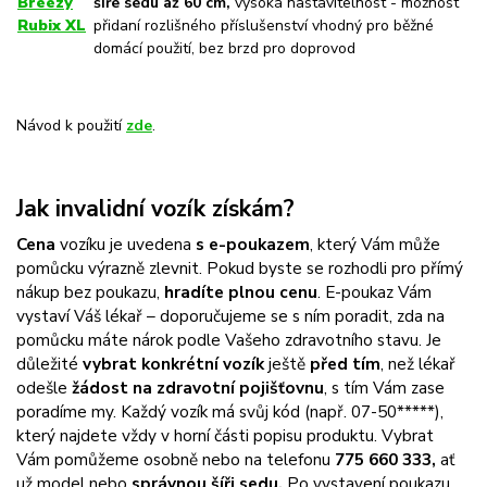
Breezy
šíře sedu až 60 cm,
vysoká nastavitelnost - možnost
Rubix XL
přidaní rozlišného příslušenství vhodný pro běžné
domácí použití, bez brzd pro doprovod
Návod k použití
zde
.
Jak invalidní vozík získám?
Cena
vozíku je uvedena
s e-poukazem
, který Vám může
pomůcku výrazně zlevnit. Pokud byste se rozhodli pro přímý
nákup bez poukazu,
hradíte plnou cenu
. E-poukaz Vám
vystaví Váš lékař – doporučujeme se s ním poradit, zda na
pomůcku máte nárok podle Vašeho zdravotního stavu. Je
důležité
vybrat konkrétní vozík
ještě
před tím
, než lékař
odešle
žádost na zdravotní pojišťovnu
, s tím Vám zase
poradíme my. Každý vozík má svůj kód (např. 07-50*****),
který najdete vždy v horní části popisu produktu. Vybrat
Vám pomůžeme osobně nebo na telefonu
775 660 333,
ať
už model nebo
správnou šíři sedu.
Po vystavení poukazu