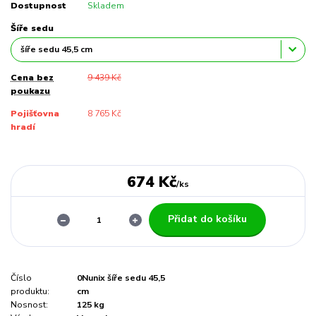
Dostupnost
Skladem
Šíře sedu
Cena bez
9 439 Kč
poukazu
Pojišťovna
8 765 Kč
hradí
674 Kč
/
ks
Přidat do košíku
Číslo
0Nunix šíře sedu 45,5
produktu:
cm
Nosnost:
125 kg