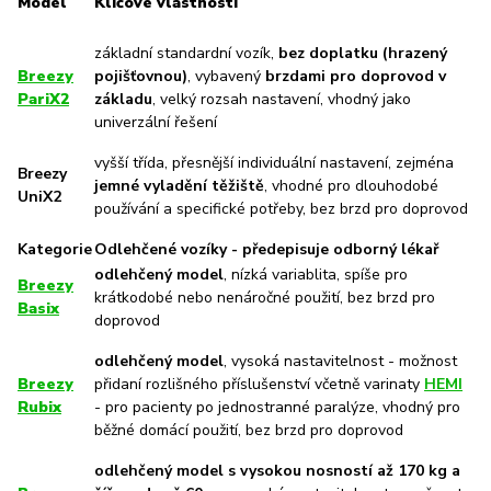
Model
Klíčové vlastnosti
základní standardní vozík,
bez doplatku (hrazený
Breezy
pojišťovnou)
, vybavený
brzdami pro doprovod v
PariX2
základu
, velký rozsah nastavení, vhodný jako
univerzální řešení
vyšší třída, přesnější individuální nastavení, zejména
Breezy
jemné vyladění těžiště
, vhodné pro dlouhodobé
UniX2
používání a specifické potřeby, bez brzd pro doprovod
Kategorie
Odlehčené vozíky - předepisuje odborný lékař
odlehčený model
, nízká variablita, spíše pro
Breezy
krátkodobé nebo nenáročné použití, bez brzd pro
Basix
doprovod
odlehčený model
, vysoká nastavitelnost - možnost
Breezy
přidaní rozlišného příslušenství včetně varinaty
HEMI
Rubix
- pro pacienty po jednostranné paralýze, vhodný pro
běžné domácí použití, bez brzd pro doprovod
odlehčený model s vysokou nosností až 170 kg a