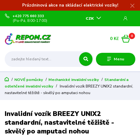
Prázdninová akce na skládací elektrické vozíky!
+420 775 660 333
CZK
(Po-Pá, 8:00-17:00)
0
0 Kč
Menu
NOVÉ pomůcky
Mechanické invalidní vozíky
Standardní a
odlehčené invalidní vozíky
Invalidní vozík BREEZY UNIX2 standardní,
nastavitelné těžiště - skvělý po amputaci nohou
Invalidní vozík BREEZY UNIX2
standardní, nastavitelné těžiště -
skvělý po amputaci nohou