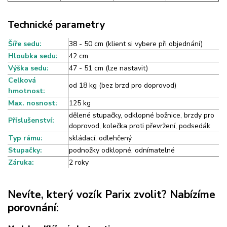
Technické parametry
Šíře sedu:
38 - 50 cm (klient si vybere při objednání)
Hloubka sedu:
42 cm
Výška sedu:
47 - 51 cm (lze nastavit)
Celková
od 18 kg (bez brzd pro doprovod)
hmotnost:
Max. nosnost:
125 kg
dělené stupačky, odklopné božnice, brzdy pro
Příslušenství:
doprovod, kolečka proti převržení, podsedák
Typ rámu:
skládací, odlehčený
Stupačky:
podnožky odklopné, odnímatelné
Záruka:
2 roky
Nevíte, který vozík Parix zvolit? Nabízíme
porovnání: