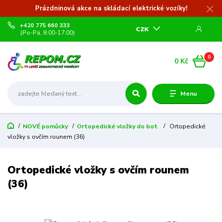
Prázdninová akce na skládací elektrické vozíky!
+420 775 660 333
CZK
(Po-Pá, 8:00-17:00)
0
0 Kč
Menu
NOVÉ pomůcky
Ortopedické vložky do bot
Ortopedické
vložky s ovčím rounem (36)
Ortopedické vložky s ovčím rounem
(36)