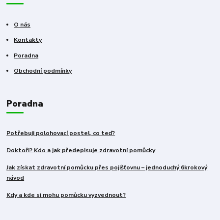
O nás
Kontakty
Poradna
Obchodní podmínky
Poradna
Potřebuji polohovací postel, co teď?
Doktoři? Kdo a jak předepisuje zdravotní pomůcky
Jak získat zdravotní pomůcku přes pojišťovnu – jednoduchý 6krokový
návod
Kdy a kde si mohu pomůcku vyzvednout?