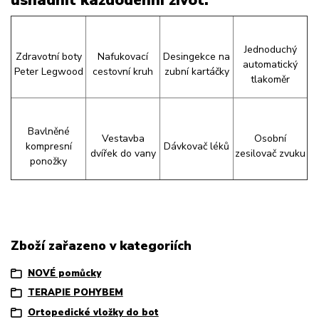
usnadnit každodenní život:
Jednoduchý
Zdravotní boty
Nafukovací
Desingekce na
automatický
Peter Legwood
cestovní kruh
zubní kartáčky
tlakoměr
Bavlněné
Vestavba
Osobní
kompresní
Dávkovač léků
dvířek do vany
zesilovač zvuku
ponožky
Zboží zařazeno v kategoriích
NOVÉ pomůcky
TERAPIE POHYBEM
Ortopedické vložky do bot