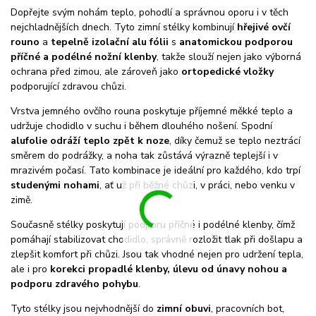
Dopřejte svým nohám teplo, pohodlí a správnou oporu i v těch
nejchladnějších dnech. Tyto zimní stélky kombinují
hřejivé ovčí
rouno
a
tepelně izolační alu fólii
s
anatomickou podporou
příčné a podélné nožní klenby
, takže slouží nejen jako výborná
ochrana před zimou, ale zároveň jako
ortopedické vložky
podporující zdravou chůzi.
Vrstva jemného ovčího rouna poskytuje příjemné měkké teplo a
udržuje chodidlo v suchu i během dlouhého nošení. Spodní
alufolie odráží teplo zpět k noze
, díky čemuž se teplo neztrácí
směrem do podrážky, a noha tak zůstává výrazně teplejší i v
mrazivém počasí. Tato kombinace je ideální pro každého, kdo trpí
studenými nohami
, ať už při běžné chůzi, v práci, nebo venku v
zimě.
Současně stélky poskytují podporu příčné i podélné klenby, čímž
pomáhají stabilizovat chodidlo, správně rozložit tlak při došlapu a
zlepšit komfort při chůzi. Jsou tak vhodné nejen pro udržení tepla,
ale i pro
korekci propadlé klenby, úlevu od únavy nohou a
podporu zdravého pohybu
.
Tyto stélky jsou nejvhodnější do
zimní obuvi
, pracovních bot,