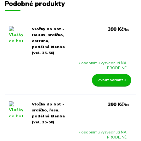
Podobné produkty
390 Kč
Vložky do bot -
/
ks
Hallux, srdíčko,
ostruha,
podélná klenba
(vel. 35-50)
k osobnímu vyzvednutí NA
PRODEJNĚ
Zvolit variantu
390 Kč
Vložky do bot -
/
ks
srdíčko, řasa,
podélná klenba
(vel. 35-50)
k osobnímu vyzvednutí NA
PRODEJNĚ