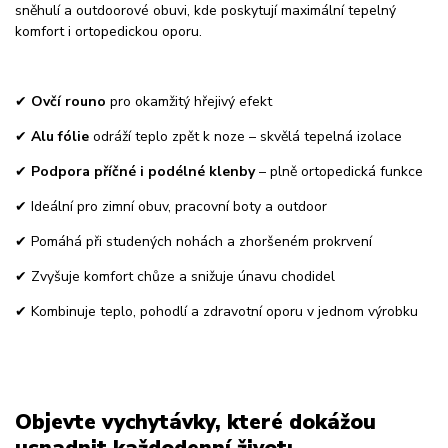
sněhulí a outdoorové obuvi, kde poskytují maximální tepelný
komfort i ortopedickou oporu.
✔
Ovčí rouno
pro okamžitý hřejivý efekt
✔
Alu fólie
odráží teplo zpět k noze – skvělá tepelná izolace
✔
Podpora příčné i podélné klenby
– plně ortopedická funkce
✔ Ideální pro zimní obuv, pracovní boty a outdoor
✔ Pomáhá při studených nohách a zhoršeném prokrvení
✔ Zvyšuje komfort chůze a snižuje únavu chodidel
✔ Kombinuje teplo, pohodlí a zdravotní oporu v jednom výrobku
Objevte vychytávky, které dokážou