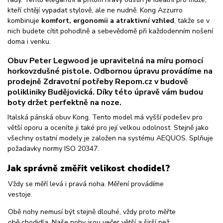
kteří chtějí vypadat stylově, ale ne nudně. Kong Azzurro
kombinuje
komfort, ergonomii a atraktivní vzhled
, takže se v
nich budete cítit pohodlně a sebevědomě při každodenním nošení
doma i venku.
Obuv Peter Legwood je upravitelná na míru pomocí
horkovzdušné pistole. Odbornou úpravu provádíme na
prodejně Zdravotní potřeby Repom.cz v budově
polikliniky Budějovická. Díky této úpravě vám budou
boty držet perfektně na noze.
Italská pánská obuv Kong. Tento model má vyšší podešev pro
větší oporu a oceníte ji také pro její velkou odolnost. Stejně jako
všechny ostatní modely je založen na systému AEQUOS. Splňuje
požadavky normy ISO 20347.
Jak správně změřit velikost chodidel?
Vždy se měří levá i pravá noha. Měření provádíme
vestoje.
Obě nohy nemusí být stejně dlouhé, vždy proto měřte
obě chodidla. Naše nohy jsou večer větší a širší než