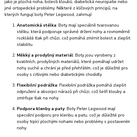
jako je plochá noha, bolesti kloubů, diabetická neuropatie nebo
jiné ortopedické problémy. Některé z klíčových principů, na
kterých fungují boty Peter Legwood, zahrnují:
Anatomická stélka
: Boty mají speciálně tvarovanou
stélku, která podporuje správné držení nohy a rovnoměrně
rozkládá tlak při chůzi, což pomáhá zmírnit bolest a zlepšit
stabilitu.
Měkký a prodyšný materiál
: Boty jsou vyrobeny z
kvalitních, prodyšných materiálů, které pomáhají udržet
nohy suché a chrání je před přehřátím, což je důležité pro
osoby s citlivými nebo diabetickými chodidly.
Flexibilní podrážka
: Flexibilní podrážka pomáhá zlepšit
odpružení a absorpci nárazů při chůzi, což šetří klouby a
zmírňuje tlak na nohy.
Podpora klenby a paty
: Boty Peter Legwood mají
speciální podporu pro klenbu a patu, což je důležité pro
osoby trpící plochými nohami nebo problémy s postavením
nohy.