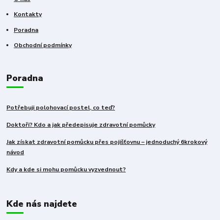
Kontakty
Poradna
Obchodní podmínky
Poradna
Potřebuji polohovací postel, co teď?
Doktoři? Kdo a jak předepisuje zdravotní pomůcky
Jak získat zdravotní pomůcku přes pojišťovnu – jednoduchý 6krokový
návod
Kdy a kde si mohu pomůcku vyzvednout?
Kde nás najdete