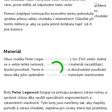
ráno, proto měřte až odpoledne nebo večer.
Pomocí (nejlépe) svinovacího kovového metru jednoduše
zjistíme přímou délku chodidla v milimetrech. Důležité při
tomto měření je, aby se pata jemně dotýkala např. zdi či
jiné kolmice.
Materiál
Obuv značky Peter Legwood je vyrobena z tzv. EVA směsi. Jedná
se o velmi lehký netoxický, antibakteriální materiál nezatěžující
životní prostředí. Tento materiál umožňuje dlouhodobé používání
obuvi díky jeho optimálním fyzikálně-mechanickým vlastnostem.
Boty
Peter Legwood
fungují na principu podpory zdraví nohou a
správné chůze díky využití speciálních ergonomických a
zdravotních vlastností. Tyto boty jsou navrženy tak, aby zlepšily
pohodlí a zdraví chodidel, zejména pro osoby, které trpí problémy