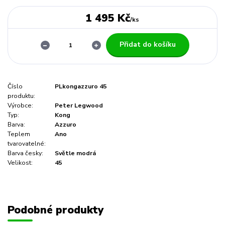
1 495 Kč
/
ks
Přidat do košíku
Číslo
PLkongazzuro 45
produktu:
Výrobce:
Peter Legwood
Typ:
Kong
Barva:
Azzuro
Teplem
Ano
tvarovatelné:
Barva česky:
Světle modrá
Velikost:
45
Podobné produkty