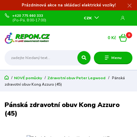
Prázdninová akce na skládací elektrické vozíky!
+420 775 660 333
CZK
(Po-Pá, 8:00-17:00)
0
0 Kč
Menu
NOVÉ pomůcky
Zdravotní obuv Peter Legwood
Pánská
zdravotní obuv Kong Azzuro (45)
Pánská zdravotní obuv Kong Azzuro
(45)