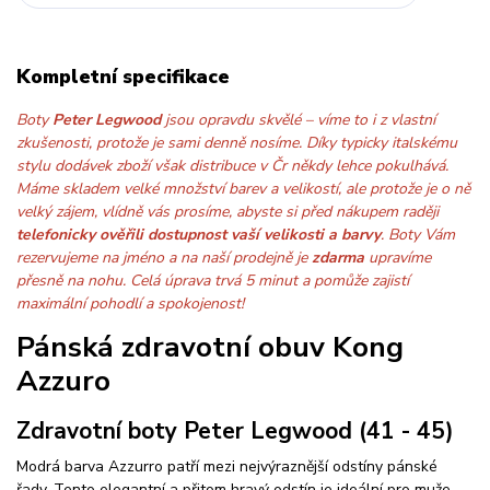
Kompletní specifikace
Boty
Peter Legwood
jsou opravdu skvělé – víme to i z vlastní
zkušenosti, protože je sami denně nosíme. Díky typicky italskému
stylu dodávek zboží však distribuce v Čr někdy lehce pokulhává.
Máme skladem velké množství barev a velikostí, ale protože je o ně
velký zájem, vlídně vás prosíme, abyste si před nákupem raději
telefonicky ověřili dostupnost vaší velikosti a barvy
. Boty Vám
rezervujeme na jméno a na naší prodejně je
zdarma
upravíme
přesně na nohu. Celá úprava trvá 5 minut a pomůže zajistí
maximální pohodlí a spokojenost!
Pánská zdravotní obuv Kong
Azzuro
Zdravotní boty Peter Legwood (41 - 45)
Modrá barva Azzurro patří mezi nejvýraznější odstíny pánské
řady. Tento elegantní a přitom hravý odstín je ideální pro muže,