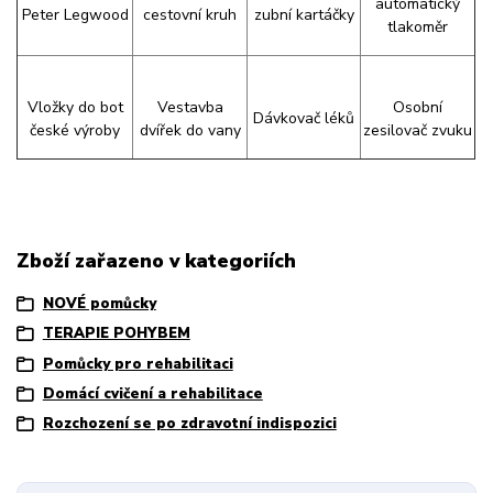
automatický
Peter Legwood
cestovní kruh
zubní kartáčky
tlakoměr
Vložky do bot
Vestavba
Osobní
Dávkovač léků
české výroby
dvířek do vany
zesilovač zvuku
Zboží zařazeno v kategoriích
NOVÉ pomůcky
TERAPIE POHYBEM
Pomůcky pro rehabilitaci
Domácí cvičení a rehabilitace
Rozchození se po zdravotní indispozici