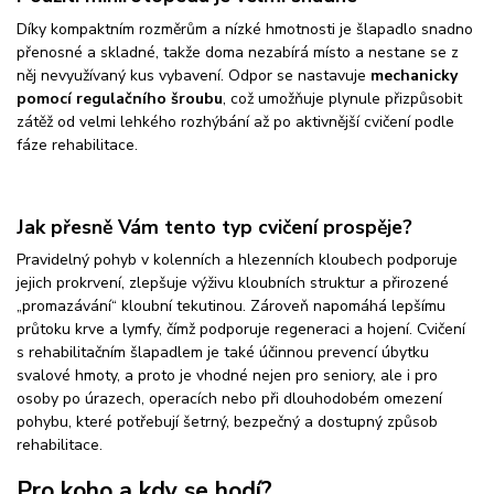
Díky kompaktním rozměrům a nízké hmotnosti je šlapadlo snadno
přenosné a skladné, takže doma nezabírá místo a nestane se z
něj nevyužívaný kus vybavení. Odpor se nastavuje
mechanicky
pomocí regulačního šroubu
, což umožňuje plynule přizpůsobit
zátěž od velmi lehkého rozhýbání až po aktivnější cvičení podle
fáze rehabilitace.
Jak přesně Vám tento typ cvičení prospěje?
Pravidelný pohyb v kolenních a hlezenních kloubech podporuje
jejich prokrvení, zlepšuje výživu kloubních struktur a přirozené
„promazávání“ kloubní tekutinou. Zároveň napomáhá lepšímu
průtoku krve a lymfy, čímž podporuje regeneraci a hojení. Cvičení
s rehabilitačním šlapadlem je také účinnou prevencí úbytku
svalové hmoty, a proto je vhodné nejen pro seniory, ale i pro
osoby po úrazech, operacích nebo při dlouhodobém omezení
pohybu, které potřebují šetrný, bezpečný a dostupný způsob
rehabilitace.
Pro koho a kdy se hodí?