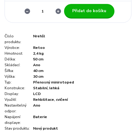
Přidat do košíku
Číslo
Nrehšl
produktu:
Výrobce:
Retoo
Hmotnost:
2,4 kg
Délka:
50 cm
Skládací:
Ano
Šířka:
40 cm
Výška:
30 cm
Typ:
Přenosný minirotoped
Konstrukce:
Stabilní, lehká
Display:
LCD
Využití:
Rehbilitace, cvičení
Nastavitelný
Ano
odpor:
Napájení
Baterie
displaye:
Stav produktu:
Nový produkt