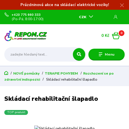
Prázdninová akce na skládací elektrické vozíky!
+420 775 660 333
CZK
(Po-Pá, 8:00-17:00)
0
0 Kč
Menu
NOVÉ pomůcky
TERAPIE POHYBEM
Rozchození se po
zdravotní indispozici
Skládací rehabilitační šlapadlo
Skládací rehabilitační šlapadlo
TOP produkt