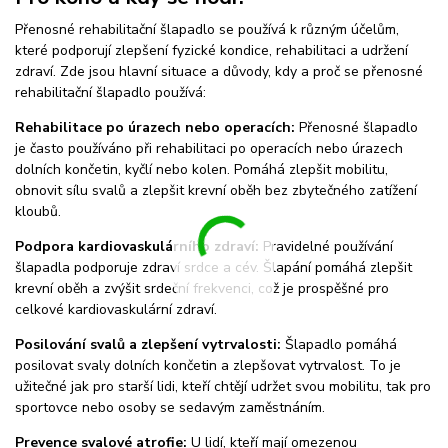
Přenosné rehabilitační šlapadlo se používá k různým účelům,
které podporují zlepšení fyzické kondice, rehabilitaci a udržení
zdraví. Zde jsou hlavní situace a důvody, kdy a proč se přenosné
rehabilitační šlapadlo používá:
Rehabilitace po úrazech nebo operacích:
Přenosné šlapadlo
je často používáno při rehabilitaci po operacích nebo úrazech
dolních končetin, kyčlí nebo kolen. Pomáhá zlepšit mobilitu,
obnovit sílu svalů a zlepšit krevní oběh bez zbytečného zatížení
kloubů.
Podpora kardiovaskulárního zdraví:
Pravidelné používání
šlapadla podporuje zdraví srdce a cév. Šlapání pomáhá zlepšit
krevní oběh a zvýšit srdeční frekvenci, což je prospěšné pro
celkové kardiovaskulární zdraví.
Posilování svalů a zlepšení vytrvalosti:
Šlapadlo pomáhá
posilovat svaly dolních končetin a zlepšovat vytrvalost. To je
užitečné jak pro starší lidi, kteří chtějí udržet svou mobilitu, tak pro
sportovce nebo osoby se sedavým zaměstnáním.
Prevence svalové atrofie:
U lidí, kteří mají omezenou