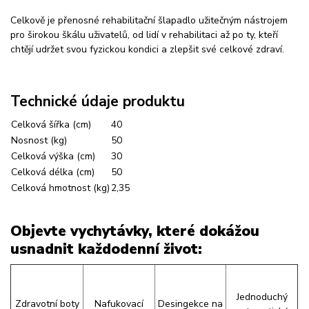
Celkově je přenosné rehabilitační šlapadlo užitečným nástrojem
pro širokou škálu uživatelů, od lidí v rehabilitaci až po ty, kteří
chtějí udržet svou fyzickou kondici a zlepšit své celkové zdraví.
Technické údaje produktu
Celková šířka (cm)
40
Nosnost (kg)
50
Celková výška (cm)
30
Celková délka (cm)
50
Celková hmotnost (kg)
2,35
Objevte vychytávky, které dokážou
usnadnit každodenní život:
Jednoduchý
Zdravotní boty
Nafukovací
Desingekce na