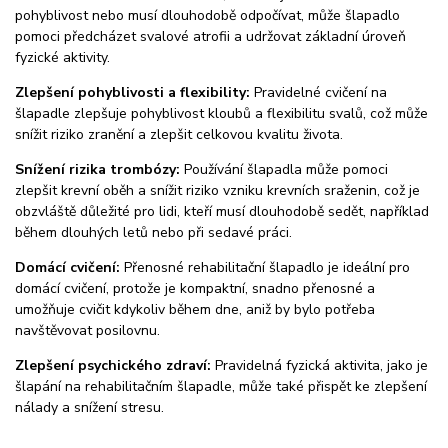
pohyblivost nebo musí dlouhodobě odpočívat, může šlapadlo
pomoci předcházet svalové atrofii a udržovat základní úroveň
fyzické aktivity.
Zlepšení pohyblivosti a flexibility:
Pravidelné cvičení na
šlapadle zlepšuje pohyblivost kloubů a flexibilitu svalů, což může
snížit riziko zranění a zlepšit celkovou kvalitu života.
Snížení rizika trombózy:
Používání šlapadla může pomoci
zlepšit krevní oběh a snížit riziko vzniku krevních sraženin, což je
obzvláště důležité pro lidi, kteří musí dlouhodobě sedět, například
během dlouhých letů nebo při sedavé práci.
Domácí cvičení:
Přenosné rehabilitační šlapadlo je ideální pro
domácí cvičení, protože je kompaktní, snadno přenosné a
umožňuje cvičit kdykoliv během dne, aniž by bylo potřeba
navštěvovat posilovnu.
Zlepšení psychického zdraví:
Pravidelná fyzická aktivita, jako je
šlapání na rehabilitačním šlapadle, může také přispět ke zlepšení
nálady a snížení stresu.