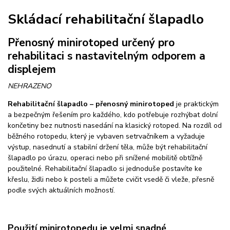
Skládací rehabilitační šlapadlo
Přenosný minirotoped určený pro
rehabilitaci s nastavitelným odporem a
displejem
NEHRAZENO
Rehabilitační šlapadlo – přenosný minirotoped
je praktickým
a bezpečným řešením pro každého, kdo potřebuje rozhýbat dolní
končetiny bez nutnosti nasedání na klasický rotoped. Na rozdíl od
běžného rotopedu, který je vybaven setrvačníkem a vyžaduje
výstup, nasednutí a stabilní držení těla, může být rehabilitační
šlapadlo po úrazu, operaci nebo při snížené mobilitě obtížně
použitelné. Rehabilitační šlapadlo si jednoduše postavíte ke
křeslu, židli nebo k posteli a můžete cvičit vsedě či vleže, přesně
podle svých aktuálních možností.
Použití minirotopedu je velmi snadné