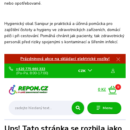
nebo opotřebované.
Hygienický obal Sanipur je praktická a účinná pomůcka pro
zajištění čistoty a hygieny ve zdravotnických zařízeních, domácí
péči i při cestování. Pomáhá chránit jak pacienty, tak zdravotnický
personál před riziky spojenými s kontaminací a šířením infekcí.
Prázdninová akce na skládací elektrické vozíky!
+420 775 660 333
CZK
(Po-Pá, 8:00-17:00)
0
0 Kč
Menu
Ups! Tato stránka se rozbila jako