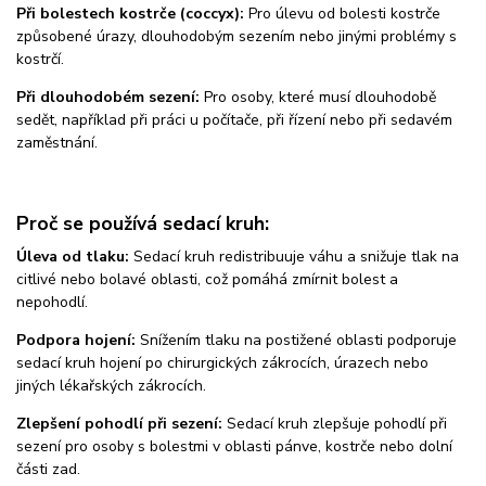
Při bolestech kostrče (coccyx):
Pro úlevu od bolesti kostrče
způsobené úrazy, dlouhodobým sezením nebo jinými problémy s
kostrčí.
Při dlouhodobém sezení:
Pro osoby, které musí dlouhodobě
sedět, například při práci u počítače, při řízení nebo při sedavém
zaměstnání.
Proč se používá sedací kruh:
Úleva od tlaku:
Sedací kruh redistribuuje váhu a snižuje tlak na
citlivé nebo bolavé oblasti, což pomáhá zmírnit bolest a
nepohodlí.
Podpora hojení:
Snížením tlaku na postižené oblasti podporuje
sedací kruh hojení po chirurgických zákrocích, úrazech nebo
jiných lékařských zákrocích.
Zlepšení pohodlí při sezení:
Sedací kruh zlepšuje pohodlí při
sezení pro osoby s bolestmi v oblasti pánve, kostrče nebo dolní
části zad.