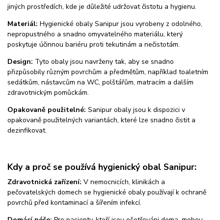
jiných prostředích, kde je důležité udržovat čistotu a hygienu.
Materiál:
Hygienické obaly Sanipur jsou vyrobeny z odolného,
nepropustného a snadno omyvatelného materiálu, který
poskytuje účinnou bariéru proti tekutinám a nečistotám.
Design:
Tyto obaly jsou navrženy tak, aby se snadno
přizpůsobily různým povrchům a předmětům, například toaletním
sedátkům, nástavcům na WC, polštářům, matracím a dalším
zdravotnickým pomůckám.
Opakovaně použitelné:
Sanipur obaly jsou k dispozici v
opakovaně použitelných variantách, které lze snadno čistit a
dezinfikovat.
Kdy a proč se používá hygienický obal Sanipur:
Zdravotnická zařízení:
V nemocnicích, klinikách a
pečovatelských domech se hygienické obaly používají k ochraně
povrchů před kontaminací a šířením infekcí.
Domácí péče:
Pro pacienty, kteří jsou ošetřováni doma, mohou