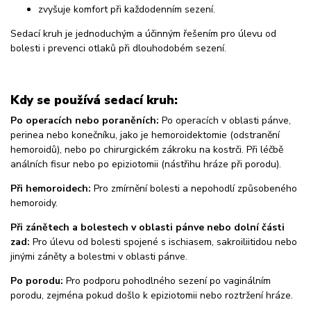
zvyšuje komfort při každodenním sezení.
Sedací kruh je jednoduchým a účinným řešením pro úlevu od
bolesti i prevenci otlaků při dlouhodobém sezení.
Kdy se používá sedací kruh:
Po operacích nebo poraněních:
Po operacích v oblasti pánve,
perinea nebo konečníku, jako je hemoroidektomie (odstranění
hemoroidů), nebo po chirurgickém zákroku na kostrči. Při léčbě
análních fisur nebo po epiziotomii (nástřihu hráze při porodu).
Při hemoroidech:
Pro zmírnění bolesti a nepohodlí způsobeného
hemoroidy.
Při zánětech a bolestech v oblasti pánve nebo dolní části
zad:
Pro úlevu od bolesti spojené s ischiasem, sakroiliitidou nebo
jinými záněty a bolestmi v oblasti pánve.
Po porodu:
Pro podporu pohodlného sezení po vaginálním
porodu, zejména pokud došlo k epiziotomii nebo roztržení hráze.