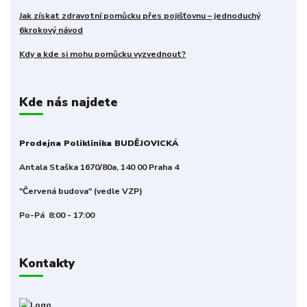
Jak získat zdravotní pomůcku přes pojišťovnu – jednoduchý
6krokový návod
Kdy a kde si mohu pomůcku vyzvednout?
Kde nás najdete
Prodejna Poliklinika BUDĚJOVICKÁ
Antala Staška 1670/80a, 140 00 Praha 4
"Červená budova" (vedle VZP)
Po-Pá 8:00 - 17:00
Kontakty