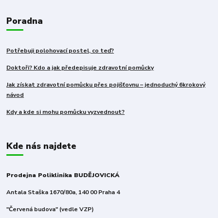
Poradna
Potřebuji polohovací postel, co teď?
Doktoři? Kdo a jak předepisuje zdravotní pomůcky
Jak získat zdravotní pomůcku přes pojišťovnu – jednoduchý 6krokový
návod
Kdy a kde si mohu pomůcku vyzvednout?
Kde nás najdete
Prodejna Poliklinika BUDĚJOVICKÁ
Antala Staška 1670/80a, 140 00 Praha 4
"Červená budova" (vedle VZP)