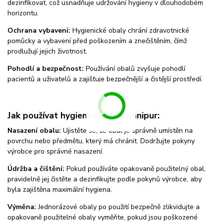
dezinfikovat, což usnadňuje udržování hygieny v dlouhodobém
horizontu.
Ochrana vybavení:
Hygienické obaly chrání zdravotnické
pomůcky a vybavení před poškozením a znečištěním, čímž
prodlužují jejich životnost.
Pohodlí a bezpečnost:
Používání obalů zvyšuje pohodlí
pacientů a uživatelů a zajišťuje bezpečnější a čistější prostředí.
Jak používat hygienický obal Sanipur:
Nasazení obalu:
Ujistěte se, že obal je správně umístěn na
povrchu nebo předmětu, který má chránit. Dodržujte pokyny
výrobce pro správné nasazení.
Údržba a čištění:
Pokud používáte opakovaně použitelný obal,
pravidelně jej čistěte a dezinfikujte podle pokynů výrobce, aby
byla zajištěna maximální hygiena.
Výměna:
Jednorázové obaly po použití bezpečně zlikvidujte a
opakovaně použitelné obaly vyměňte, pokud jsou poškozené