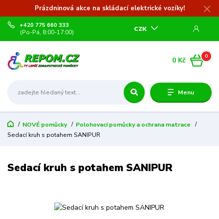
Prázdninová akce na skládací elektrické vozíky!
+420 775 660 333
CZK
(Po-Pá, 8:00-17:00)
0
0 Kč
Menu
NOVÉ pomůcky
Polohovací pomůcky a ochrana matrace
Sedací kruh s potahem SANIPUR
Sedací kruh s potahem SANIPUR