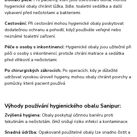
hygienické obaly chránit lůžka, židle, toaletní sedátka a další
vybavení před nečistotami a bakteriemi.
Cestování:
Při cestování mohou hygienické obaly poskytovat
dodatečnou ochranu a pohodlí, když používáte veřejné nebo
neznámé toaletní zařízení.
Péče o osoby s inkontinencí:
Hygienické obaly jsou užitečné při
péči o osoby s inkontinencí, protože chrání matrace a sedátka
před vlhkostí a nečistotami.
Po chirurgických zákrocích:
Po operacích, kdy je důležité
udržovat vysokou úroveň hygieny, mohou obaly chránit povrchy a
pomůcky, které pacient používá.
Výhody používání hygienického obalu Sanipur:
Zvýšená hygiena:
Obaly poskytují účinnou bariéru proti
tekutinám a nečistotám, čímž snižují riziko infekcí a kontaminace.
Snadná údržba:
Opakovaně použitelné obaly lze snadno čistit a