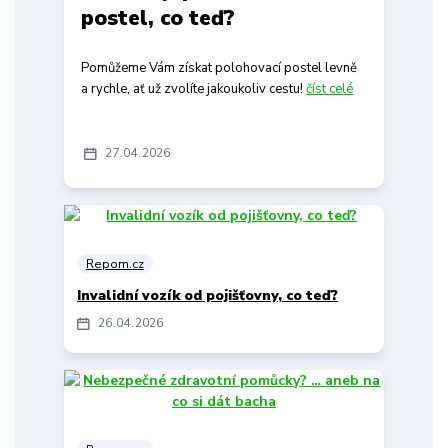
postel, co teď?
Pomůžeme Vám získat polohovací postel levně
a rychle, ať už zvolíte jakoukoliv cestu!
číst celé
27
04
2026
Repom.cz
Invalidní vozík od pojišťovny, co teď?
26
04
2026