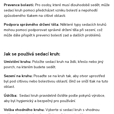
Prevence bolesti:
Pro osoby, které musí dlouhodobě sedět, může
sedací kruh pomoci předcházet vzniku bolestí a nepohodlí
způsobeného tlakem na citlivé oblasti.
Podpora správného držení těla:
Některé typy sedacích kruhů
mohou pomoci podporovat správné držení těla při sezení, což
může dále přispět k prevenci bolestí zad a dalších problémů.
Jak se používá sedací kruh:
Umístění kruhu:
Položte sedací kruh na židli, křeslo nebo jiný
povrch, na kterém budete sedět.
Sezení na kruhu:
Posaďte se na kruh tak, aby otvor uprostřed
byl pod citlivou nebo bolestivou oblastí, čímž se sníží tlak na tuto
oblast.
Údržba:
Sedací kruh pravidelně čistěte podle pokynů výrobce,
aby byl hygienický a bezpečný pro používání.
Volba vhodného kruhu:
Vyberte si sedací kruh s vhodnou