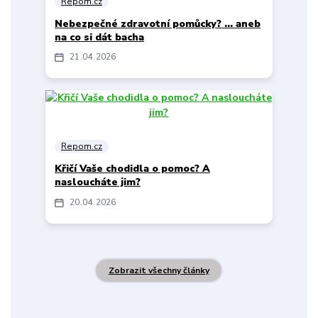
Repom.cz
Nebezpečné zdravotní pomůcky? … aneb
na co si dát bacha
21
04
2026
Repom.cz
Křičí Vaše chodidla o pomoc? A
nasloucháte jim?
20
04
2026
Zobrazit všechny články