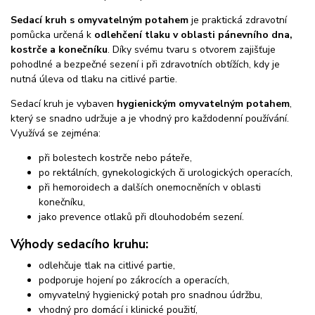
Sedací kruh s omyvatelným potahem
je praktická zdravotní
pomůcka určená k
odlehčení tlaku v oblasti pánevního dna,
kostrče a konečníku
. Díky svému tvaru s otvorem zajišťuje
pohodlné a bezpečné sezení i při zdravotních obtížích, kdy je
nutná úleva od tlaku na citlivé partie.
Sedací kruh je vybaven
hygienickým omyvatelným potahem
,
který se snadno udržuje a je vhodný pro každodenní používání.
Využívá se zejména:
při bolestech kostrče nebo páteře,
po rektálních, gynekologických či urologických operacích,
při hemoroidech a dalších onemocněních v oblasti
konečníku,
jako prevence otlaků při dlouhodobém sezení.
Výhody sedacího kruhu:
odlehčuje tlak na citlivé partie,
podporuje hojení po zákrocích a operacích,
omyvatelný hygienický potah pro snadnou údržbu,
vhodný pro domácí i klinické použití,