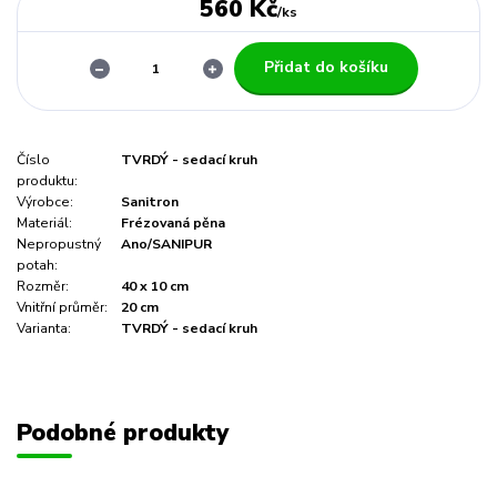
560 Kč
/
ks
Přidat do košíku
Číslo
TVRDÝ - sedací kruh
produktu:
Výrobce:
Sanitron
Materiál:
Frézovaná pěna
Nepropustný
Ano/SANIPUR
potah:
Rozměr:
40 x 10 cm
Vnitřní průměr:
20 cm
Varianta:
TVRDÝ - sedací kruh
Podobné produkty