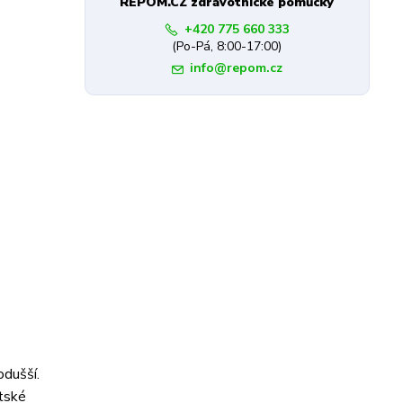
REPOM.CZ zdravotnické pomůcky
+420 775 660 333
(Po-Pá, 8:00-17:00)
info@repom.cz
odušší.
ětské