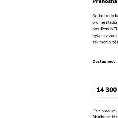
Přenosná
Sedátko do k
pro nejmladší
postižení NE
byla navržena 
tak mohlo těš
Dostupnost
14 300
Číslo produktu:
Distributor:
Me