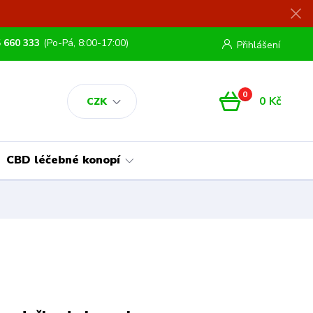
 660 333
(Po-Pá, 8:00-17:00)
Přihlášení
0
0 Kč
CZK
CBD léčebné konopí