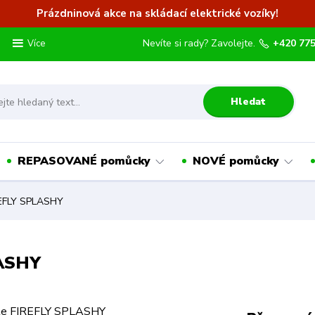
Prázdninová akce na skládací elektrické vozíky!
Nevíte si rady? Zavolejte.
+420 775
Více
Hledat
REPASOVANÉ pomůcky
NOVÉ pomůcky
REFLY SPLASHY
LASHY