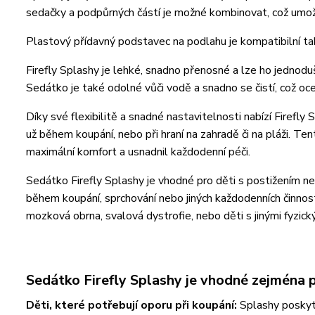
sedačky a podpůrných částí je možné kombinovat, což umož
Plastový přídavný podstavec na podlahu je kompatibilní t
Firefly Splashy je lehké, snadno přenosné a lze ho jednoduše 
Sedátko je také odolné vůči vodě a snadno se čistí, což oc
Díky své flexibilitě a snadné nastavitelnosti nabízí Firefl
už během koupání, nebo při hraní na zahradě či na pláži. Ten
maximální komfort a usnadnil každodenní péči.
Sedátko Firefly Splashy je vhodné pro děti s postižením n
během koupání, sprchování nebo jiných každodenních činností
mozková obrna, svalová dystrofie, nebo děti s jinými fyzický
Sedátko Firefly Splashy je vhodné zejména p
Děti, které potřebují oporu při koupání:
Splashy poskyt