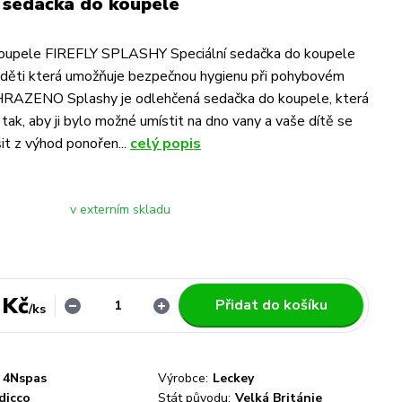
 sedačka do koupele
oupele FIREFLY SPLASHY Speciální sedačka do koupele
 děti která umožňuje bezpečnou hygienu při pohybovém
HRAZENO Splashy je odlehčená sedačka do koupele, která
tak, aby ji bylo možné umístit na dno vany a vaše dítě se
it z výhod ponořen...
celý popis
v externím skladu
 Kč
Přidat do košíku
/
ks
4Nspas
Výrobce:
Leckey
dicco
Stát původu:
Velká Británie