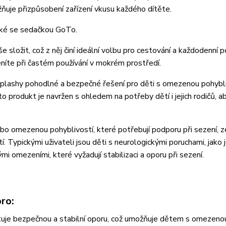
ňuje přizpůsobení zařízení vkusu každého dítěte.
aké se sedačkou GoTo.
složit, což z něj činí ideální volbu pro cestování a každodenní po
eníte při častém používání v mokrém prostředí.
y Splashy pohodlné a bezpečné řešení pro děti s omezenou pohybli
to produkt je navržen s ohledem na potřeby dětí i jejich rodičů, a
ebo omezenou pohyblivostí, které potřebují podporu při sezení, 
. Typickými uživateli jsou děti s neurologickými poruchami, jako 
mi omezeními, které vyžadují stabilizaci a oporu při sezení.
ro:
uje bezpečnou a stabilní oporu, což umožňuje dětem s omezeno