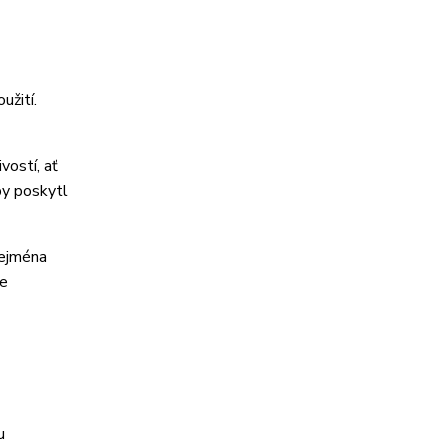
užití.
vostí, ať
by poskytl
zejména
je
u