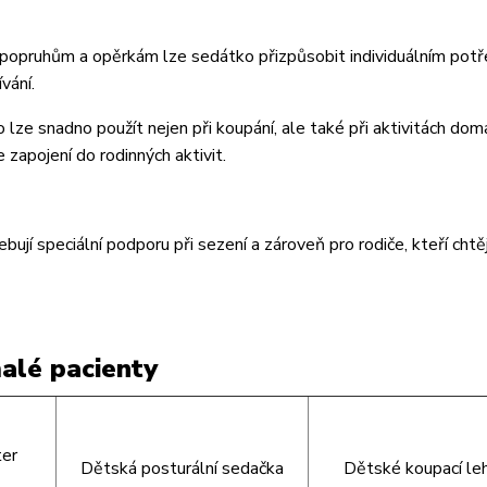
 popruhům a opěrkám lze sedátko přizpůsobit individuálním pot
vání.
 lze snadno použít nejen při koupání, ale také při aktivitách dom
 zapojení do rodinných aktivit.
ebují speciální podporu při sezení a zároveň pro rodiče, kteří chtě
alé pacienty
ter
Dětská posturální sedačka
Dětské koupací le