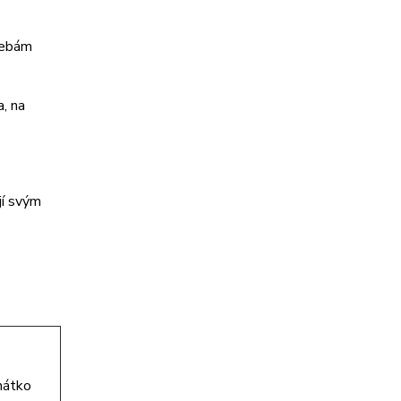
řebám
a, na
jí svým
hátko