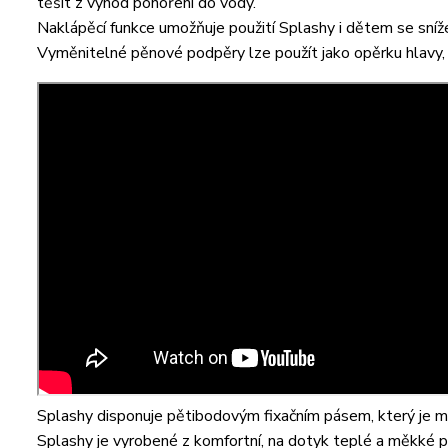
těšit z výhod ponoření do vody.
Naklápěcí funkce umožňuje použití Splashy i dětem se sníž
Vyměnitelné pěnové podpěry lze použít jako opěrku hlavy,
Splashy disponuje pětibodovým fixačním pásem, který je mo
Splashy je vyrobené z komfortní, na dotyk teplé a měkké p