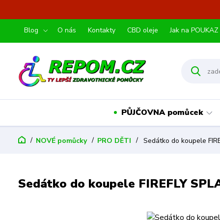
Blog
O nás
Kontakty
CBD oleje
Jak na POUKAZ
PŮJČOVNA pomůcek
NOVÉ pomůcky
PRO DĚTI
Sedátko do koupele FI
Sedátko do koupele FIREFLY SP