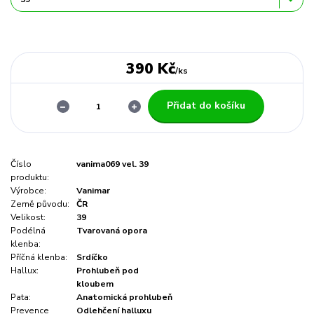
390 Kč
/
ks
Přidat do košíku
Číslo
vanima069 vel. 39
produktu:
Výrobce:
Vanimar
Země původu:
ČR
Velikost:
39
Podélná
Tvarovaná opora
klenba:
Příčná klenba:
Srdíčko
Hallux:
Prohlubeň pod
kloubem
Pata:
Anatomická prohlubeň
Prevence
Odlehčení halluxu