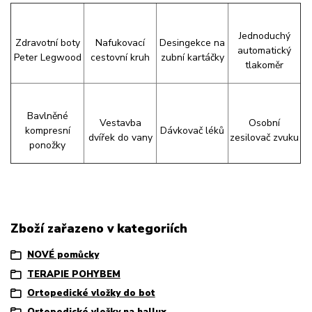
Jednoduchý
Zdravotní boty
Nafukovací
Desingekce na
automatický
Peter Legwood
cestovní kruh
zubní kartáčky
tlakoměr
Bavlněné
Vestavba
Osobní
kompresní
Dávkovač léků
dvířek do vany
zesilovač zvuku
ponožky
Zboží zařazeno v kategoriích
NOVÉ pomůcky
TERAPIE POHYBEM
Ortopedické vložky do bot