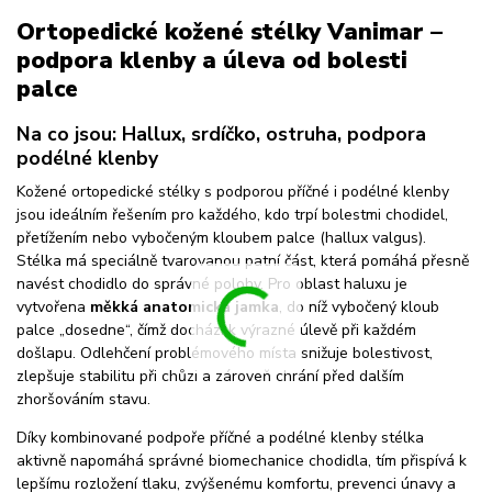
Ortopedické kožené stélky Vanimar –
podpora klenby a úleva od bolesti
palce
Na co jsou: Hallux, srdíčko, ostruha, podpora
podélné klenby
Kožené ortopedické stélky s podporou příčné i podélné klenby
jsou ideálním řešením pro každého, kdo trpí bolestmi chodidel,
přetížením nebo vybočeným kloubem palce (hallux valgus).
Stélka má speciálně tvarovanou patní část, která pomáhá přesně
navést chodidlo do správné polohy. Pro oblast haluxu je
vytvořena
měkká anatomická jamka
, do níž vybočený kloub
palce „dosedne“, čímž dochází k výrazné úlevě při každém
došlapu. Odlehčení problémového místa snižuje bolestivost,
zlepšuje stabilitu při chůzi a zároveň chrání před dalším
zhoršováním stavu.
Díky kombinované podpoře příčné a podélné klenby stélka
aktivně napomáhá správné biomechanice chodidla, tím přispívá k
lepšímu rozložení tlaku, zvýšenému komfortu, prevenci únavy a