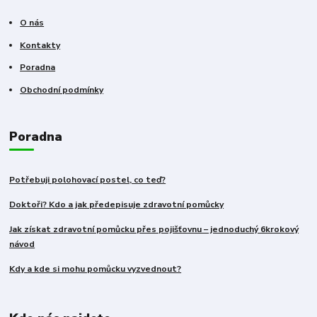
O nás
Kontakty
Poradna
Obchodní podmínky
Poradna
Potřebuji polohovací postel, co teď?
Doktoři? Kdo a jak předepisuje zdravotní pomůcky
Jak získat zdravotní pomůcku přes pojišťovnu – jednoduchý 6krokový
návod
Kdy a kde si mohu pomůcku vyzvednout?