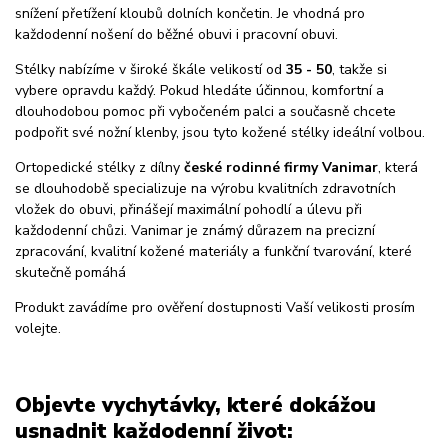
snížení přetížení kloubů dolních končetin. Je vhodná pro
každodenní nošení do běžné obuvi i pracovní obuvi.
Stélky nabízíme v široké škále velikostí od
35 - 50
, takže si
vybere opravdu každý. Pokud hledáte účinnou, komfortní a
dlouhodobou pomoc při vybočeném palci a současně chcete
podpořit své nožní klenby, jsou tyto kožené stélky ideální volbou.
Ortopedické stélky z dílny
české rodinné firmy Vanimar
, která
se dlouhodobě specializuje na výrobu kvalitních zdravotních
vložek do obuvi, přinášejí maximální pohodlí a úlevu při
každodenní chůzi. Vanimar je známý důrazem na precizní
zpracování, kvalitní kožené materiály a funkční tvarování, které
skutečně pomáhá
Produkt zavádíme pro ověření dostupnosti Vaší velikosti prosím
volejte.
Objevte vychytávky, které dokážou
usnadnit každodenní život: