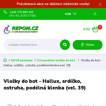
Prázdninová akce na skládací elektrické vozíky!
+420 775 660 333
CZK
(Po-Pá, 8:00-17:00)
0
0 Kč
Menu
NOVÉ pomůcky
Ortopedické vložky do bot
Vložky do bot -
Hallux, srdíčko, ostruha, podélná klenba (vel. 39)
Vložky do bot - Hallux, srdíčko,
ostruha, podélná klenba (vel. 39)