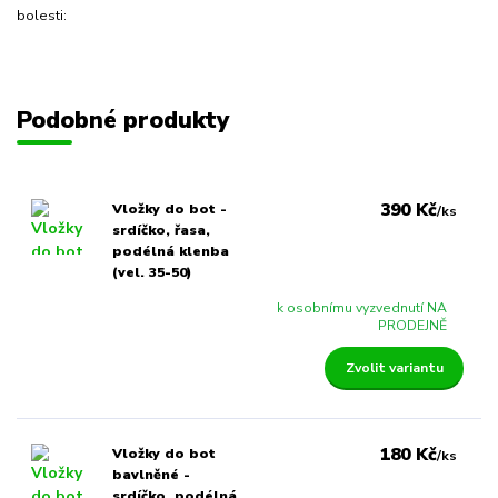
bolesti:
Podobné produkty
390 Kč
Vložky do bot -
/
ks
srdíčko, řasa,
podélná klenba
(vel. 35-50)
k osobnímu vyzvednutí NA
PRODEJNĚ
Zvolit variantu
180 Kč
Vložky do bot
/
ks
bavlněné -
srdíčko, podélná