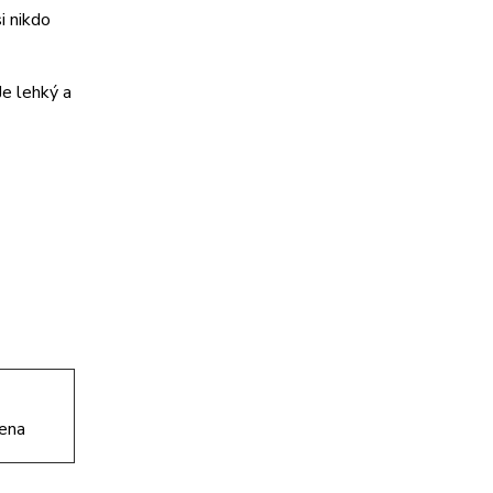
i nikdo
Je lehký a
lena