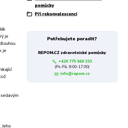
pomůcky
Při rekonvalescenci
dák
rý je
Potřebujete poradit?
 dlouhou
k je
REPOM.CZ zdravotnické pomůcky
+420 775 660 333
(Po-Pá, 8:00-17:00)
kající
info@repom.cz
což
se sedavým
. Jeho