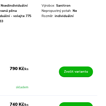
Nsedindividuální
Výrobce:
Sanitron
ovaná pěna
Nepropustný potah:
Ne
iduální - volejte 775
Rozměr:
individuální
33
790 Kč
/
ks
Zvolit variantu
skladem
740 Kč
/
ks