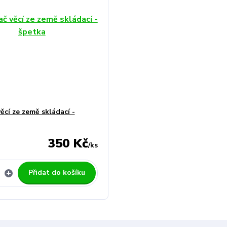
ěcí ze země skládací -
350 Kč
/
ks
Přidat do košíku