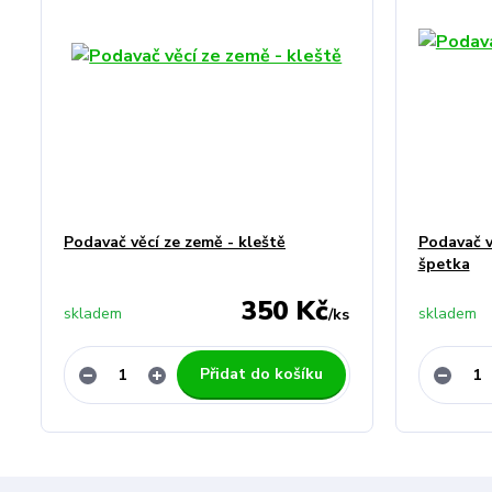
Podavač věcí ze země - kleště
Podavač v
špetka
350 Kč
skladem
skladem
/
ks
Přidat do košíku