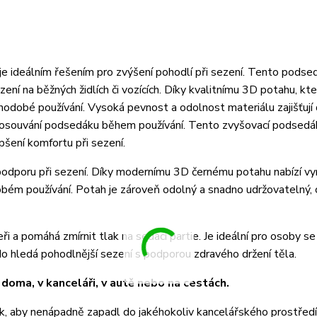
 ideálním řešením pro zvýšení pohodlí při sezení. Tento podse
í na běžných židlích či vozících. Díky kvalitnímu 3D potahu, kte
hodobé používání. Vysoká pevnost a odolnost materiálu zajišťují
 posouvání podsedáku během používání. Tento zvyšovací podsedá
šení komfortu při sezení.
podporu při sezení. Díky modernímu 3D černému potahu nabízí vyni
dobém používání. Potah je zároveň odolný a snadno udržovatelný, 
i a pomáhá zmírnit tlak na sedací partie. Je ideální pro osoby 
do hledá pohodlnější sezení s podporou zdravého držení těla.
doma, v kanceláři, v autě nebo na cestách.
, aby nenápadně zapadl do jakéhokoliv kancelářského prostředí