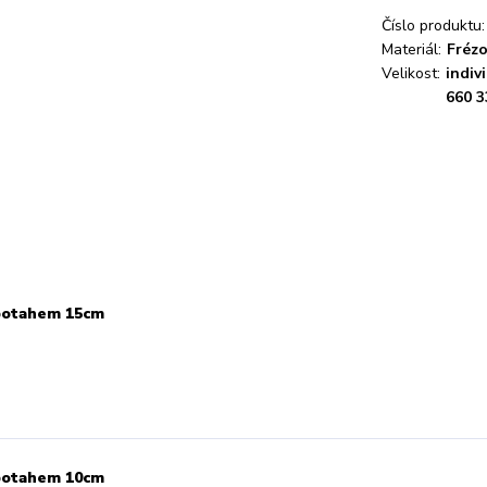
Číslo produktu:
Materiál:
Fréz
Velikost:
indiv
660 3
potahem 15cm
potahem 10cm