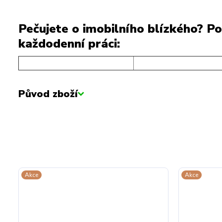
Pečujete o imobilního blízkého? Po
každodenní práci:
Původ zboží
Akce
Akce