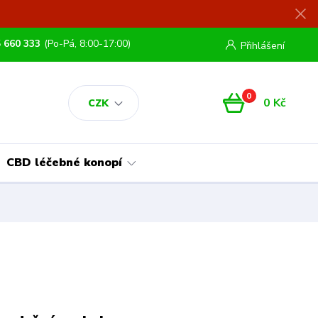
 660 333
(Po-Pá, 8:00-17:00)
Přihlášení
0
0 Kč
CZK
CBD léčebné konopí