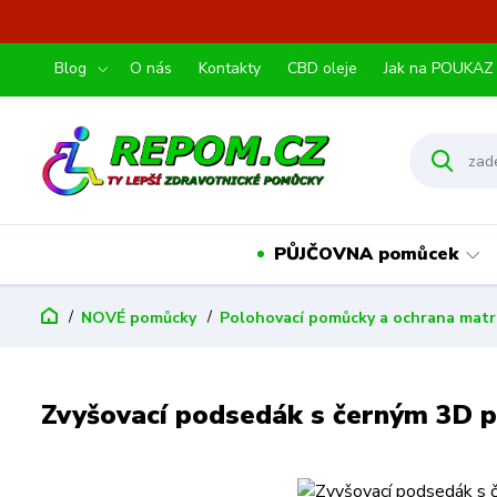
Blog
O nás
Kontakty
CBD oleje
Jak na POUKAZ
PŮJČOVNA pomůcek
NOVÉ pomůcky
Polohovací pomůcky a ochrana matr
Zvyšovací podsedák s černým 3D 