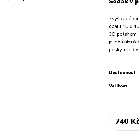
Sedák v 
Zvyšovací po
obalu 40 x 4
3D potahem. 
je ideálním ř
poskytuje dos
Dostupnost
Velikost
740 K