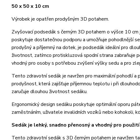
50 x 50 x 10 cm
Výrobek je opatřen prodyšným 3D potahem.
Zvyšovací podsedák s černým 3D potahem o výšce 10 cm je
poskytuje dostatečnou podporu a umožňuje pohodlnější sezen
prodyšný a příjemný na dotek, je podsedák ideální pro dlou
životnost, zatímco protiskluzová spodní strana zabraňuje
vhodný pro osoby s potřebou zvýšení výšky sedu a pro zlep
Tento zdravotní sedák je navržen pro maximální pohodlí a 
prodyšnost, která zajišťuje příjemnou teplotu i při dlouho
zaručuje dlouhou životnost sedáku.
Ergonomický design sedáku poskytuje optimální oporu páteř
zaměstnáním, uživatele invalidních vozíků nebo kohokoli, k
Sedák je lehký, snadno přenosný a vhodný pro použití 
Tento zdravotní sedák s 3D černým potahem je navržen tak