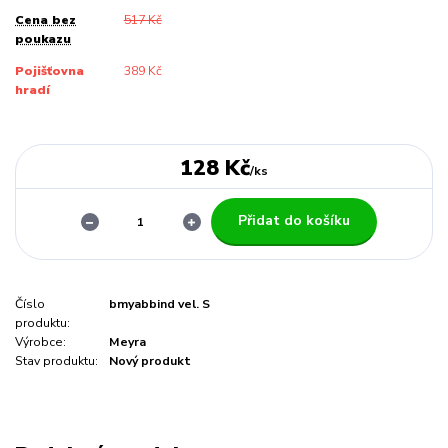
Cena bez
517 Kč
poukazu
Pojišťovna
389 Kč
hradí
128 Kč
/
ks
Přidat do košíku
Číslo
bmyabbind vel. S
produktu:
Výrobce:
Meyra
Stav produktu:
Nový produkt