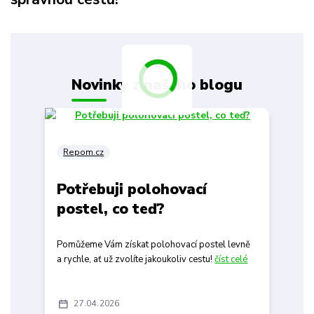
Novinky z našeho blogu
Repom.cz
Potřebuji polohovací
postel, co teď?
Pomůžeme Vám získat polohovací postel levně
a rychle, ať už zvolíte jakoukoliv cestu!
číst celé
27
04
2026