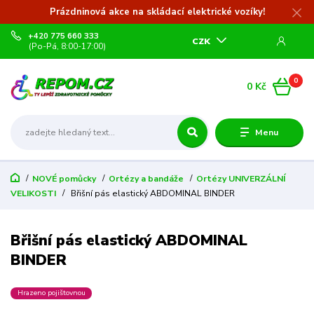
Prázdninová akce na skládací elektrické vozíky!
+420 775 660 333
CZK
(Po-Pá, 8:00-17:00)
0
0 Kč
Menu
NOVÉ pomůcky
Ortézy a bandáže
Ortézy UNIVERZÁLNÍ
VELIKOSTI
Břišní pás elastický ABDOMINAL BINDER
Břišní pás elastický ABDOMINAL
BINDER
Hrazeno pojištovnou