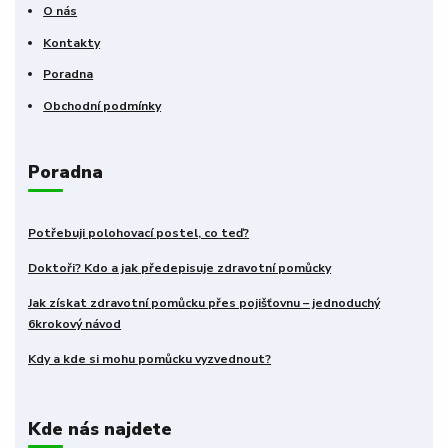
O nás
Kontakty
Poradna
Obchodní podmínky
Poradna
Potřebuji polohovací postel, co teď?
Doktoři? Kdo a jak předepisuje zdravotní pomůcky
Jak získat zdravotní pomůcku přes pojišťovnu – jednoduchý
6krokový návod
Kdy a kde si mohu pomůcku vyzvednout?
Kde nás najdete