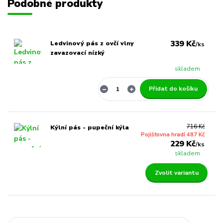
Podobné produkty
339 Kč
Ledvinový pás z ovčí vlny
/
ks
zavazovací nízký
skladem
Přidat do košíku
716 Kč
Kýlní pás - pupeční kýla
Pojišťovna hradí 487 Kč
229 Kč
/
ks
skladem
Zvolit variantu