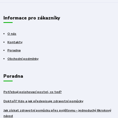
Informace pro zákazníky
O nás
Kontakty
Poradna
Obchodní podmínky
Poradna
Potřebuji polohovací postel, co teď?
Doktoři? Kdo a jak předepisuje zdravotní pomůcky
Jak získat zdravotní pomůcku přes pojišťovnu – jednoduchý 6krokový
návod