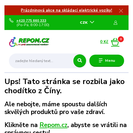
Prázdninová akce na skládací elektrické vozíky!
+420 775 660 333
CZK
(Po-Pá, 8:00-17:00)
0
0 Kč
Menu
Ups! Tato stránka se rozbila jako
chodítko z Číny.
Ale nebojte, máme spoustu dalších
skvělých produktů pro vaše zdraví.
Klikněte na
Repom.cz
, abyste se vrátili na
správnou cestu!