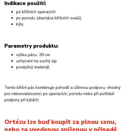
Indikace použití:
po břišních operacích
po porodu (diastáza břišních svalů)
kýly
Parametry produktu:
výška pásu: 28 cm
uchycení na suchý zip
prodyšný materiál
Tento břišní pás kombinuje pohodlí a účinnou podporu, vhodný
pro rekonvalescenci po operacích, porodu nebo při potřebě
podpory při kýlách.
Ortézu lze buď koupit za plnou cenu,
nebo za uvedenou sníženou v případě