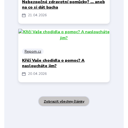
Nebezpečné zdravotní pomůcky? … aneb
na co si dát bacha
21
04
2026
Repom.cz
Křičí Vaše chodidla o pomoc? A
nasloucháte jim?
20
04
2026
Zobrazit všechny články