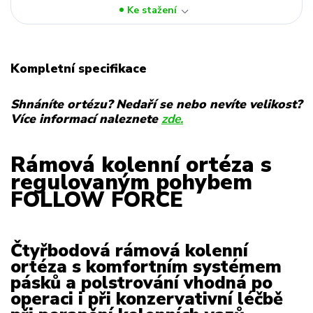
Ke stažení
Kompletní specifikace
Shnáníte ortézu? Nedaří se nebo nevíte velikost?
Více informací naleznete
zde.
Rámová kolenní ortéza s
regulovaným pohybem
FOLLOW FORCE
Čtyřbodová rámová kolenní
ortéza s komfortním systémem
pásků a polstrování vhodná po
operaci i při konzervativní léčbě