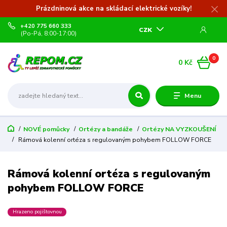
Prázdninová akce na skládací elektrické vozíky!
+420 775 660 333
CZK
(Po-Pá, 8:00-17:00)
0
0 Kč
Menu
NOVÉ pomůcky
Ortézy a bandáže
Ortézy NA VYZKOUŠENÍ
Rámová kolenní ortéza s regulovaným pohybem FOLLOW FORCE
Rámová kolenní ortéza s regulovaným
pohybem FOLLOW FORCE
Hrazeno pojištovnou