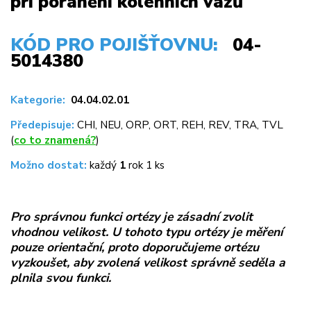
při poranění kolenních vazů
KÓD PRO POJIŠŤOVNU:
04-
5014380
Kategorie:
04.04.02.01
Předepisuje:
CHI, NEU, ORP, ORT, REH, REV, TRA, TVL
(
co to znamená?
)
Možno dostat:
každý
1
rok 1 ks
Pro správnou funkci ortézy je zásadní zvolit
vhodnou velikost. U tohoto typu ortézy je měření
pouze orientační, proto doporučujeme ortézu
vyzkoušet, aby zvolená velikost správně seděla a
plnila svou funkci.