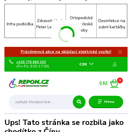
Ortopedické
Zdravotní boty
Desinfekce na
Infra podložka
vložky české
Peter Legwood
zubní kartáčky
výroby
Prázdninová akce na skládací elektrické vozíky!
+420 775 660 333
CZK
(Po-Pá, 8:00-17:00)
0
0 Kč
Menu
Ups! Tato stránka se rozbila jako
chodítko z Číny.