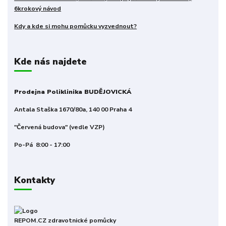
6krokový návod
Kdy a kde si mohu pomůcku vyzvednout?
Kde nás najdete
Prodejna Poliklinika BUDĚJOVICKÁ
Antala Staška 1670/80a, 140 00 Praha 4
"Červená budova" (vedle VZP)
Po-Pá 8:00 - 17:00
Kontakty
REPOM.CZ zdravotnické pomůcky