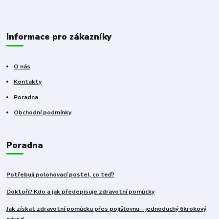
Informace pro zákazníky
O nás
Kontakty
Poradna
Obchodní podmínky
Poradna
Potřebuji polohovací postel, co teď?
Doktoři? Kdo a jak předepisuje zdravotní pomůcky
Jak získat zdravotní pomůcku přes pojišťovnu – jednoduchý 6krokový
návod