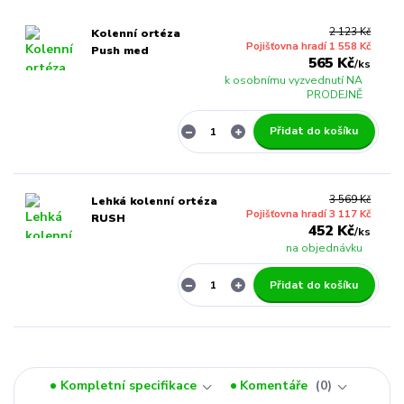
2 123 Kč
Kolenní ortéza
Pojišťovna hradí 1 558 Kč
Push med
565 Kč
/
ks
k osobnímu vyzvednutí NA
PRODEJNĚ
Přidat do košíku
3 569 Kč
Lehká kolenní ortéza
Pojišťovna hradí 3 117 Kč
RUSH
452 Kč
/
ks
na objednávku
Přidat do košíku
Kompletní specifikace
Komentáře
0