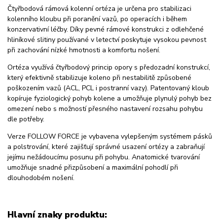
Čtyřbodová rámová kolenní ortéza je určena pro stabilizaci
kolenního kloubu při poranění vazů, po operacích i během
konzervativní léčby. Díky pevné rámové konstrukci z odlehčené
hliníkové slitiny používané v letectví poskytuje vysokou pevnost
při zachování nízké hmotnosti a komfortu nošení.
Ortéza využívá čtyřbodový princip opory s předozadní konstrukcí,
který efektivně stabilizuje koleno při nestabilitě způsobené
poškozením vazů (ACL, PCL i postranní vazy). Patentovaný kloub
kopíruje fyziologický pohyb kolene a umožňuje plynulý pohyb bez
omezení nebo s možností přesného nastavení rozsahu pohybu
dle potřeby.
Verze FOLLOW FORCE je vybavena vylepšeným systémem pásků
a polstrování, které zajišťují správné usazení ortézy a zabraňují
jejímu nežádoucímu posunu při pohybu. Anatomické tvarování
umožňuje snadné přizpůsobení a maximální pohodlí při
dlouhodobém nošení.
Hlavní znaky produktu: