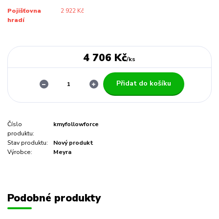
Pojišťovna
2 922 Kč
hradí
4 706 Kč
/
ks
Přidat do košíku
Číslo
kmyfollowforce
produktu:
Stav produktu:
Nový produkt
Výrobce:
Meyra
Podobné produkty