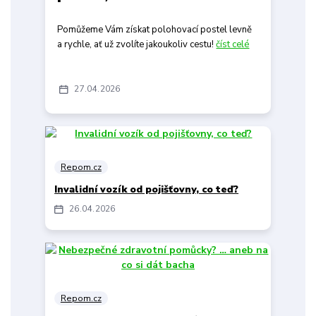
Pomůžeme Vám získat polohovací postel levně
a rychle, ať už zvolíte jakoukoliv cestu!
číst celé
27
04
2026
Repom.cz
Invalidní vozík od pojišťovny, co teď?
26
04
2026
Repom.cz