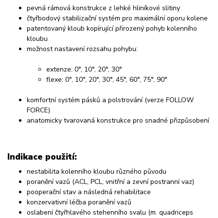
pevná rámová konstrukce z lehké hliníkové slitiny
čtyřbodový stabilizační systém pro maximální oporu kolene
patentovaný kloub kopírující přirozený pohyb kolenního
kloubu
možnost nastavení rozsahu pohybu:
extenze: 0°, 10°, 20°, 30°
flexe: 0°, 10°, 20°, 30°, 45°, 60°, 75°, 90°
komfortní systém pásků a polstrování (verze FOLLOW
FORCE)
anatomicky tvarovaná konstrukce pro snadné přizpůsobení
Indikace použití:
nestabilita kolenního kloubu různého původu
poranění vazů (ACL, PCL, vnitřní a zevní postranní vaz)
pooperační stav a následná rehabilitace
konzervativní léčba poranění vazů
oslabení čtyřhlavého stehenního svalu (m. quadriceps