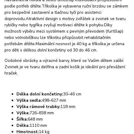
podle potřeb dítěte.
Tříkolka je vybavena ruční brzdou se zámkem
pro bezpečné zastavení a tlačnou tyčí pro asistenci
doprovodu.
Atraktivní design s motivy zvířátek a zvonek ve tvaru
rybičky nebo tygříka zvyšují motivaci dítěte k pohybu.
Díky
možnosti výběru mezi systémem s pevným převodem (furtšlap)
nebo volnoběžkou lze tříkolku přizpůsobit rehabilitačním
potřebám dítěte.
Maximální nosnost je 40 kg a tříkolka je určena
pro děti s délkou dolní končetiny od 30 do 46 cm.
Ozdobné obrázky a výrazné barvy, které se Vašim dětem zalíbí.
Zvonek je ve tvaru delfína a zadní košík je ideální pro převážení
hraček.
Délka dolní končetiny:
30–46 cm
Výška sedla:
498–627 mm
Výška rámové trubky:
118 mm
Výška:
726–838 mm
Šířka:
648 mm
Délka:
1110 mm
Hmotnost:
14 kg