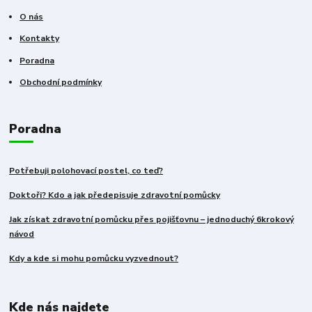
O nás
Kontakty
Poradna
Obchodní podmínky
Poradna
Potřebuji polohovací postel, co teď?
Doktoři? Kdo a jak předepisuje zdravotní pomůcky
Jak získat zdravotní pomůcku přes pojišťovnu – jednoduchý 6krokový
návod
Kdy a kde si mohu pomůcku vyzvednout?
Kde nás najdete