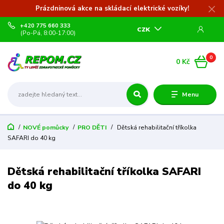
Prázdninová akce na skládací elektrické vozíky!
+420 775 660 333
CZK
(Po-Pá, 8:00-17:00)
0
0 Kč
Menu
NOVÉ pomůcky
PRO DĚTI
Dětská rehabilitační tříkolka
SAFARI do 40 kg
Dětská rehabilitační tříkolka SAFARI
do 40 kg