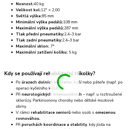
Nosnost:
40 kg
Velikost kol:
12" × 2,00
Světlá výška:
85 mm
Minimální výška pedálů:
108 mm
Maximální výška pedálů:
287 mm
Tlak přední pneumatiky:
2,4–3 bar
Tlak zadní pneumatiky:
2,4–3 bar
Maximální sklon:
7°
Maximální zatížení košíku:
5 kg​
Kdy se používají rehabilitační tříkolky?
Po
úrazech dolních končetin
, kyčlí nebo páteře (např. po
operaci kyčelního kloubu).
Při
neurologických onemocněních
– např. u roztroušené
sklerózy, Parkinsonovy choroby nebo dětské mozkové
obrny.
V rámci
rehabilitace seniorů
nebo osob s
omezenou
rovnováhou.
Při
poruchách koordinace a stability
, kdy jízda na