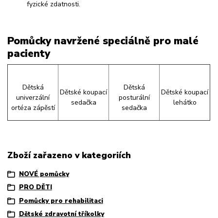
fyzické zdatnosti.
Pomůcky navržené speciálně pro malé
pacienty
Dětská
Dětská
Dětské koupací
Dětské koupací
univerzální
posturální
sedačka
lehátko
ortéza zápěstí
sedačka
Zboží zařazeno v kategoriích
NOVÉ pomůcky
PRO DĚTI
Pomůcky pro rehabilitaci
Dětské zdravotní tříkolky