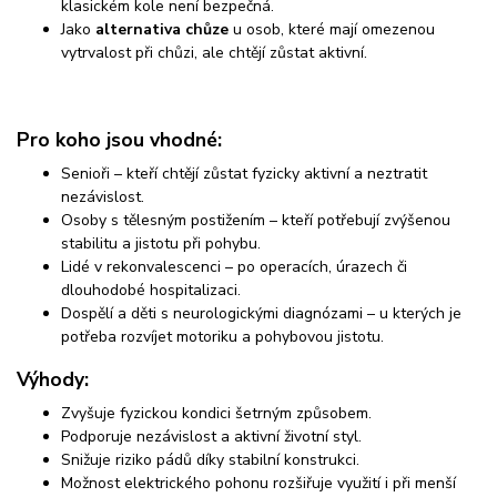
klasickém kole není bezpečná.
Jako
alternativa chůze
u osob, které mají omezenou
vytrvalost při chůzi, ale chtějí zůstat aktivní.
Pro koho jsou vhodné:
Senioři – kteří chtějí zůstat fyzicky aktivní a neztratit
nezávislost.
Osoby s tělesným postižením – kteří potřebují zvýšenou
stabilitu a jistotu při pohybu.
Lidé v rekonvalescenci – po operacích, úrazech či
dlouhodobé hospitalizaci.
Dospělí a děti s neurologickými diagnózami – u kterých je
potřeba rozvíjet motoriku a pohybovou jistotu.
Výhody:
Zvyšuje fyzickou kondici šetrným způsobem.
Podporuje nezávislost a aktivní životní styl.
Snižuje riziko pádů díky stabilní konstrukci.
Možnost elektrického pohonu rozšiřuje využití i při menší