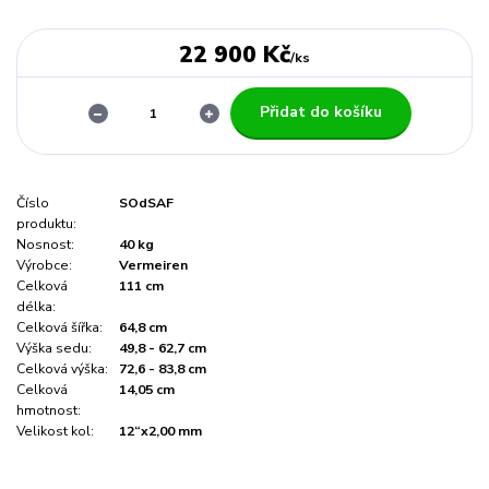
22 900 Kč
/
ks
Přidat do košíku
Číslo
SOdSAF
produktu:
Nosnost:
40 kg
Výrobce:
Vermeiren
Celková
111 cm
délka:
Celková šířka:
64,8 cm
Výška sedu:
49,8 - 62,7 cm
Celková výška:
72,6 - 83,8 cm
Celková
14,05 cm
hmotnost:
Velikost kol:
12“x2,00 mm