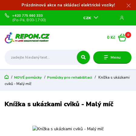
Prázdninová akce na skládací elektrické vozíky!
+420 775 660 333
CZK
(Po-Pá, 8:00-17:00)
0
0 Kč
Menu
NOVÉ pomůcky
Pomůcky pro rehabilitaci
Knížka s ukázkami
cviků - Malý míč
Knížka s ukázkami cviků - Malý míč