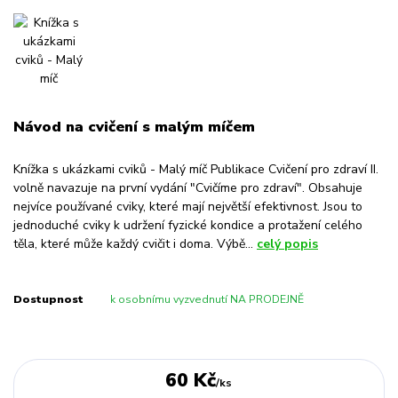
Návod na cvičení s malým míčem
Knížka s ukázkami cviků - Malý míč Publikace Cvičení pro zdraví II.
volně navazuje na první vydání "Cvičíme pro zdraví". Obsahuje
nejvíce používané cviky, které mají největší efektivnost. Jsou to
jednoduché cviky k udržení fyzické kondice a protažení celého
těla, které může každý cvičit i doma. Výbě...
celý popis
Dostupnost
k osobnímu vyzvednutí NA PRODEJNĚ
60 Kč
/
ks