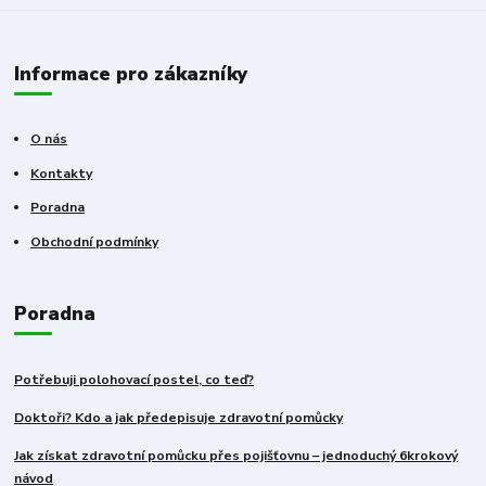
Informace pro zákazníky
O nás
Kontakty
Poradna
Obchodní podmínky
Poradna
Potřebuji polohovací postel, co teď?
Doktoři? Kdo a jak předepisuje zdravotní pomůcky
Jak získat zdravotní pomůcku přes pojišťovnu – jednoduchý 6krokový
návod