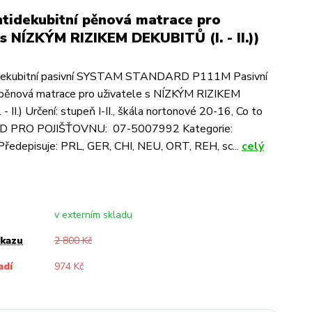
ntidekubitní pěnová matrace pro
 s NÍZKÝM RIZIKEM DEKUBITŮ (I. - II.))
idekubitní pasivní SYSTAM STANDARD P111M Pasivní
í pěnová matrace pro uživatele s NÍZKÝM RIZIKEM
 II.) Určení: stupeň I-II., škála nortonové 20-16, Co to
D PRO POJIŠŤOVNU: 07-5007992 Kategorie:
ředepisuje: PRL, GER, CHI, NEU, ORT, REH, sc...
celý
v externím skladu
ukazu
2 800 Kč
adí
974 Kč