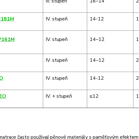
III. stupeň
16–14
2
 P181M
IV. stupeň
14-12
1
 P161M
IV. stupeň
14–12
1
IV. stupeň
14–12
2
EO
IV. stupeň
14-12
2
NEO
IV. + stupeň
≤12
1
 matrace často používají pěnové materiály s paměťovým efekte