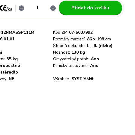
Kč
Přidat do košíku
/
ks
12NMASSP111M
Kód ZP:
07-5007992
6.01.01
Rozměry matrací:
86 x 198 cm
Stupeň dekubitu:
I. - II. (nízké)
í
Nosnost:
130 kg
ní:
35 kg
Omyvatelný potah:
Ano
propustné
Klinicky testováno:
Ano
stěradlo
vny:
NE
Výrobce:
SYST’AM®