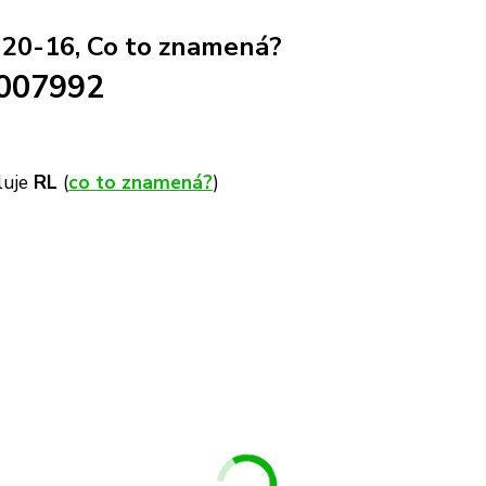
é 20-16, Co to znamená?
007992
luje
RL
(
co to znamená?
)