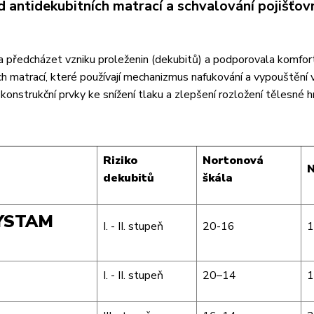
ed antidekubitních matrací a schvalování pojišťo
la předcházet vzniku proleženin (dekubitů) a podporovala komfor
ích matrací, které používají mechanizmus nafukování a vypouštění 
a konstrukční prvky ke snížení tlaku a zlepšení rozložení tělesné 
Riziko
Nortonová
N
dekubitů
škála
SYSTAM
I. - II. stupeň
20-16
1
I. - II. stupeň
20–14
1