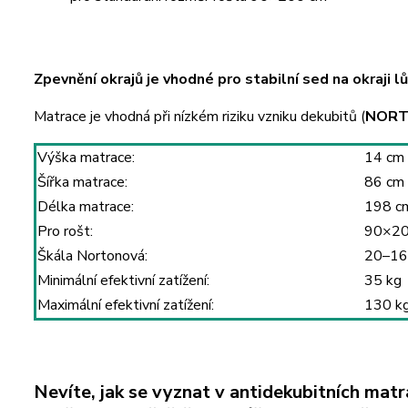
Zpevnění okrajů je vhodné pro stabilní sed na okraji lů
Matrace je vhodná při nízkém riziku vzniku dekubitů (
NORT
Výška matrace:
14 cm
Šířka matrace:
86 cm
Délka matrace:
198 c
Pro rošt:
90×20
Škála Nortonová:
20–16 
Minimální efektivní zatížení:
35 kg
Maximální efektivní zatížení:
130 k
Nevíte, jak se vyznat v antidekubitních matr