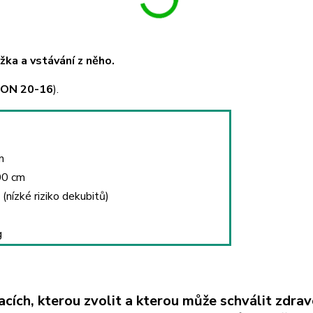
žka a vstávání z něho.
ON 20-16
).
m
0 cm
(nízké riziko dekubitů)
g
acích, kterou zvolit a kterou může schválit zdrav