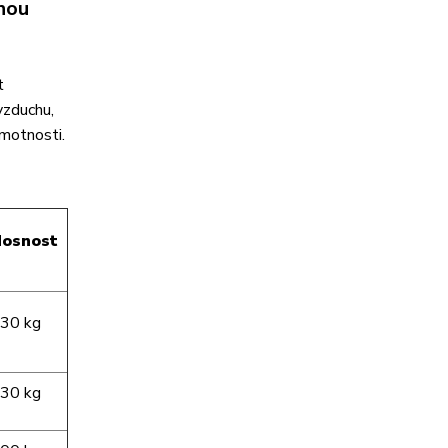
vnou
t
vzduchu,
hmotnosti.
osnost
30 kg
30 kg