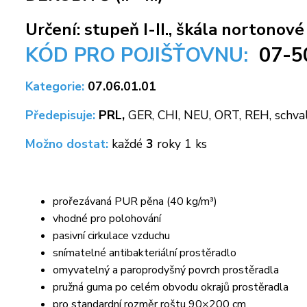
Určení: stupeň I-II., škála nortonov
KÓD PRO POJIŠŤOVNU:
07-
5
Kategorie:
07.06.01.01
Předepisuje:
PRL,
GER, CHI, NEU, ORT, REH, schva
Možno dostat:
každé
3
roky 1 ks
prořezávaná PUR pěna (40 kg/m³)
vhodné pro polohování
pasivní cirkulace vzduchu
snímatelné antibakteriální prostěradlo
omyvatelný a paroprodyšný povrch prostěradla
pružná guma po celém obvodu okrajů prostěradla
pro standardní rozměr roštu 90×200 cm