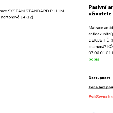
Pasivní a
uživatele
Matrace ant
antidekubitn
DEKUBITŮ (I. -
znamená? KÓ
07.06.01.01 P
popis
Dostupnost
Cena bez po
Pojišťovna hr