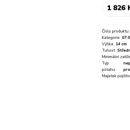
1 826 
Číslo produktu:
Kategorie:
07.0
Výška:
14 cm
Tuhost:
Středn
Minimální zatíže
Typ
ne
potahu:
pro
Majetek pojišťo