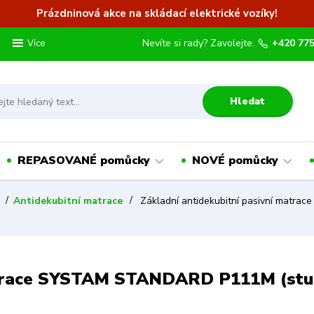
Prázdninová akce na skládací elektrické vozíky!
Nevíte si rady? Zavolejte.
+420 775
Více
Hledat
REPASOVANÉ pomůcky
NOVÉ pomůcky
Antidekubitní matrace
Základní antidekubitní pasivní matrac
atrace SYSTAM STANDARD P111M (stupeň