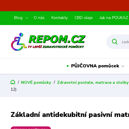
Blog
O nás
Kontakty
CBD oleje
Jak na POUKAZ
PŮJČOVNA pomůcek
NOVÉ pomůcky
Zdravotní postele, matrace a stolky
12)
Základní antidekubitní pasivní m