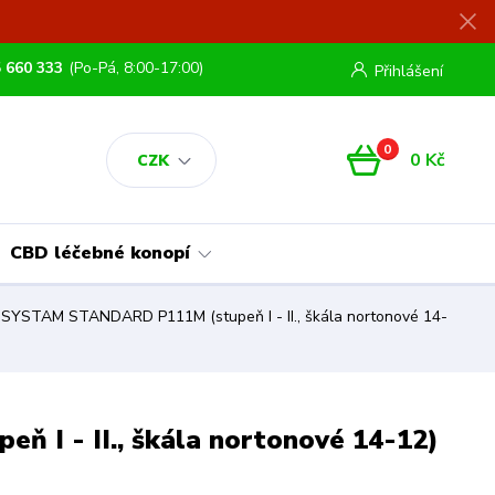
 660 333
(Po-Pá, 8:00-17:00)
Přihlášení
0
0 Kč
CZK
CBD léčebné konopí
e SYSTAM STANDARD P111M (stupeň I - II., škála nortonové 14-
 I - II., škála nortonové 14-12)