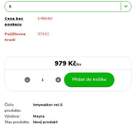
Cena bez
1 953 Kč
poukazu
Pojišťovna
974 Kč
hradí
979 Kč
/
ks
Přidat do košíku
Číslo
hmywalker vel.S
produktu:
Výrobce:
Meyra
Stav produktu:
Nový produkt