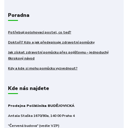
Poradna
Potřebuji polohovací postel, co teď?
Doktoři? Kdo a jak předepisuje zdravotní pomůcky
Jak získat zdravotní pomůcku přes pojišťovnu – jednoduchý
6krokový návod
Kdy a kde si mohu pomůcku vyzvednout?
Kde nás najdete
Prodejna Poliklinika BUDĚJOVICKÁ
Antala Staška 1670/80a, 140 00 Praha 4
"Červená budova" (vedle VZP)