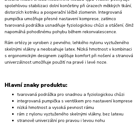
spolehlivou stabilizaci dolní končetiny při úrazech měkkých tkání,
distorzích kotníku a pooperační léčbě zlomenin. Integrovaná
pumpička umožňuje přesné nastavení komprese, zatímco
tvarovaná podrážka usnadňuje fyziologickou chůzi a otáčení, čímž
napomáhá pohodlnému pohybu během rekonvalescence.
Rám ortézy je vyroben z pevného, lehkého nylonu vyztuženého
skelnými vlákny a neobsahuje latex. Nízká hmotnost v kombinaci
s ergonomickým designem zajišťuje komfort při nošení a stranová
univerzálnost umožňuje použití na pravé i levé noze.
Hlavní znaky produktu:
tvarovaná podrážka pro snadnou a fyziologickou chůzi
integrovaná pumpička s ventilkem pro nastavení komprese
nízká hmotnost a vysoká pevnost rámu
rám z nylonu vyztuženého skelnými vlákny, bez latexu
stranově univerzální pro pravou i levou nohu