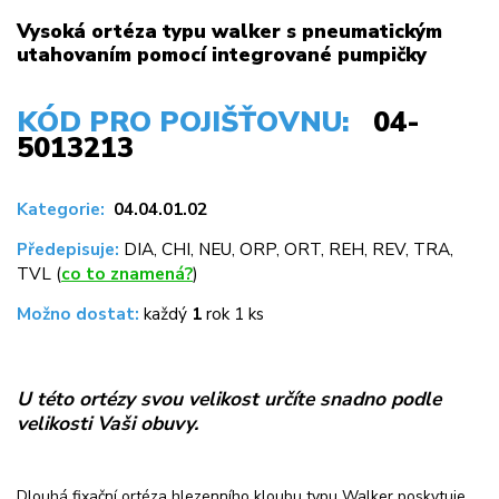
Vysoká ortéza typu walker s pneumatickým
utahovaním pomocí integrované pumpičky
KÓD PRO POJIŠŤOVNU:
04-
5013213
Kategorie:
04.04.01.02
Předepisuje:
DIA, CHI, NEU, ORP, ORT, REH, REV, TRA,
TVL (
co to znamená?
)
Možno dostat:
každý
1
rok 1 ks
U této ortézy svou velikost určíte snadno podle
velikosti Vaši obuvy.
Dlouhá fixační ortéza hlezenního kloubu typu Walker poskytuje