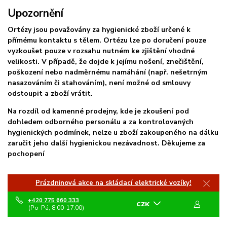
Upozornění
Ortézy jsou považovány za hygienické zboží určené k
přímému kontaktu s tělem.
Ortézu lze po doručení pouze
vyzkoušet pouze v rozsahu nutném ke zjištění vhodné
velikosti. V případě, že dojde k jejímu nošení, znečištění,
poškození nebo nadměrnému namáhání (např. nešetrným
nasazováním či stahováním), není možné od smlouvy
odstoupit a zboží vrátit.
Na rozdíl od kamenné prodejny, kde je zkoušení pod
dohledem odborného personálu a za kontrolovaných
hygienických podmínek, nelze u zboží zakoupeného na dálku
zaručit jeho další hygienickou nezávadnost. Děkujeme za
pochopení
Prázdninová akce na skládací elektrické vozíky!
+420 775 660 333
CZK
(Po-Pá, 8:00-17:00)