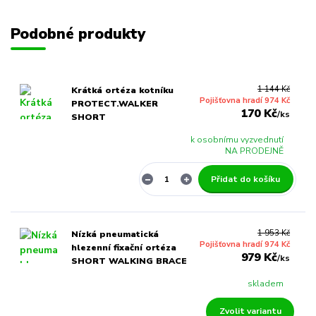
Podobné produkty
1 144 Kč
Krátká ortéza kotníku
Pojišťovna hradí 974 Kč
PROTECT.WALKER
170 Kč
/
ks
SHORT
k osobnímu vyzvednutí
NA PRODEJNĚ
Přidat do košíku
1 953 Kč
Nízká pneumatická
Pojišťovna hradí 974 Kč
hlezenní fixační ortéza
979 Kč
/
ks
SHORT WALKING BRACE
skladem
Zvolit variantu