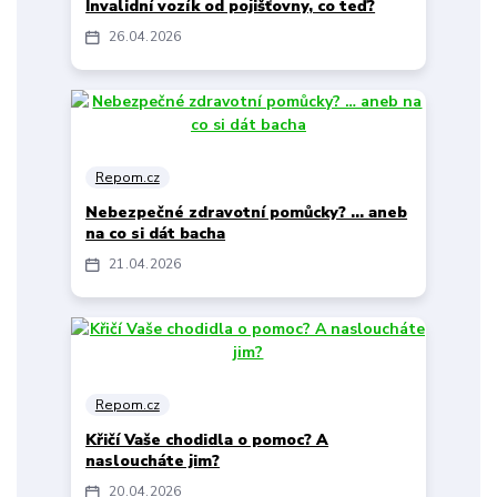
Invalidní vozík od pojišťovny, co teď?
26
04
2026
Repom.cz
Nebezpečné zdravotní pomůcky? … aneb
na co si dát bacha
21
04
2026
Repom.cz
Křičí Vaše chodidla o pomoc? A
nasloucháte jim?
20
04
2026