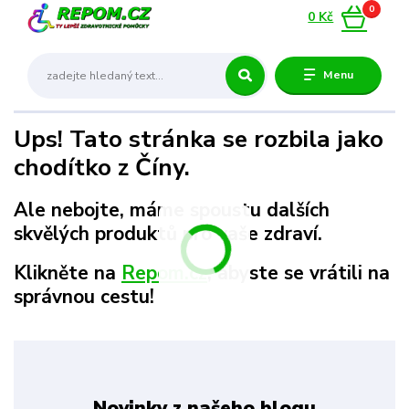
0
0 Kč
Menu
Ups! Tato stránka se rozbila jako
chodítko z Číny.
Ale nebojte, máme spoustu dalších
skvělých produktů pro vaše zdraví.
Klikněte na
Repom.cz
, abyste se vrátili na
správnou cestu!
Novinky z našeho blogu