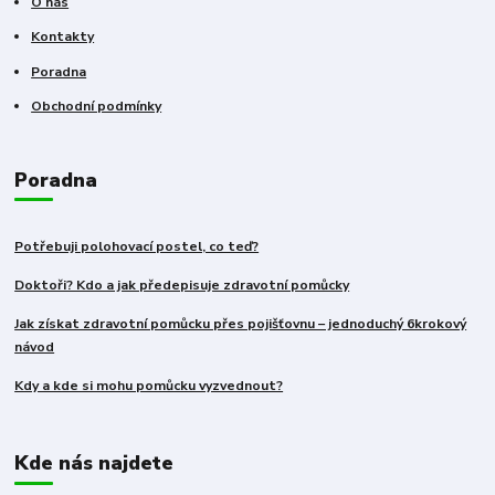
O nás
Kontakty
Poradna
Obchodní podmínky
Poradna
Potřebuji polohovací postel, co teď?
Doktoři? Kdo a jak předepisuje zdravotní pomůcky
Jak získat zdravotní pomůcku přes pojišťovnu – jednoduchý 6krokový
návod
Kdy a kde si mohu pomůcku vyzvednout?
Kde nás najdete