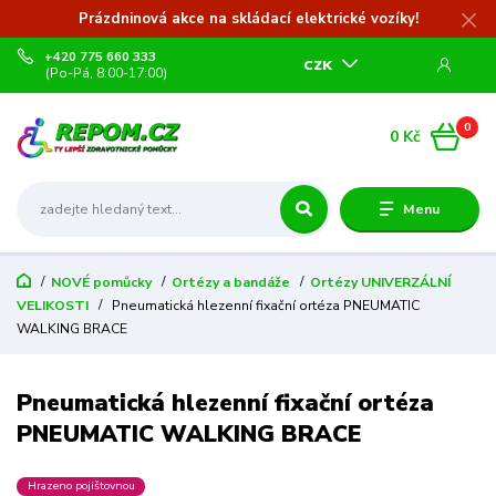
Prázdninová akce na skládací elektrické vozíky!
+420 775 660 333
CZK
(Po-Pá, 8:00-17:00)
0
0 Kč
Menu
NOVÉ pomůcky
Ortézy a bandáže
Ortézy UNIVERZÁLNÍ
VELIKOSTI
Pneumatická hlezenní fixační ortéza PNEUMATIC
WALKING BRACE
Pneumatická hlezenní fixační ortéza
PNEUMATIC WALKING BRACE
Hrazeno pojištovnou