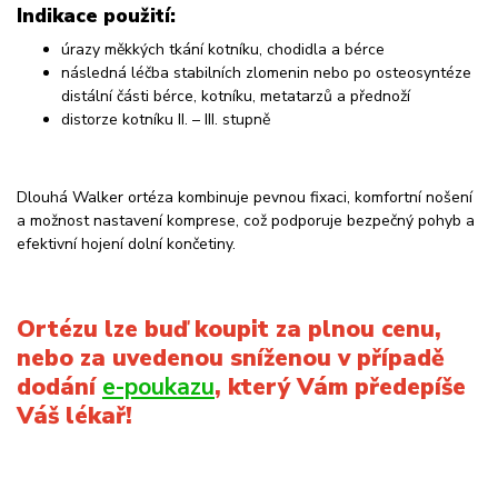
Indikace použití:
úrazy měkkých tkání kotníku, chodidla a bérce
následná léčba stabilních zlomenin nebo po osteosyntéze
distální části bérce, kotníku, metatarzů a přednoží
distorze kotníku II. – III. stupně
Dlouhá Walker ortéza kombinuje pevnou fixaci, komfortní nošení
a možnost nastavení komprese, což podporuje bezpečný pohyb a
efektivní hojení dolní končetiny.
Ortézu lze buď koupit za plnou cenu,
nebo za uvedenou sníženou v případě
dodání
e-poukazu
, který Vám předepíše
Váš lékař!