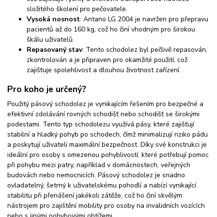
složitého školení pro pečovatele.
Vysoká nosnost
: Antano LG 2004 je navržen pro přepravu
pacientů až do 160 kg, což ho činí vhodným pro širokou
škálu uživatelů.
Repasovaný stav
: Tento schodolez byl pečlivě repasován,
zkontrolován a je připraven pro okamžité použití, což
zajišťuje spolehlivost a dlouhou životnost zařízení.
Pro koho je určený?
Použitý pásový schodolez je vynikajícím řešením pro bezpečné a
efektivní zdolávání rovných schodišť nebo schodišť se širokými
podestami. Tento typ schodolezu využívá pásy, které zajišťují
stabilní a hladký pohyb po schodech, čímž minimalizují riziko pádu
a poskytují uživateli maximální bezpečnost. Díky své konstrukci je
ideální pro osoby s omezenou pohyblivostí, které potřebují pomoc
při pohybu mezi patry, například v domácnostech, veřejných
budovách nebo nemocnicích. Pásový schodolez je snadno
ovladatelný, šetrný k uživatelskému pohodlí a nabízí vynikající
stabilitu při přenášení jakékoli zátěže, což ho činí skvělým
nástrojem pro zajištění mobility pro osoby na invalidních vozících
nebo s jinými pohybovými obtížemi.