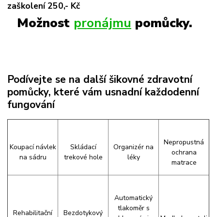
zaškolení 250,- Kč
Možnost
pronájmu
pomůcky.
Podívejte se na další šikovné zdravotní
pomůcky, které vám usnadní každodenní
fungování
Nepropustná
Koupací návlek
Skládací
Organizér na
ochrana
na sádru
trekové hole
léky
matrace
Automatický
tlakoměr s
Rehabilitační
Bezdotykový