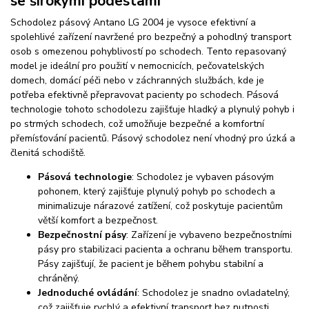
se širokými podestami
Schodolez pásový Antano LG 2004 je vysoce efektivní a
spolehlivé zařízení navržené pro bezpečný a pohodlný transport
osob s omezenou pohyblivostí po schodech. Tento repasovaný
model je ideální pro použití v nemocnicích, pečovatelských
domech, domácí péči nebo v záchranných službách, kde je
potřeba efektivně přepravovat pacienty po schodech. Pásová
technologie tohoto schodolezu zajišťuje hladký a plynulý pohyb i
po strmých schodech, což umožňuje bezpečné a komfortní
přemísťování pacientů. Pásový schodolez není vhodný pro úzká a
členitá schodiště.
Pásová technologie
: Schodolez je vybaven pásovým
pohonem, který zajišťuje plynulý pohyb po schodech a
minimalizuje nárazové zatížení, což poskytuje pacientům
větší komfort a bezpečnost.
Bezpečnostní pásy
: Zařízení je vybaveno bezpečnostními
pásy pro stabilizaci pacienta a ochranu během transportu.
Pásy zajišťují, že pacient je během pohybu stabilní a
chráněný.
Jednoduché ovládání
: Schodolez je snadno ovladatelný,
což zajišťuje rychlý a efektivní transport bez nutnosti