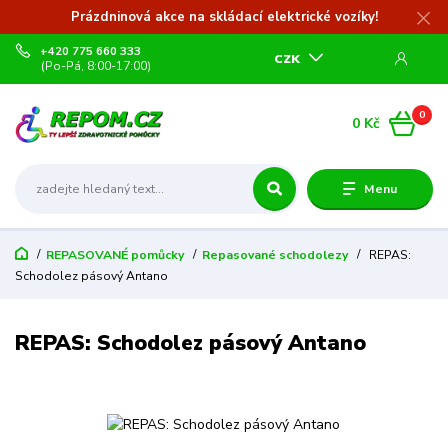
Prázdninová akce na skládací elektrické vozíky!
+420 775 660 333
CZK
(Po-Pá, 8:00-17:00)
0
0 Kč
Menu
REPASOVANÉ pomůcky
Repasované schodolezy
REPAS:
Schodolez pásový Antano
REPAS: Schodolez pásový Antano