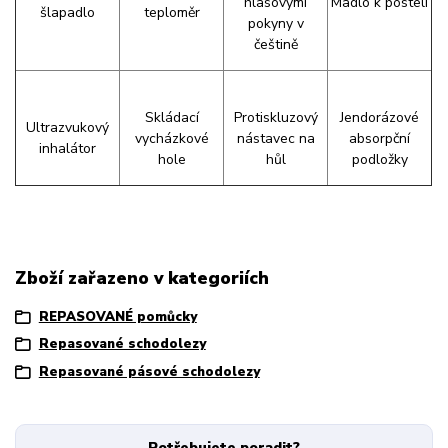
hlasovými
Madlo k posteli
šlapadlo
teploměr
pokyny v
češtině
Skládací
Protiskluzový
Jendorázové
Ultrazvukový
vycházkové
nástavec na
absorpční
inhalátor
hole
hůl
podložky
Zboží zařazeno v kategoriích
REPASOVANÉ pomůcky
Repasované schodolezy
Repasované pásové schodolezy
Potřebujete poradit?