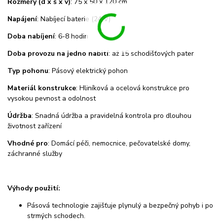
Rozměry (d x š x v)
: 75 x 50 x 120 cm
Napájení
: Nabíjecí baterie (24 V)
Doba nabíjení
: 6-8 hodin
Doba provozu na jedno nabití
: až 15 schodišťových pater
Typ pohonu
: Pásový elektrický pohon
Materiál konstrukce
: Hliníková a ocelová konstrukce pro
vysokou pevnost a odolnost
Údržba
: Snadná údržba a pravidelná kontrola pro dlouhou
životnost zařízení
Vhodné pro
: Domácí péči, nemocnice, pečovatelské domy,
záchranné služby
Výhody použití:
Pásová technologie zajišťuje plynulý a bezpečný pohyb i po
strmých schodech.