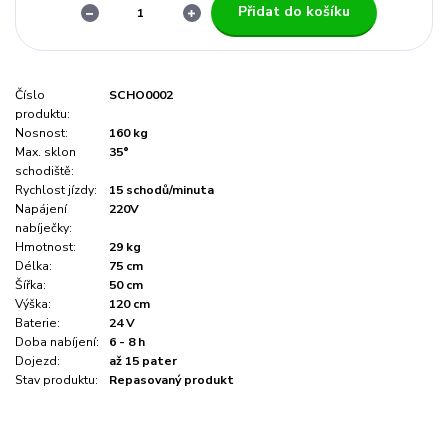
Přidat do košíku
Číslo
SCHO0002
produktu:
Nosnost:
160 kg
Max. sklon
35°
schodiště:
Rychlost jízdy:
15 schodů/minuta
Napájení
220V
nabíječky:
Hmotnost:
29 kg
Délka:
75 cm
Šířka:
50 cm
Výška:
120 cm
Baterie:
24 V
Doba nabíjení:
6 - 8 h
Dojezd:
až 15 pater
Stav produktu:
Repasovaný produkt