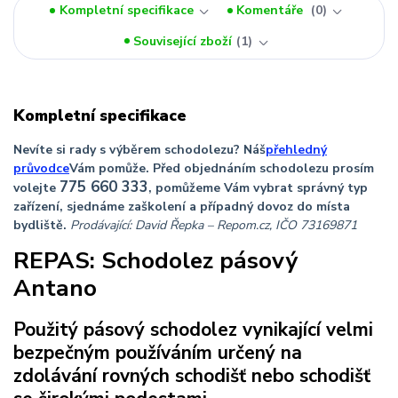
Kompletní specifikace
Komentáře
0
Související zboží
1
Kompletní specifikace
Nevíte si rady s výběrem schodolezu?
N
áš
přehledný
průvodce
Vám pomůže. Před objednáním schodolezu prosím
775 660 333
volejte
, pomůžeme Vám vybrat správný typ
zařízení, sjednáme zaškolení a případný dovoz do místa
bydliště.
Prodávající: David Řepka – Repom.cz, IČO
73169871
REPAS: Schodolez pásový
Antano
Použitý pásový schodolez vynikající velmi
bezpečným používáním určený na
zdolávání rovných schodišť nebo schodišť