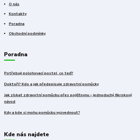
O nás
Kontakty
Poradna
Obchodní podmínky
Poradna
Potřebuji polohovací postel, co teď?
Doktoři? Kdo a jak předepisuje zdravotní pomůcky
Jak získat zdravotní pomůcku přes pojišťovnu – jednoduchý 6krokový
návod
Kdy a kde si mohu pomůcku vyzvednout?
Kde nás najdete