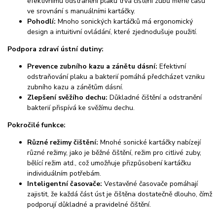
efektivnímu odstranění plaku trvá čištění zubů méně času
ve srovnání s manuálními kartáčky.
Pohodlí:
Mnoho sonických kartáčků má ergonomický
design a intuitivní ovládání, které zjednodušuje použití.
Podpora zdraví ústní dutiny:
Prevence zubního kazu a zánětu dásní:
Efektivní
odstraňování plaku a bakterií pomáhá předcházet vzniku
zubního kazu a zánětům dásní.
Zlepšení svěžího dechu:
Důkladné čištění a odstranění
bakterií přispívá ke svěžímu dechu.
Pokročilé funkce:
Různé režimy čištění:
Mnohé sonické kartáčky nabízejí
různé režimy, jako je běžné čištění, režim pro citlivé zuby,
bělící režim atd., což umožňuje přizpůsobení kartáčku
individuálním potřebám.
Inteligentní časovače:
Vestavěné časovače pomáhají
zajistit, že každá část úst je čištěna dostatečně dlouho, čímž
podporují důkladné a pravidelné čištění.