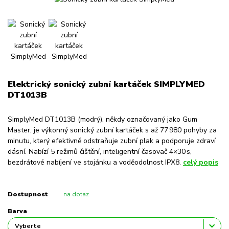
Elektrický sonický zubní kartáček SIMPLYMED
DT1013B
SimplyMed DT1013B (modrý), někdy označovaný jako Gum
Master, je výkonný sonický zubní kartáček s až 77 980 pohyby za
minutu, který efektivně odstraňuje zubní plak a podporuje zdraví
dásní. Nabízí 5 režimů čištění, inteligentní časovač 4×30 s,
bezdrátové nabíjení ve stojánku a voděodolnost IPX8.
celý popis
Dostupnost
na dotaz
Barva