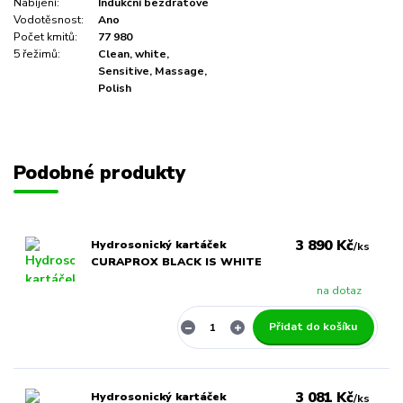
Nabíjení:
Indukční bezdrátové
Vodotěsnost:
Ano
Počet kmitů:
77 980
5 řežimů:
Clean, white,
Sensitive, Massage,
Polish
Podobné produkty
3 890 Kč
Hydrosonický kartáček
/
ks
CURAPROX BLACK IS WHITE
na dotaz
Přidat do košíku
3 081 Kč
Hydrosonický kartáček
/
ks