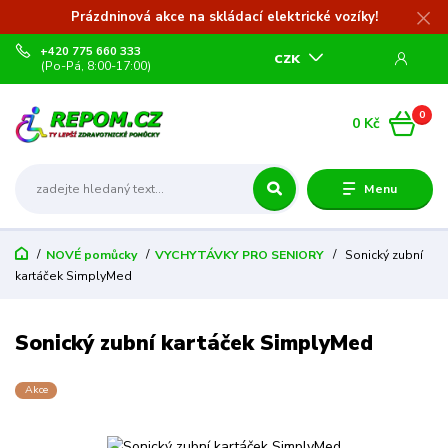
Prázdninová akce na skládací elektrické vozíky!
+420 775 660 333
CZK
(Po-Pá, 8:00-17:00)
0
0 Kč
Menu
NOVÉ pomůcky
VYCHYTÁVKY PRO SENIORY
Sonický zubní
kartáček SimplyMed
Sonický zubní kartáček SimplyMed
Akce