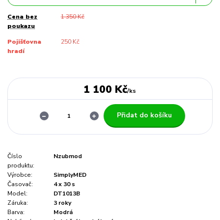
Cena bez
1 350 Kč
poukazu
Pojišťovna
250 Kč
hradí
1 100 Kč
/
ks
Přidat do košíku
Číslo
Nzubmod
produktu:
Výrobce:
SimplyMED
Časovač:
4 x 30 s
Model:
DT1013B
Záruka:
3 roky
Barva:
Modrá