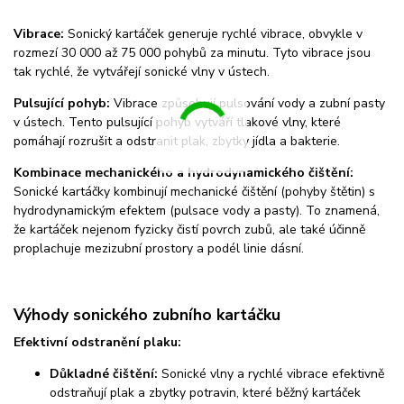
Vibrace:
Sonický kartáček generuje rychlé vibrace, obvykle v
rozmezí 30 000 až 75 000 pohybů za minutu. Tyto vibrace jsou
tak rychlé, že vytvářejí sonické vlny v ústech.
Pulsující pohyb:
Vibrace způsobují pulsování vody a zubní pasty
v ústech. Tento pulsující pohyb vytváří tlakové vlny, které
pomáhají rozrušit a odstranit plak, zbytky jídla a bakterie.
Kombinace mechanického a hydrodynamického čištění:
Sonické kartáčky kombinují mechanické čištění (pohyby štětin) s
hydrodynamickým efektem (pulsace vody a pasty). To znamená,
že kartáček nejenom fyzicky čistí povrch zubů, ale také účinně
proplachuje mezizubní prostory a podél linie dásní.
Výhody sonického zubního kartáčku
Efektivní odstranění plaku:
Důkladné čištění:
Sonické vlny a rychlé vibrace efektivně
odstraňují plak a zbytky potravin, které běžný kartáček