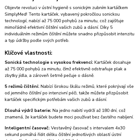
Objevte revoluci v ústní hygieně s sonickým zubním kartáčkem
SimplyMed! Tento kartáček, vybavený pokročilou sonickou
technologií, nabízí až 75 000 pohybů za minutu, což zajišťuje
mimořádně efektivní čištění vašich zubů a dásní. Díky 5
individuálním režimům čištění můžete snadno přizpůsobit intenzitu
a typ údržby podle svých potřeb.
Klíčové vlastnosti:
Sonická technologie s vysokou frekvencí:
Kartáček dosahuje
až 75 000 pohybů za minutu, čímž efektivně odstraňuje plak a
zbytky jídla, a zároveň šetrně pečuje o dásně.
5 režimů čištění:
Nabízí širokou škálu režimů, které pokrývají vše
od jemného čištění po intenzivní péči, takže můžete přizpůsobit
kartáček specifickým potřebám vašich zubů a dásní.
Dlouhá výdrž baterie:
Na jedno nabití vydrží až 180 dní, což
znamená, že kartáček budete moci používat bez častého nabíjení.
Inteligentní časovač:
Vestavěný časovač s intervalem 4x30
sekund pomáhá řídit délku čištění jednotlivých oblastí ústní