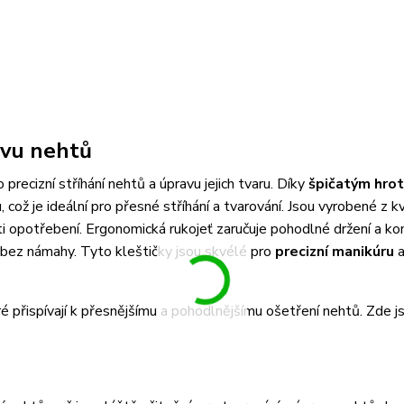
avu nehtů
precizní stříhání nehtů a úpravu jejich tvaru. Díky
špičatým hro
ož je ideální pro přesné stříhání a tvarování. Jsou vyrobené z kv
ti opotřebení. Ergonomická rukojeť zaručuje pohodlné držení a kon
 bez námahy. Tyto kleštičky jsou skvélé pro
precizní manikúru
é přispívají k přesnějšímu a pohodlnějšímu ošetření nehtů. Zde js