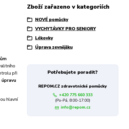
Zboží zařazeno v kategoriích
NOVÉ pomůcky
VYCHYTÁVKY PRO SENIORY
Lékovky
Úprava zevnějšku
tům
alitního
Potřebujete poradit?
trolu při
a
úpravu
REPOM.CZ zdravotnické pomůcky
+420 775 660 333
ou hlavní
(Po-Pá, 8:00-17:00)
info@repom.cz