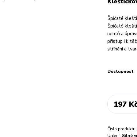
Kleštičko
Špičaté klešt
Špičaté klešti
nehtů a úprav
přístup i k t
stříhání a tvar
Dostupnost
197 K
Číslo produktu:
Určení:
Silné v