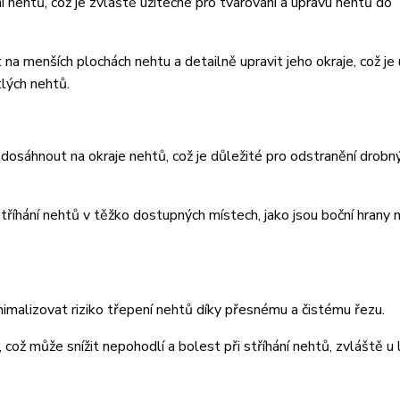
ní nehtů, což je zvláště užitečné pro tvarování a úpravu nehtů do
 na menších plochách nehtu a detailně upravit jeho okraje, což je
tlých nehtů.
 dosáhnout na okraje nehtů, což je důležité pro odstranění drobn
 stříhání nehtů v těžko dostupných místech, jako jsou boční hrany 
nimalizovat riziko třepení nehtů díky přesnému a čistému řezu.
což může snížit nepohodlí a bolest při stříhání nehtů, zvláště u l