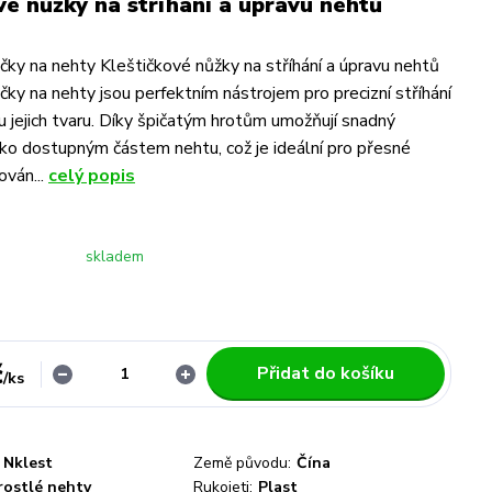
vé nůžky na stříhání a úpravu nehtů
ičky na nehty Kleštičkové nůžky na stříhání a úpravu nehtů
čky na nehty jsou perfektním nástrojem pro precizní stříhání
u jejich tvaru. Díky špičatým hrotům umožňují snadný
ěžko dostupným částem nehtu, což je ideální pro přesné
ován...
celý popis
skladem
č
Přidat do košíku
/
ks
Nklest
Země původu:
Čína
rostlé nehty
Rukojeti:
Plast