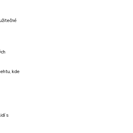
 užitečné
ých
nehtu, kde
idí s