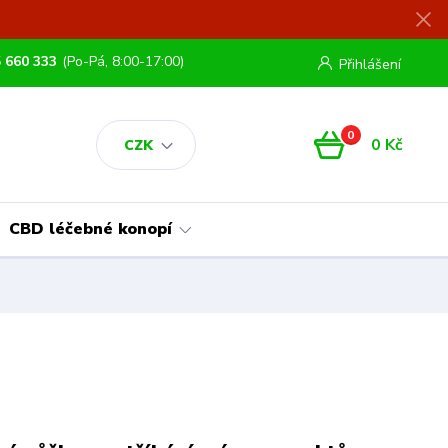
 660 333
(Po-Pá, 8:00-17:00)
Přihlášení
0
0 Kč
CZK
CBD léčebné konopí