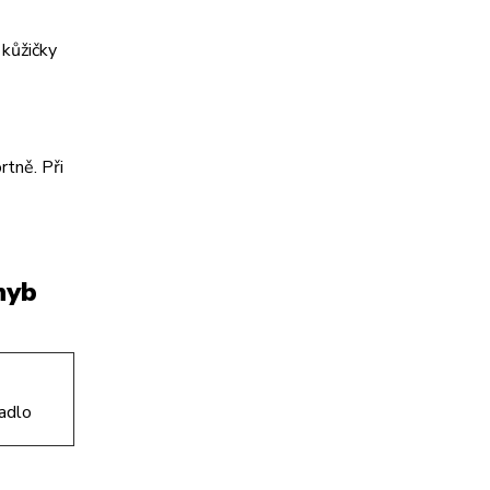
 kůžičky
rtně. Při
hyb
padlo