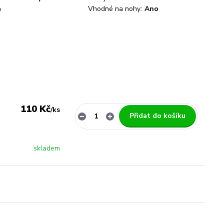
a
Vhodné na nohy:
Ano
110 Kč
/
ks
Přidat do košíku
skladem