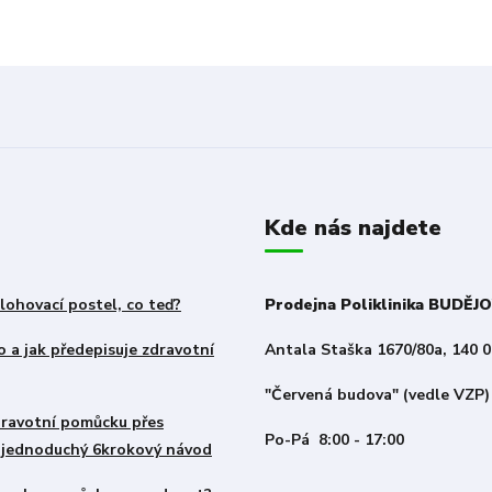
Kde nás najdete
lohovací postel, co teď?
Prodejna Poliklinika BUDĚJ
 a jak předepisuje zdravotní
Antala Staška 1670/80a, 140 0
"Červená budova" (vedle VZP)
zdravotní pomůcku přes
Po-Pá 8:00 - 17:00
– jednoduchý 6krokový návod