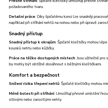
Přesné stříhání
: Špičaté kleštičky umožňují přesné stříhá
požadovaného tvaru.
Detailní práce
: Díky špičatému konci lze snadněji pracovat
například při stříhání nehtů na nohou nebo při úpravě zaros
Snadný přístup
Snadný přístup k okrajům
: Špičaté kleštičky mohou lépe
kousků nehtu nebo kůžičky.
Práce na těžko dostupných místech
: Jsou užitečné pro
by mohly být obtížné dosáhnout s běžnými kleštičkami.
Komfort a bezpečnost
Snížení rizika třepení nehtů
: Špičaté kleštičky mohou mi
Méně bolesti při stříhání
: Umožňují přesné umístění řezu, 
citlivými nebo zarostlými nehty.