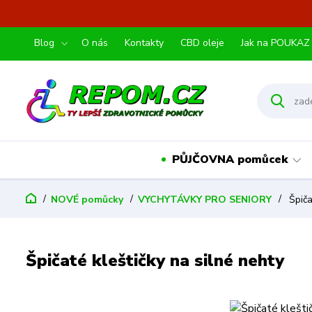
Blog
O nás
Kontakty
CBD oleje
Jak na POUKAZ
PŮJČOVNA pomůcek
NOVÉ pomůcky
VYCHYTÁVKY PRO SENIORY
Špiča
Špičaté kleštičky na silné nehty