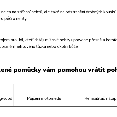
 nejen na stříhání nehtů, ale také na odstranění drobných kousků
ro péči o nehty.
jem pro lidi, kteří chtějí mít své nehty upravené přesně a komfo
k poranění nehtového lůžka nebo okolní kůže.
olené pomůcky vám pomohou vrátit po
egwood
Půjčení motomedu
Rehabilitační šla