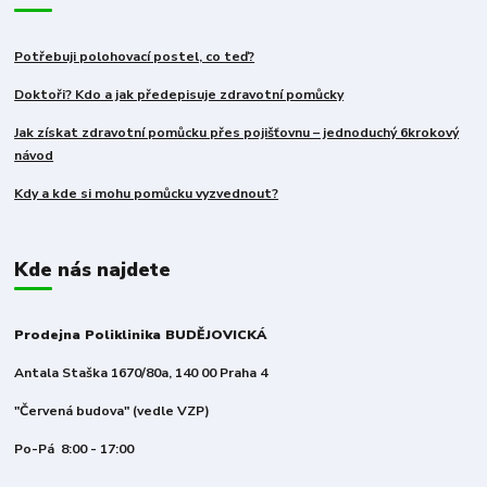
Potřebuji polohovací postel, co teď?
Doktoři? Kdo a jak předepisuje zdravotní pomůcky
Jak získat zdravotní pomůcku přes pojišťovnu – jednoduchý 6krokový
návod
Kdy a kde si mohu pomůcku vyzvednout?
Kde nás najdete
Prodejna Poliklinika BUDĚJOVICKÁ
Antala Staška 1670/80a, 140 00 Praha 4
"Červená budova" (vedle VZP)
Po-Pá 8:00 - 17:00