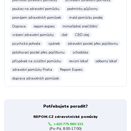
prémiové zdravotní pomůcky
schválení zdravotní pomůcky
poukaz na zdravotní pomůcku
podmínky půjčovny
pronájem zdravotních pomůcek
malé pomůcky prodej
Doprava
repom expres
mimořádné znečištění
vrácení zdravotní pomůcky
cbd
CBD olej
psychická pohoda
spánek
zdravotní postel přes pojišťovnu
polohovací postel přes pojišťovnu
schodolez
příspěvek na zvláštní pomůcku
revizní lékař
odborný lékař
zdravotní pomůcky Praha
Repom Expres
doprava zdravotních pomůcek
Potřebujete poradit?
REPOM.CZ zdravotnické pomůcky
+420 775 660 333
(Po-Pá, 8:00-17:00)