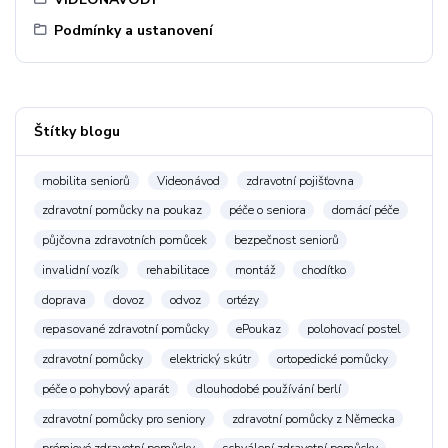
Podmínky a ustanovení
Štítky blogu
mobilita seniorů
Videonávod
zdravotní pojišťovna
zdravotní pomůcky na poukaz
péče o seniora
domácí péče
půjčovna zdravotních pomůcek
bezpečnost seniorů
invalidní vozík
rehabilitace
montáž
chodítko
doprava
dovoz
odvoz
ortézy
repasované zdravotní pomůcky
ePoukaz
polohovací postel
zdravotní pomůcky
elektrický skútr
ortopedické pomůcky
péče o pohybový aparát
dlouhodobé používání berlí
zdravotní pomůcky pro seniory
zdravotní pomůcky z Německa