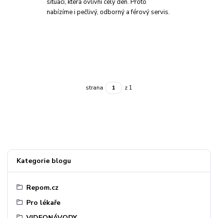
situaci, která ovlivní celý den. Proto
nabízíme i pečlivý, odborný a férový servis.
strana
z 1
Kategorie blogu
Repom.cz
Pro lékaře
VIDEONÁVODY