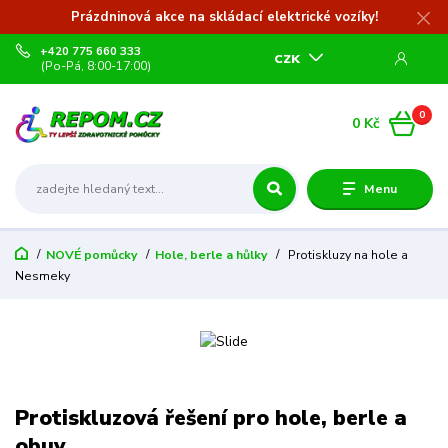
Prázdninová akce na skládací elektrické vozíky!
+420 775 660 333
CZK
(Po-Pá, 8:00-17:00)
0
0 Kč
Menu
NOVÉ pomůcky
Hole, berle a hůlky
Protiskluzy na hole a
Nesmeky
Protiskluzová řešení pro hole, berle a
obuv