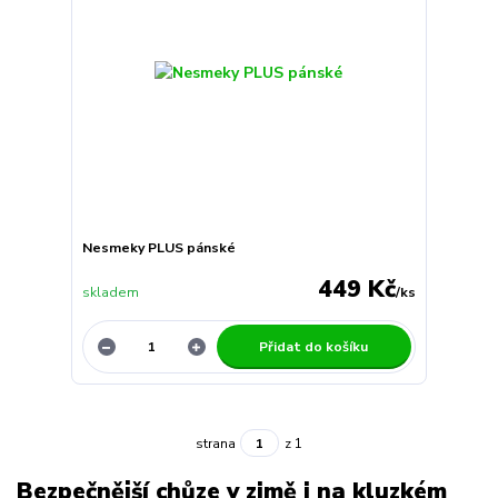
Nesmeky PLUS pánské
449 Kč
skladem
/
ks
Přidat do košíku
strana
z 1
Bezpečnější chůze v zimě i na kluzkém