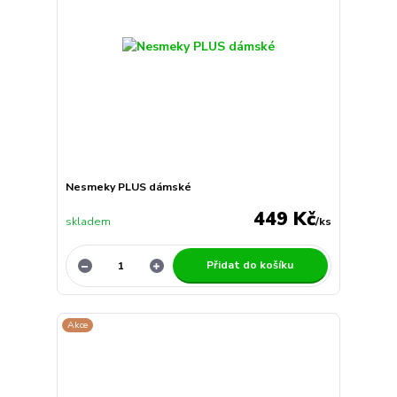
Nesmeky PLUS dámské
449 Kč
skladem
/
ks
Přidat do košíku
Akce