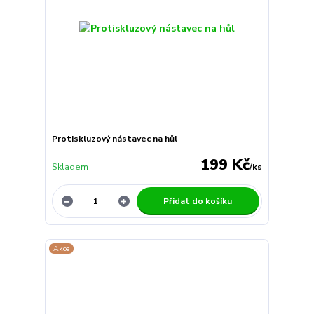
Protiskluzový nástavec na hůl
199 Kč
Skladem
/
ks
Přidat do košíku
Akce