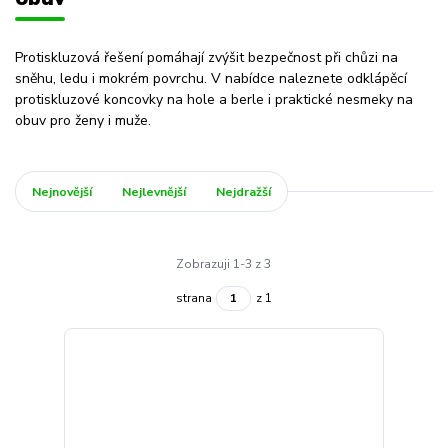
Protiskluzová řešení pomáhají zvýšit bezpečnost při chůzi na
sněhu, ledu i mokrém povrchu. V nabídce naleznete odklápěcí
protiskluzové koncovky na hole a berle i praktické nesmeky na
obuv pro ženy i muže.
Nejnovější
Nejlevnější
Nejdražší
Zobrazuji 1-3 z 3
strana
z 1