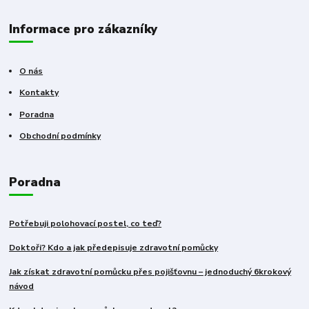
Informace pro zákazníky
O nás
Kontakty
Poradna
Obchodní podmínky
Poradna
Potřebuji polohovací postel, co teď?
Doktoři? Kdo a jak předepisuje zdravotní pomůcky
Jak získat zdravotní pomůcku přes pojišťovnu – jednoduchý 6krokový
návod