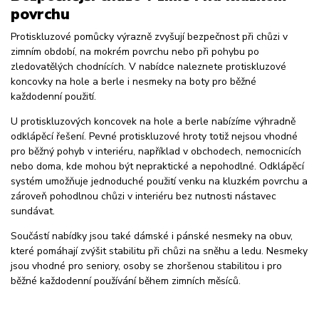
povrchu
Protiskluzové pomůcky výrazně zvyšují bezpečnost při chůzi v
zimním období, na mokrém povrchu nebo při pohybu po
zledovatělých chodnících. V nabídce naleznete protiskluzové
koncovky na hole a berle i nesmeky na boty pro běžné
každodenní použití.
U protiskluzových koncovek na hole a berle nabízíme výhradně
odklápěcí řešení. Pevné protiskluzové hroty totiž nejsou vhodné
pro běžný pohyb v interiéru, například v obchodech, nemocnicích
nebo doma, kde mohou být nepraktické a nepohodlné. Odklápěcí
systém umožňuje jednoduché použití venku na kluzkém povrchu a
zároveň pohodlnou chůzi v interiéru bez nutnosti nástavec
sundávat.
Součástí nabídky jsou také dámské i pánské nesmeky na obuv,
které pomáhají zvýšit stabilitu při chůzi na sněhu a ledu. Nesmeky
jsou vhodné pro seniory, osoby se zhoršenou stabilitou i pro
běžné každodenní používání během zimních měsíců.