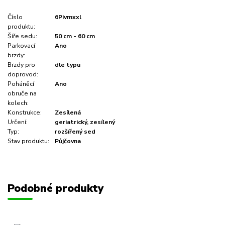
Číslo
6Pivmxxl
produktu:
Šíře sedu:
50 cm - 60 cm
Parkovací
Ano
brzdy:
Brzdy pro
dle typu
doprovod:
Poháněcí
Ano
obruče na
kolech:
Konstrukce:
Zesílená
Určení:
geriatrický, zesílený
Typ:
rozšířený sed
Stav produktu:
Půjčovna
Podobné produkty