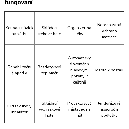
fungování
Nepropustná
Koupací návlek
Skládací
Organizér na
ochrana
na sádru
trekové hole
léky
matrace
Automatický
tlakoměr s
Rehabilitační
Bezdotykový
hlasovými
Madlo k posteli
šlapadlo
teploměr
pokyny v
češtině
Skládací
Protiskluzový
Jendorázové
Ultrazvukový
vycházkové
nástavec na
absorpční
inhalátor
hole
hůl
podložky