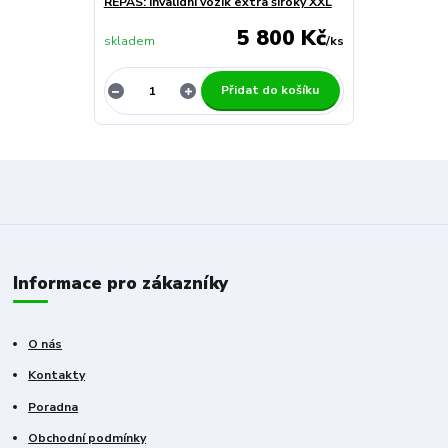
REPAS: Invalidní vozík extra široký XXL
5 800 Kč
skladem
/
ks
Přidat do košíku
Informace pro zákazníky
O nás
Kontakty
Poradna
Obchodní podmínky