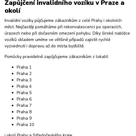
Zapůjčení invalidního vozíku v Praze a
okolí
Invalidní vozíky půjčujeme zákazníkům z celé Prahy i okolních
měst. Nejčastěji pomáháme při rekonvalescenci po operacích,
úrazech nebo při dočasném omezení pohybu. Díky široké nabídce
vozíků skladem umíme ve většině případů zajistit rychlé
vyzvednutí i dopravu až do místa bydliště.
Pomůcky pravidelně zapůjčujeme zákazníkům z lokalit:
Praha 1
Praha 2
Praha 3
Praha 4
Praha 5
Praha 6
Praha 7
Praha 8
Praha 9
Praha 10
i okolí Prahy a Středočeského kraje.