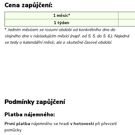
Cena zapůjčení:
1 měsíc*
1 týden
*
Jedním měsícem se rozumí období od konkrétního dne do
stejného dne v následujícím měsíci (např. od 5. 5. do 5. 6.). Nejedná
se tedy o kalendářní měsíc, ale o skutečné časové období.
Podmínky zapůjčení
Platba nájemného:
První platba
nájemného se hradí
v hotovosti
při převzetí
pomůcky.