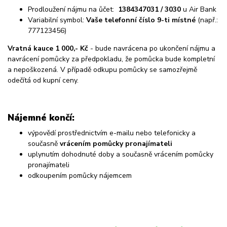
Prodloužení nájmu na ůčet:
1384347031 / 3030
u Air Bank
Variabilní symbol:
Vaše telefonní číslo 9-ti místné
(např.:
777123456)
Vratná kauce 1 000,- Kč
- bude navrácena po ukončení nájmu a
navrácení pomůcky za předpokladu, že pomůcka bude kompletní
a nepoškozená. V případě odkupu pomůcky se samozřejmě
odečítá od kupní ceny.
Nájemné končí:
výpovědí prostřednictvím e-mailu nebo telefonicky a
současně
vrácením pomůcky pronajímateli
uplynutím dohodnuté doby a současně vrácením pomůcky
pronajímateli
odkoupením pomůcky nájemcem