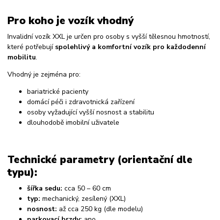
Pro koho je vozík vhodný
Invalidní vozík XXL je určen pro osoby s vyšší tělesnou hmotností,
které potřebují
spolehlivý a komfortní vozík pro každodenní
mobilitu
.
Vhodný je zejména pro:
bariatrické pacienty
domácí péči i zdravotnická zařízení
osoby vyžadující vyšší nosnost a stabilitu
dlouhodobě imobilní uživatele
Technické parametry (orientační dle
typu):
šířka sedu:
cca 50 – 60 cm
typ:
mechanický, zesílený (XXL)
nosnost:
až cca 250 kg (dle modelu)
parkovací brzdy:
ano