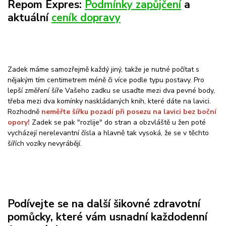
Repom Expres:
Podmínky zapůjčení
a
aktuální
ceník dopravy
Zadek máme samozřejmě každý jiný, takže je nutné počítat s
nějakým tím centimetrem méně či více podle typu postavy. Pro
lepší změření šíře Vašeho zadku se usaďte mezi dva pevné body,
třeba mezi dva komínky naskládaných knih, které dáte na lavici.
Rozhodně
neměřte šířku pozadí při posezu na lavici bez boční
opory!
Zadek se pak "rozlije" do stran a obzvláště u žen poté
vycházejí nerelevantní čísla a hlavně tak vysoká, že se v těchto
šířích vozíky nevyrábějí.
Podívejte se na další šikovné zdravotní
pomůcky, které vám usnadní každodenní