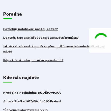
Poradna
Potřebuji polohovací postel, co teď?
Doktoři? Kdo a jak předepisuje zdravotní pomůcky
Jak získat zdravotní pomůcku přes pojišťovnu – jednoduchý 6krokový
návod
Kdy a kde si mohu pomůcku vyzvednout?
Kde nás najdete
Prodejna Poliklinika BUDĚJOVICKÁ
Antala Staška 1670/80a, 140 00 Praha 4
"Červená budova" (vedle VZP)