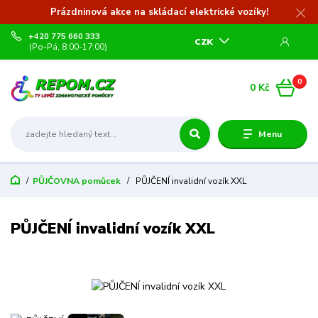
Prázdninová akce na skládací elektrické vozíky!
+420 775 660 333
CZK
(Po-Pá, 8:00-17:00)
0
0 Kč
Menu
PŮJČOVNA pomůcek
PŮJČENÍ invalidní vozík XXL
PŮJČENÍ invalidní vozík XXL