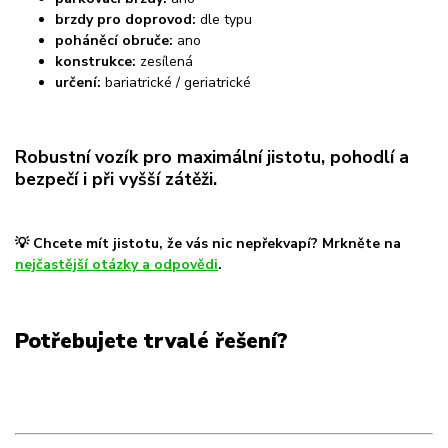
brzdy pro doprovod:
dle typu
poháněcí obruče:
ano
konstrukce:
zesílená
určení:
bariatrické / geriatrické
Robustní vozík pro maximální jistotu, pohodlí a
bezpečí i při vyšší zátěži.
💡
Chcete mít jistotu, že vás nic nepřekvapí? Mrkněte na
nejčastější otázky a odpovědi
.
Potřebujete trvalé řešení?