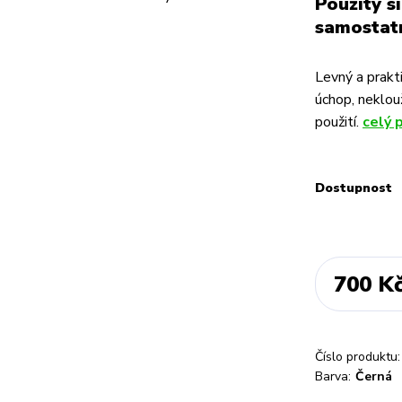
Použitý s
samostat
Levný a prakti
úchop, neklou
použití.
celý 
Dostupnost
700 K
Číslo produktu:
Barva:
Černá