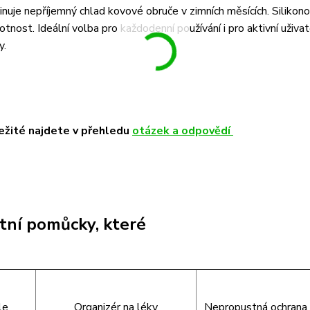
minuje nepříjemný chlad kovové obruče v zimních měsících. Silikon
otnost. Ideální volba pro každodenní používání i pro aktivní uživa
y.
ležité najdete v přehledu
otázek a odpovědí
otní pomůcky, které
le
Organizér na léky
Nepropustná ochrana