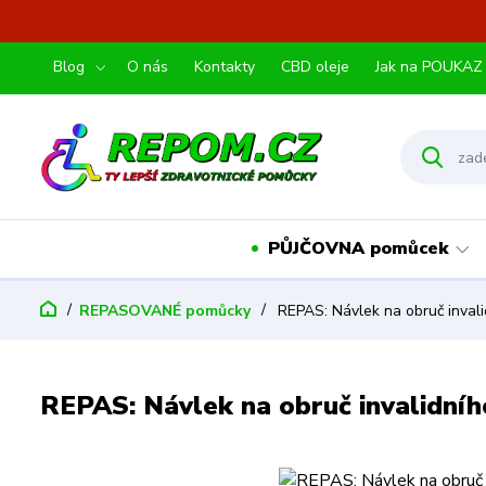
Blog
O nás
Kontakty
CBD oleje
Jak na POUKAZ
PŮJČOVNA pomůcek
REPASOVANÉ pomůcky
REPAS: Návlek na obruč invali
REPAS: Návlek na obruč invalidníh