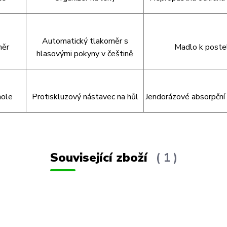
Automatický tlakoměr s
měr
Madlo k postel
hlasovými pokyny v češtině
hole
Protiskluzový nástavec na hůl
Jendorázové absorpční
Související zboží
1