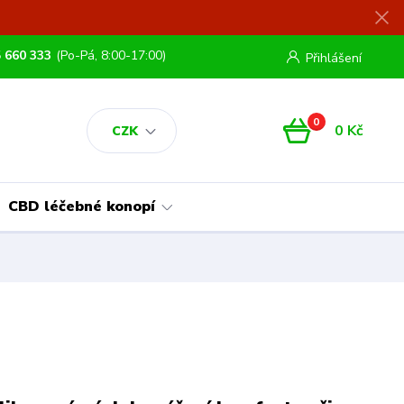
 660 333
(Po-Pá, 8:00-17:00)
Přihlášení
0
0 Kč
CZK
CBD léčebné konopí