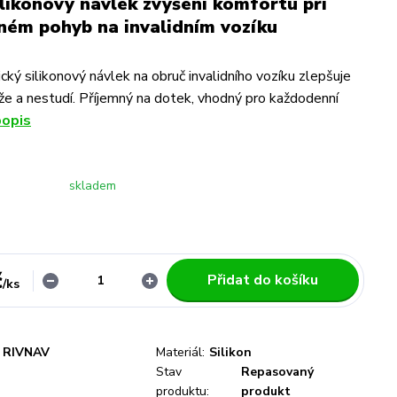
ilikonový návlek zvýšení komfortu při
ném pohyb na invalidním vozíku
cký silikonový návlek na obruč invalidního vozíku zlepšuje
že a nestudí. Příjemný na dotek, vhodný pro každodenní
popis
skladem
č
Přidat do košíku
/
ks
RIVNAV
Materiál:
Silikon
Stav
Repasovaný
produktu:
produkt