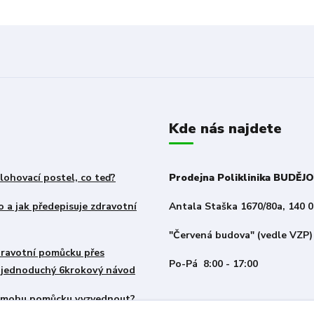
Kde nás najdete
lohovací postel, co teď?
Prodejna Poliklinika BUDĚJ
 a jak předepisuje zdravotní
Antala Staška 1670/80a, 140 0
"Červená budova" (vedle VZP)
zdravotní pomůcku přes
Po-Pá 8:00 - 17:00
– jednoduchý 6krokový návod
i mohu pomůcku vyzvednout?