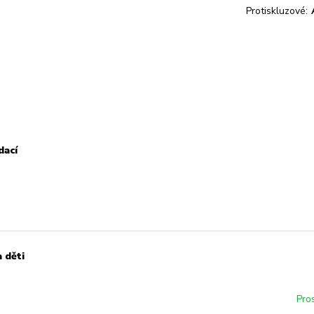
Protiskluzové:
dací
a děti
Pro