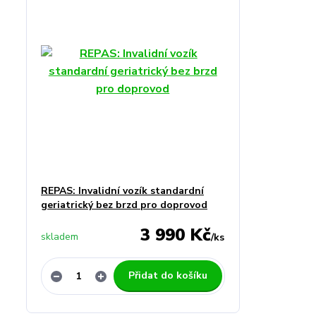
REPAS: Invalidní vozík standardní
geriatrický bez brzd pro doprovod
3 990 Kč
skladem
/
ks
Přidat do košíku