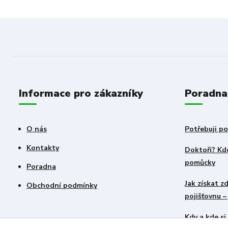
Informace pro zákazníky
Poradna
O nás
Potřebuji po
Kontakty
Doktoři? Kdo
pomůcky
Poradna
Jak získat 
Obchodní podmínky
pojišťovnu 
Kdy a kde s