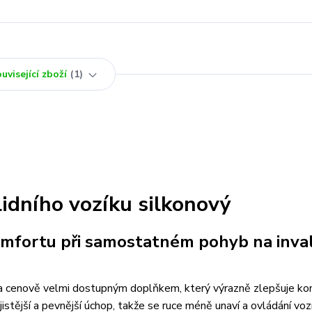
uvisející zboží
1
idního vozíku silkonový
komfortu při samostatném pohyb na inva
ým a cenově velmi dostupným doplňkem, který výrazně zlepšuje kom
stější a pevnější úchop, takže se ruce méně unaví a ovládání vozí