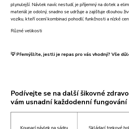
plynulejší. Návlek navíc nestudí, je příjemný na dotek a eli
materiál je odolný, snadno se udržuje a zajišťuje dlouhou živ
vozíku, kteří ocení kombinaci pohodlí, funkčnosti a nízké cen
Různé velikosti
💡 Přemýšlíte, jestli je repas pro vás vhodný? Vše dů
Podívejte se na další šikovné zdrav
vám usnadní každodenní fungování
Koupací návlek na sádru
Skládací trekové ho