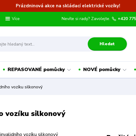
Prázdninová akce na skládací elektrické vozíky!
Nevíte si rady? Zavolejte.
+420 775
Více
Hledat
REPASOVANÉ pomůcky
NOVÉ pomůcky
dního vozíku silkonový
o vozíku silkonový