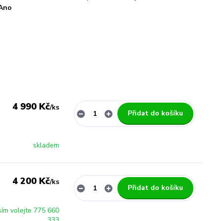
Ano
4 990 Kč
/
ks
Přidat do košíku
skladem
4 200 Kč
/
ks
Přidat do košíku
sím volejte 775 660
333