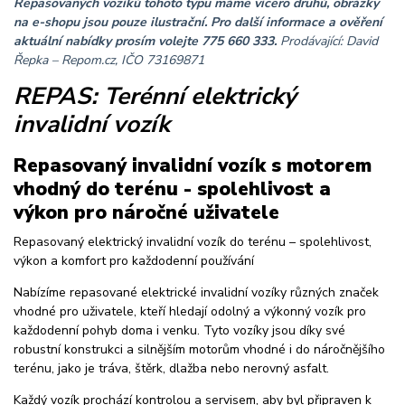
Repasovaných vozíků tohoto typu máme vícero druhů, obrázky
na e-shopu jsou pouze ilustrační. Pro další informace a ověření
aktuální nabídky prosím volejte 775 660 333.
Prodávající: David
Řepka – Repom.cz, IČO
73169871
REPAS: Terénní elektrický
invalidní vozík
Repasovaný invalidní vozík s motorem
vhodný do terénu - spolehlivost a
výkon pro náročné uživatele
Repasovaný elektrický invalidní vozík do terénu – spolehlivost,
výkon a komfort pro každodenní používání
Nabízíme repasované elektrické invalidní vozíky různých značek
vhodné pro uživatele, kteří hledají odolný a výkonný vozík pro
každodenní pohyb doma i venku. Tyto vozíky jsou díky své
robustní konstrukci a silnějším motorům vhodné i do náročnějšího
terénu, jako je tráva, štěrk, dlažba nebo nerovný asfalt.
Každý vozík prochází kontrolou a servisem, aby byl připraven k