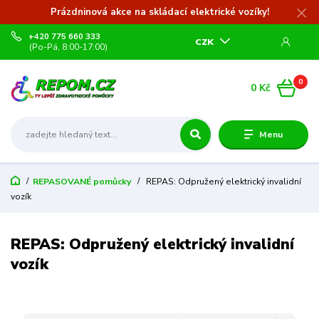
Prázdninová akce na skládací elektrické vozíky!
+420 775 660 333
CZK
(Po-Pá, 8:00-17:00)
0
0 Kč
Menu
REPASOVANÉ pomůcky
REPAS: Odpružený elektrický invalidní
vozík
REPAS: Odpružený elektrický invalidní
vozík