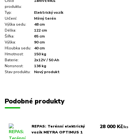
Číslo
1aRIVE4401
produktu:
Typ:
Elektrický vozík
Určení:
Mírný terén
Výška sedu:
48 cm
Délka:
122 cm
Šířka:
65 cm
Výška:
90 cm
Hloubka sedu:
40 cm
Hmotnost:
150 kg
Baterie:
2x12V / 50 Ah
Nonsnost:
136 kg
Stav produktu:
Nový produkt
Podobné produkty
28 000 Kč
REPAS: Terénní elektrický
/
ks
vozík MEYRA OPTIMUS 1