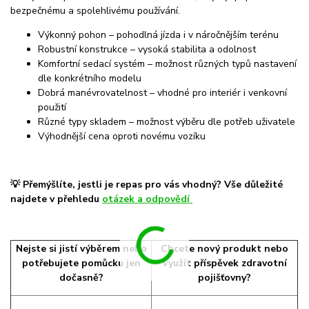
bezpečnému a spolehlivému používání.
Výkonný pohon – pohodlná jízda i v náročnějším terénu
Robustní konstrukce – vysoká stabilita a odolnost
Komfortní sedací systém – možnost různých typů nastavení
dle konkrétního modelu
Dobrá manévrovatelnost – vhodné pro interiér i venkovní
použití
Různé typy skladem – možnost výběru dle potřeb uživatele
Výhodnější cena oproti novému vozíku
💡 Přemýšlíte, jestli je repas pro vás vhodný? Vše důležité
najdete v přehledu
otázek a odpovědí
Nejste si jistí výběrem nebo
Chcete nový produkt nebo
potřebujete pomůcku jen
využít příspěvek zdravotní
dočasně?
pojišťovny?