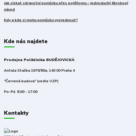
Jak získat zdravotní pomůcku přes pojišťovnu – jednoduchý 6krokový
návod
Kdy a kde si mohu pomůcku vyzvednout?
Kde nás najdete
Prodejna Poliklinika BUDĚJOVICKÁ
Antala Staška 1670/80a, 140 00 Praha 4
"Červená budova" (vedle VZP)
Po-Pá 8:00 - 17:00
Kontakty