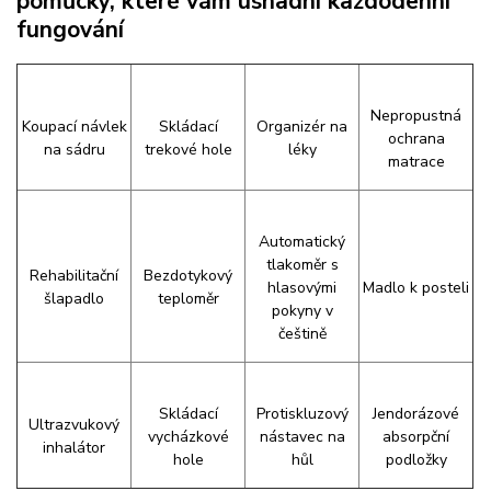
pomůcky, které vám usnadní každodenní
fungování
Nepropustná
Koupací návlek
Skládací
Organizér na
ochrana
na sádru
trekové hole
léky
matrace
Automatický
tlakoměr s
Rehabilitační
Bezdotykový
hlasovými
Madlo k posteli
šlapadlo
teploměr
pokyny v
češtině
Skládací
Protiskluzový
Jendorázové
Ultrazvukový
vycházkové
nástavec na
absorpční
inhalátor
hole
hůl
podložky