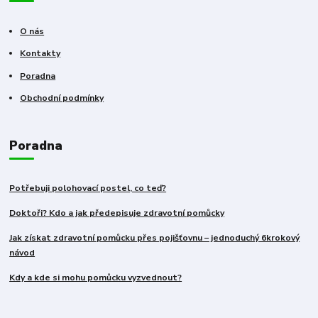
O nás
Kontakty
Poradna
Obchodní podmínky
Poradna
Potřebuji polohovací postel, co teď?
Doktoři? Kdo a jak předepisuje zdravotní pomůcky
Jak získat zdravotní pomůcku přes pojišťovnu – jednoduchý 6krokový
návod
Kdy a kde si mohu pomůcku vyzvednout?