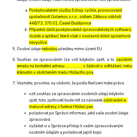
Poskytovatelem služby Eshop-rychle, provozované
společností Golemos s.r.o., sídlem Zátkovo nábřeží
448/73, 370 01, České Budějovice
Případně další poskytovatelé zpracovatelských softwarů,
služeb a aplikací, které však v současné době společnost
nevyužívá.
Osobní údaje
nebudou
předány mimo území EU.
Souhlas se zpracováním lze vzít kdykoliv zpět, a to
zasláním
emailu na kontaktní adresu ..……………. s žádostí o odhlášení, nebo
kliknutím v obdrženém mailu Hlídacího psa
.
Vezměte, prosíme, na vědomí, že podle Nařízení máte právo:
vzít souhlas se zpracováním osobních údajů kdykoliv
zpět, toto zpětvzetí bude mít za následek
odstranění e-
mailové adresy z funkce Hlídací pes
požadovat po Správci informaci, jaké vaše osobní údaje
zpracovává
vyžádat si u Správce přístup k vašim zpracovávaným
osobním údajům a požadovat jejich kopii