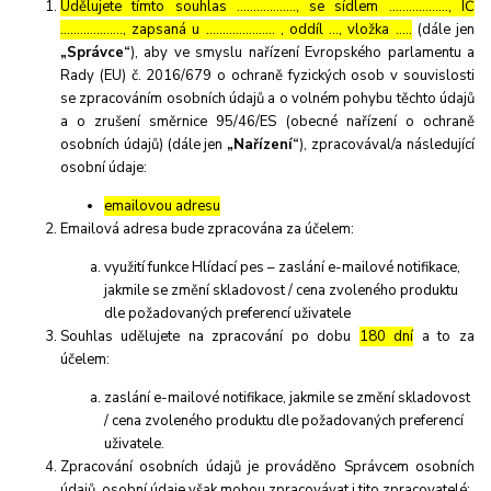
Udělujete tímto souhlas ……………..., se sídlem ………………, IČ
………………., zapsaná u ………………… , oddíl …, vložka …..
(dále jen
„Správce“
), aby ve smyslu nařízení Evropského parlamentu a
Rady (EU) č. 2016/679 o ochraně fyzických osob v souvislosti
se zpracováním osobních údajů a o volném pohybu těchto údajů
a o zrušení směrnice 95/46/ES (obecné nařízení o ochraně
osobních údajů) (dále jen
„Nařízení“
), zpracovával/a následující
osobní údaje:
emailovou adresu
Emailová adresa bude zpracována za účelem:
využití funkce Hlídací pes – zaslání e-mailové notifikace,
jakmile se změní skladovost / cena zvoleného produktu
dle požadovaných preferencí uživatele
Souhlas udělujete na zpracování po dobu
180 dní
a to za
účelem:
zaslání e-mailové notifikace, jakmile se změní skladovost
/ cena zvoleného produktu dle požadovaných preferencí
uživatele.
Zpracování osobních údajů je prováděno Správcem osobních
údajů, osobní údaje však mohou zpracovávat i tito zpracovatelé: