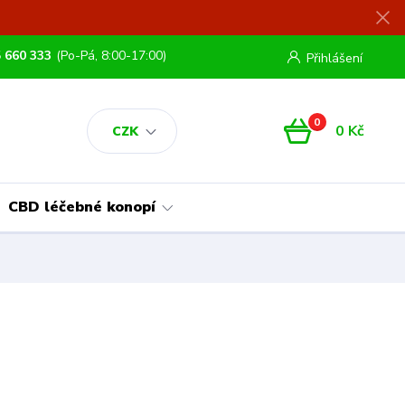
 660 333
(Po-Pá, 8:00-17:00)
Přihlášení
0
0 Kč
CZK
CBD léčebné konopí