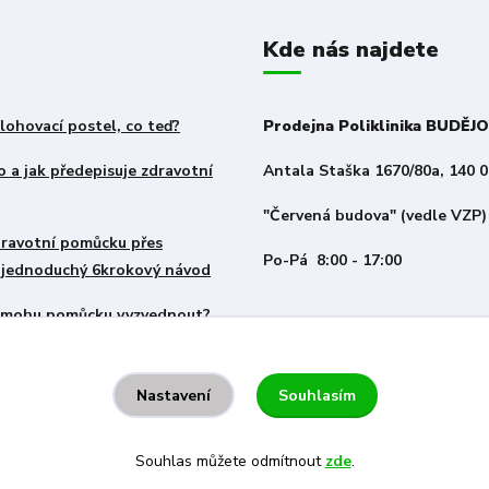
Kde nás najdete
lohovací postel, co teď?
Prodejna Poliklinika BUDĚJ
 a jak předepisuje zdravotní
Antala Staška 1670/80a, 140 0
"Červená budova" (vedle VZP)
zdravotní pomůcku přes
Po-Pá 8:00 - 17:00
– jednoduchý 6krokový návod
i mohu pomůcku vyzvednout?
Souhlasím
Nastavení
Souhlas můžete odmítnout
zde
.