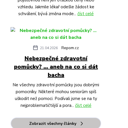
pojišťovnou není jen otázkou ceny nebo
vzhledu. Jakmile lékař odešle žádost ke
schválení, bývá změna mode...
číst celé
Repom.cz
21.04.2026
Nebezpečné zdravotní
pomůcky? … aneb na co si dát
bacha
Ne všechny zdravotní pomůcky jsou dobrými
pomocníky. Některé mohou seniorům spíš
uškodit než pomoci. Podívali jsme se na ty
nejproblematičtější a pora...
číst celé
Zobrazit všechny články